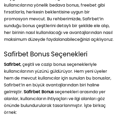
kullanıcılarına yönelik bedava bonus, freebet gibi
fırsatlarla, herkesin beklentisine uygun bir
promosyon mevcut. Bu rehberimizde, Safirbet’in
sunduğu bonus çeşitlerini detaylı bir şekilde ele alıp,
her birinin nasıl kullanılacağı ve avantajlarından nasıl
maksimum düzeyde faydalanabileceğinizi açıklıyoruz.
Safirbet Bonus Seçenekleri
Safirbet
, çeşitli ve cazip bonus seçenekleriyle
kullanıcılarının yüzünü güldürüyor. Hem yeni üyeler
hem de mevcut kullanıcılar için sunulan bu bonuslar,
Safirbet’in en büyük avantajlarından biri haline
gelmiştir.
Safirbet Bonus
seçenekleri arasında yer
alanlar, kullanıcıların ihtiyaçları ve ilgi alanları göz
önünde bulundurularak tasarlanmıştır. İşte birkaç
örnek: