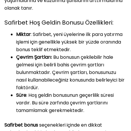
yaşamalarına ve kazanma şanslarını arttırmalarına
olanak tanır.
Safirbet Hoş Geldin Bonusu Özellikleri:
Miktar
: Safirbet, yeni üyelerine ilk para yatırma
işlemi için genellikle yüksek bir yüzde oranında
bonus teklif etmektedir.
Çevrim Şartları
: Bu bonusun çekilebilir hale
gelmesi için belirli bahis çevrim şartları
bulunmaktadır. Çevrim şartları, bonusunuzu
nasıl kullanabileceğiniz konusunda belirleyici bir
faktördür.
Süre
: Hoş geldin bonusunun geçerlilik süresi
vardır. Bu süre zarfında çevrim şartlarını
tamamlamak gerekmektedir.
Safirbet bonus
seçenekleri içinde en dikkat