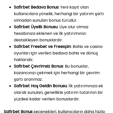
Safirbet Bedava Bonus
: Yeni kayıt olan
kullanıcılara yönelik, herhangi bir yatırım şartı
olmadan sunulan bonus türüdür.
Safirbet Üyelik Bonusu
: Üye olur olmaz
hesabınıza eklenen ve ilk yatırımınızı
destekleyen bonuslardır.
Safirbet Freebet ve Freespin
: Bahis ve casino
oyunları için verilen bedava bahis ve dönüş
haklarıdır.
Safirbet Çevrimsiz Bonus
: Bu bonuslar,
kazancınızı çekmek için herhangi bir çevrim
şartı aranmaz.
Safirbet Hoş Geldin Bonusu
: İlk yatırımınıza ek
olarak sunulan, genellikle yatırım tutarının bir
yüzdesi kadar verilen bonuslardır.
Safirbet Bonus
seçenekleri, kullanıcıların daha fazla