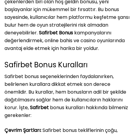
çekenlerden biri olan hoş geldin bonusu, yeni
başlayanlar için mükemmel bir fırsattır. Bu bonus
sayesinde, kullanıcılar hem platformu keşfetme şansı
bulur hem de oyun stratejilerini risk almadan
deneyebilirler.
Safirbet Bonus
kampanyalarını
değerlendirmek, online bahis ve casino oyunlarında
avantaj elde etmek için harika bir yoldur.
Safirbet Bonus Kuralları
Safirbet bonus seçeneklerinden faydalanırken,
belirlenen kurallara dikkat etmek son derece
önemlidir. Bu kurallar, hem bonusların adil bir şekilde
dağıtılmasını sağlar hem de kullanıcıların haklarını
korur. İşte,
Safirbet
bonus kuralları hakkında bilmeniz
gerekenler:
Çevrim Şartları:
Safirbet bonus tekliflerinin çoğu,