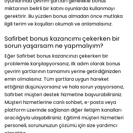
oyunlarında çevrim şartları genellikle bonus
miktarının belirli bir katını oyunlarda kullanmayı
gerektirir. Bu yüzden bonus almadan önce mutlaka
ilgili terim ve koşulları okumalı ve anlamalısınız.
Safirbet bonus kazancımı çekerken bir
sorun yaşarsam ne yapmalıyım?
Eğer Safirbet bonus kazancınızı çekerken bir
problemle karşılaşıyorsanız, ilk adım olarak bonus
çevrim şartlarının tamamını yerine getirdiğinizden
emin olmalısınız. Tüm şartlara uygun hareket
ettiğinizi düşünüyorsanız ve hala sorun yaşıyorsanız,
Safirbet müşteri destek hizmetine başvurabilirsiniz.
Müşteri hizmetlerine canlı sohbet, e-posta veya
platform üzerinde sağlanan diğer iletişim kanalları
aracılığıyla ulaşabilirsiniz. Eğitimli müşteri hizmetleri
personeli, sorununuzun çözümü için size yardımcı