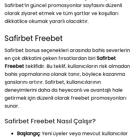
Safirbet’in güncel promosyonlar sayfasını düzenli
olarak ziyaret etmek ve tüm şartlar ve koşulları
dikkatlice okumak yararlı olacaktır.
Safirbet Freebet
Safirbet bonus seçenekleri arasında bahis severlerin
en çok dikkatini çeken fırsatlardan biri
Safirbet
Freebet
teklifidir. Bu teklif, kullanıcıların risk almadan
bahis yapmalarına olanak tanır, böylece kazanma
şanslarını artırır. Safirbet, kullanıcılarının
deneyimlerini daha da heyecanlı ve avantajlı hale
getirmek için düzenli olarak freebet promosyonları
sunar.
Safirbet Freebet Nasıl Çalışır?
Başlangıç
: Yeni üyeler veya mevcut kullanıcılar