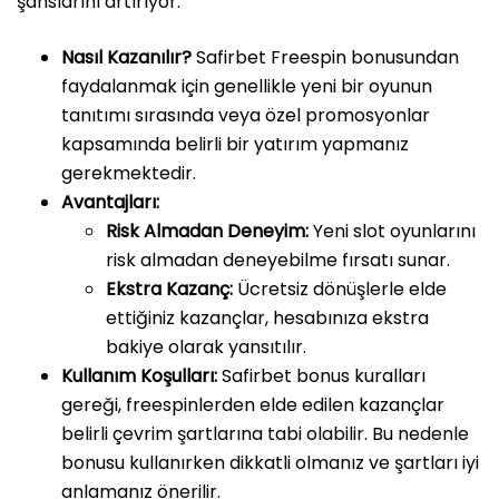
şanslarını artırıyor.
Nasıl Kazanılır?
Safirbet Freespin bonusundan
faydalanmak için genellikle yeni bir oyunun
tanıtımı sırasında veya özel promosyonlar
kapsamında belirli bir yatırım yapmanız
gerekmektedir.
Avantajları:
Risk Almadan Deneyim:
Yeni slot oyunlarını
risk almadan deneyebilme fırsatı sunar.
Ekstra Kazanç:
Ücretsiz dönüşlerle elde
ettiğiniz kazançlar, hesabınıza ekstra
bakiye olarak yansıtılır.
Kullanım Koşulları:
Safirbet bonus kuralları
gereği, freespinlerden elde edilen kazançlar
belirli çevrim şartlarına tabi olabilir. Bu nedenle
bonusu kullanırken dikkatli olmanız ve şartları iyi
anlamanız önerilir.