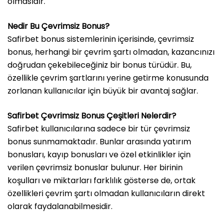
olmasıdır.
Nedir Bu Çevrimsiz Bonus?
Safirbet bonus sistemlerinin içerisinde, çevrimsiz
bonus, herhangi bir çevrim şartı olmadan, kazancınızı
doğrudan çekebileceğiniz bir bonus türüdür. Bu,
özellikle çevrim şartlarını yerine getirme konusunda
zorlanan kullanıcılar için büyük bir avantaj sağlar.
Safirbet Çevrimsiz Bonus Çeşitleri Nelerdir?
Safirbet kullanıcılarına sadece bir tür çevrimsiz
bonus sunmamaktadır. Bunlar arasında yatırım
bonusları, kayıp bonusları ve özel etkinlikler için
verilen çevrimsiz bonuslar bulunur. Her birinin
koşulları ve miktarları farklılık gösterse de, ortak
özellikleri çevrim şartı olmadan kullanıcıların direkt
olarak faydalanabilmesidir.