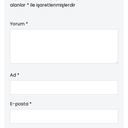
alanlar
*
ile işaretlenmişlerdir
Yorum
*
Ad
*
E-posta
*