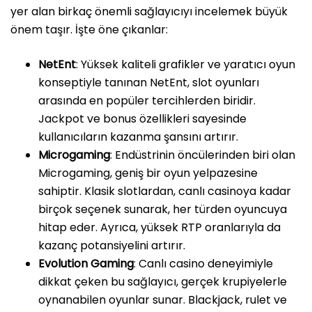
yer alan birkaç önemli sağlayıcıyı incelemek büyük
önem taşır. İşte öne çıkanlar:
NetEnt
: Yüksek kaliteli grafikler ve yaratıcı oyun
konseptiyle tanınan NetEnt, slot oyunları
arasında en popüler tercihlerden biridir.
Jackpot ve bonus özellikleri sayesinde
kullanıcıların kazanma şansını artırır.
Microgaming
: Endüstrinin öncülerinden biri olan
Microgaming, geniş bir oyun yelpazesine
sahiptir. Klasik slotlardan, canlı casinoya kadar
birçok seçenek sunarak, her türden oyuncuya
hitap eder. Ayrıca, yüksek RTP oranlarıyla da
kazanç potansiyelini artırır.
Evolution Gaming
: Canlı casino deneyimiyle
dikkat çeken bu sağlayıcı, gerçek krupiyelerle
oynanabilen oyunlar sunar. Blackjack, rulet ve