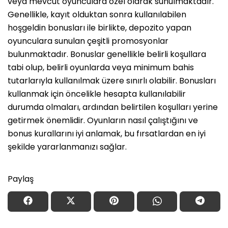
veya mevcut oyunculara özel olarak sunulmaktadır.
Genellikle, kayıt olduktan sonra kullanılabilen
hoşgeldin bonusları ile birlikte, depozito yapan
oyunculara sunulan çeşitli promosyonlar
bulunmaktadır. Bonuslar genellikle belirli koşullara
tabi olup, belirli oyunlarda veya minimum bahis
tutarlarıyla kullanılmak üzere sınırlı olabilir. Bonusları
kullanmak için öncelikle hesapta kullanılabilir
durumda olmaları, ardından belirtilen koşulları yerine
getirmek önemlidir. Oyunların nasıl çalıştığını ve
bonus kurallarını iyi anlamak, bu fırsatlardan en iyi
şekilde yararlanmanızı sağlar.
Paylaş