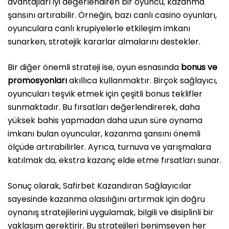
avantajları iyi değerlendiren bir oyuncu, kazanma
şansını artırabilir. Örneğin, bazı canlı casino oyunları,
oyunculara canlı krupiyelerle etkileşim imkanı
sunarken, stratejik kararlar almalarını destekler.
Bir diğer önemli strateji ise, oyun esnasında
bonus ve
promosyonları
akıllıca kullanmaktır. Birçok sağlayıcı,
oyuncuları teşvik etmek için çeşitli bonus teklifler
sunmaktadır. Bu fırsatları değerlendirerek, daha
yüksek bahis yapmadan daha uzun süre oynama
imkanı bulan oyuncular, kazanma şansını önemli
ölçüde artırabilirler. Ayrıca, turnuva ve yarışmalara
katılmak da, ekstra kazanç elde etme fırsatları sunar.
Sonuç olarak, Safirbet Kazandıran Sağlayıcılar
sayesinde kazanma olasılığını artırmak için doğru
oynanış stratejilerini uygulamak, bilgili ve disiplinli bir
yaklaşım gerektirir. Bu stratejileri benimseyen her