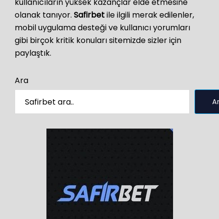
kullanıcıların yüksek kazançlar elde etmesine
olanak tanıyor.
Safirbet
ile ilgili merak edilenler,
mobil uygulama desteği ve kullanıcı yorumları
gibi birçok kritik konuları sitemizde sizler için
paylaştık.
Ara
A