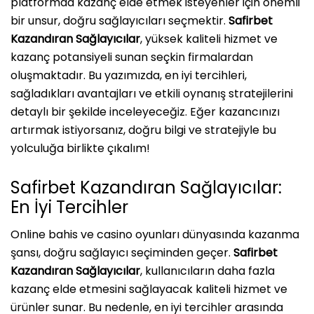
platformda kazanç elde etmek isteyenler için önemli
bir unsur, doğru sağlayıcıları seçmektir.
Safirbet
Kazandıran Sağlayıcılar
, yüksek kaliteli hizmet ve
kazanç potansiyeli sunan seçkin firmalardan
oluşmaktadır. Bu yazımızda, en iyi tercihleri,
sağladıkları avantajları ve etkili oynanış stratejilerini
detaylı bir şekilde inceleyeceğiz. Eğer kazancınızı
artırmak istiyorsanız, doğru bilgi ve stratejiyle bu
yolculuğa birlikte çıkalım!
Safirbet Kazandıran Sağlayıcılar:
En İyi Tercihler
Online bahis ve casino oyunları dünyasında kazanma
şansı, doğru sağlayıcı seçiminden geçer.
Safirbet
Kazandıran Sağlayıcılar
, kullanıcıların daha fazla
kazanç elde etmesini sağlayacak kaliteli hizmet ve
ürünler sunar. Bu nedenle, en iyi tercihler arasında