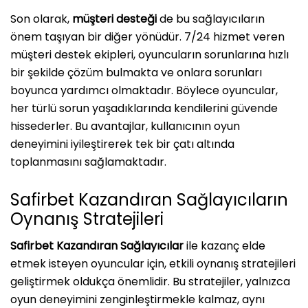
Son olarak,
müşteri desteği
de bu sağlayıcıların
önem taşıyan bir diğer yönüdür. 7/24 hizmet veren
müşteri destek ekipleri, oyuncuların sorunlarına hızlı
bir şekilde çözüm bulmakta ve onlara sorunları
boyunca yardımcı olmaktadır. Böylece oyuncular,
her türlü sorun yaşadıklarında kendilerini güvende
hissederler. Bu avantajlar, kullanıcının oyun
deneyimini iyileştirerek tek bir çatı altında
toplanmasını sağlamaktadır.
Safirbet Kazandıran Sağlayıcıların
Oynanış Stratejileri
Safirbet Kazandıran Sağlayıcılar
ile kazanç elde
etmek isteyen oyuncular için, etkili oynanış stratejileri
geliştirmek oldukça önemlidir. Bu stratejiler, yalnızca
oyun deneyimini zenginleştirmekle kalmaz, aynı