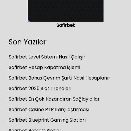
Safirbet
Son Yazılar
Safirbet Level Sistemi Nasıl Çalışır
Safirbet Hesap Kapatma İşlemi
Safirbet Bonus Çevrim Şartı Nasıl Hesaplanır
Safirbet 2025 Slot Trendleri
Safirbet En Çok Kazandıran Sağlayıcılar
Safirbet Casino RTP Karşılaştırması
Safirbet Blueprint Gaming Slotları
Safirbet Betsoft Slotları