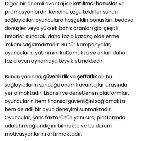
Diğer bir önemli avantaj ise
katılımcı bonuslar
ve
promosyonlardır. Kendine özgü teklifler sunan
sağlayıcılar, oyunculara hoşgeldin bonusları, bedava
dönüşler veya yüksek bahis oranları gibi çeşitli
fırsatlar sunarak, daha fazla kazanç elde etme
imkanı sağlamaktadır. Bu tür kampanyalar,
oyuncuların yatırımını katlamakta ve onları daha
fazla oyun oynamaya teşvik etmektedir.
Bunun yanında,
güvenilirlik
ve
şeffaflık
da bu
sağlayıcıların sunduğu önemli avantajlar arasında
yer almaktadır. Lisanslı ve denetlenen platformlar,
oyuncuların hem finansal güvenliğini sağlamakta
hem de adil bir oyun deneyimi sunmaktadır.
Oyuncular, şans faktörünün yanı sıra, platformda
adaletin sağlandığını bilmekte ve bu durum
motivasyonlarını artırmaktadır.