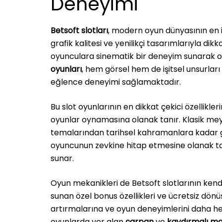
Deneyimi
Betsoft slotları
, modern oyun dünyasının en ilg
grafik kalitesi ve yenilikçi tasarımlarıyla di
oyunculara sinematik bir deneyim sunarak oy
oyunları
, hem görsel hem de işitsel unsurlar
eğlence deneyimi sağlamaktadır.
Bu slot oyunlarının en dikkat çekici özelliklerin
oyunlar oynamasına olanak tanır. Klasik me
temalarından tarihsel kahramanlara kadar geni
oyuncunun zevkine hitap etmesine olanak tan
sunar.
Oyun mekanikleri de Betsoft slotlarının kend
sunan özel bonus özellikleri ve ücretsiz dönüş
artırmalarına ve oyun deneyimlerini daha hey
oyunlarda yer alan
çarpan
ve
kaydırmalı ma