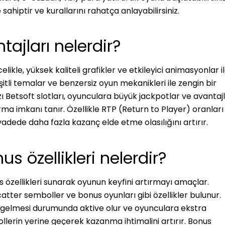
sahiptir ve kurallarını rahatça anlayabilirsiniz.
tajları nelerdir?
elikle, yüksek kaliteli grafikler ve etkileyici animasyonlar i
şitli temalar ve benzersiz oyun mekanikleri ile zengin bir
ı Betsoft slotları, oyunculara büyük jackpotlar ve avantajl
rma imkanı tanır. Özellikle RTP (Return to Player) oranları
vadede daha fazla kazanç elde etme olasılığını artırır.
us özellikleri nelerdir?
us özellikleri sunarak oyunun keyfini artırmayı amaçlar.
scatter semboller ve bonus oyunları gibi özellikler bulunur.
aya gelmesi durumunda aktive olur ve oyunculara ekstra
llerin yerine geçerek kazanma ihtimalini artırır. Bonus