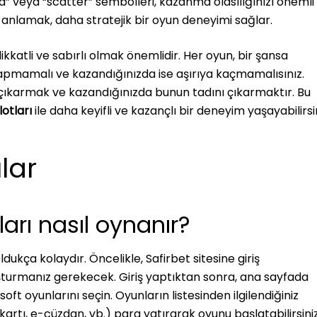
ild” veya “scatter” sembolleri, kazanma olasılığınızı önemli
ini anlamak, daha stratejik bir oyun deneyimi sağlar.
dikkatli ve sabırlı olmak önemlidir. Her oyun, bir şansa
yapmamalı ve kazandığınızda ise aşırıya kaçmamalısınız.
ni çıkarmak ve kazandığınızda bunun tadını çıkarmaktır. Bu
lotları
ile daha keyifli ve kazançlı bir deneyim yaşayabilirsin
lar
ları nasıl oynanır?
dukça kolaydır. Öncelikle, Safirbet sitesine giriş
uşturmanız gerekecek. Giriş yaptıktan sonra, ana sayfada
ft oyunlarını seçin. Oyunların listesinden ilgilendiğiniz
kartı, e-cüzdan, vb.) para yatırarak oyunu başlatabilirsiniz