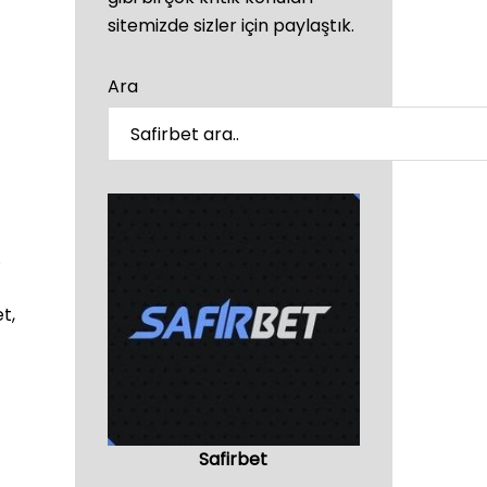
sitemizde sizler için paylaştık.
Ara
.
t,
Safirbet