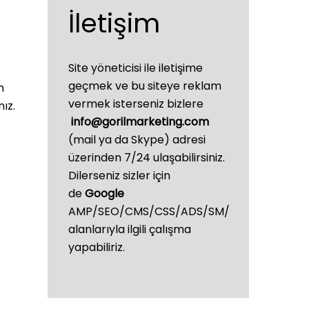
İletişim
Site yöneticisi ile iletişime
geçmek ve bu siteye reklam
n
vermek isterseniz bizlere
ız.
info@gorilmarketing.com
(mail ya da Skype) adresi
üzerinden 7/24 ulaşabilirsiniz.
Dilerseniz sizler için
de
Google
AMP/SEO/CMS/CSS/ADS/SM/
alanlarıyla ilgili çalışma
yapabiliriz.