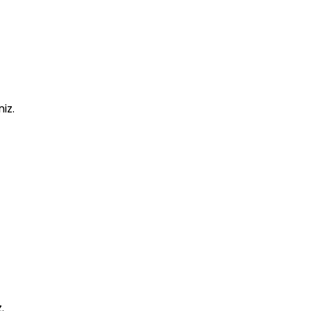
iz.
.