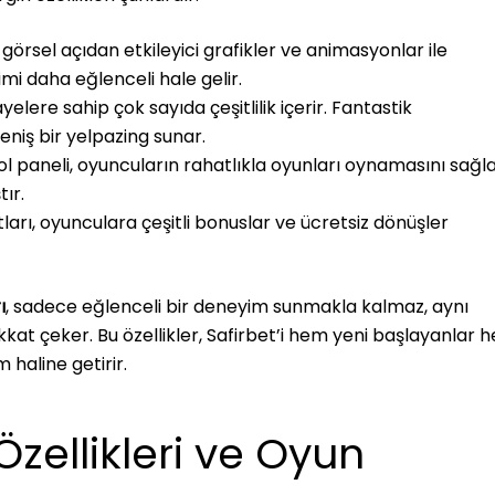
ı, görsel açıdan etkileyici grafikler ve animasyonlar ile
i daha eğlenceli hale gelir.
ayelere sahip çok sayıda çeşitlilik içerir. Fantastik
eniş bir yelpazing sunar.
ol paneli, oyuncuların rahatlıkla oyunları oynamasını sağla
tır.
otları, oyunculara çeşitli bonuslar ve ücretsiz dönüşler
ı
, sadece eğlenceli bir deneyim sunmakla kalmaz, aynı
kat çeker. Bu özellikler, Safirbet’i hem yeni başlayanlar 
 haline getirir.
 Özellikleri ve Oyun