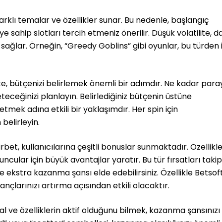
farklı temalar ve özellikler sunar. Bu nedenle, başlangıç
ye sahip slotları tercih etmeniz önerilir. Düşük volatilite, 
ağlar. Örneğin, “Greedy Goblins” gibi oyunlar, bu türden i
 bütçenizi belirlemek önemli bir adımdır. Ne kadar para
teceğinizi planlayın. Belirlediğiniz bütçenin üstüne
mek adına etkili bir yaklaşımdır. Her spin için
elirleyin.
firbet, kullanıcılarına çeşitli bonuslar sunmaktadır. Özellikle 
cular için büyük avantajlar yaratır. Bu tür fırsatları takip
e ekstra kazanma şansı elde edebilirsiniz. Özellikle Betsof
nçlarınızı artırma açısından etkili olacaktır.
al ve özelliklerin aktif olduğunu bilmek, kazanma şansınızı