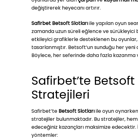
değiştirerek heyecanı artırır.
Safirbet
Betsoft Slotları
ile yapılan oyun sea
zamanda uzun süreli eğlence ve sürükleyici b
etkileyici grafiklerle desteklenen bu oyunlar
tasarlanmıştır. Betsoft’un sunduğu her yeni 
Böylece, her seferinde daha fazla kazanma 
Safirbet’te Betsoft
Stratejileri
Safirbet’te
Betsoft Slotları
ile oyun oynarken 
stratejiler bulunmaktadır. Bu stratejiler, h
edeceğiniz kazançları maksimize edecektir.
yöntemler: