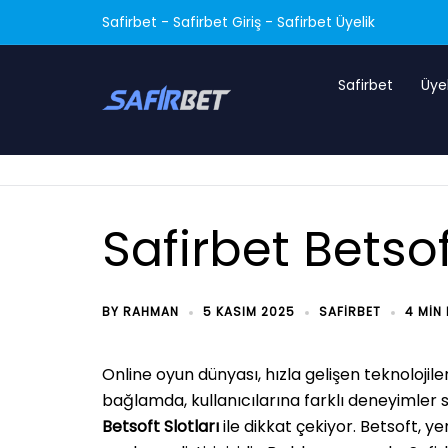
Skip
Safirbet - Safirbet Giriş - Safirbet Üyelik
to
content
Safirbet
Üyel
Safirbet Betsof
BY
RAHMAN
5 KASIM 2025
SAFIRBET
4 MIN
Online oyun dünyası, hızla gelişen teknolojiler
bağlamda, kullanıcılarına farklı deneyimler s
Betsoft Slotları
ile dikkat çekiyor. Betsoft, ye