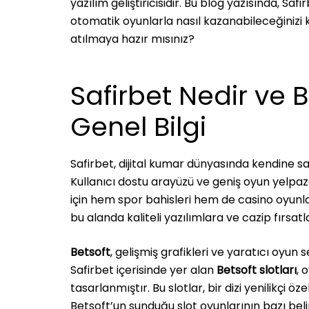
yazılım geliştiricisidir. Bu blog yazısında, Saf
otomatik oyunlarla nasıl kazanabileceğinizi
atılmaya hazır mısınız?
Safirbet Nedir ve B
Genel Bilgi
Safirbet
, dijital kumar dünyasında kendine s
Kullanıcı dostu arayüzü ve geniş oyun yelpaze
için hem spor bahisleri hem de casino oyunlar
bu alanda kaliteli yazılımlara ve cazip fırsatl
Betsoft
, gelişmiş grafikleri ve yaratıcı oyun s
Safirbet içerisinde yer alan
Betsoft slotları
, 
tasarlanmıştır. Bu slotlar, bir dizi yenilikçi öz
Betsoft’un sunduğu slot oyunlarının bazı belirg