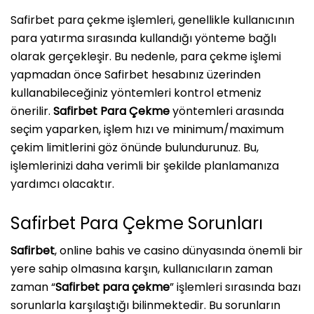
Safirbet para çekme işlemleri, genellikle kullanıcının
para yatırma sırasında kullandığı yönteme bağlı
olarak gerçekleşir. Bu nedenle, para çekme işlemi
yapmadan önce Safirbet hesabınız üzerinden
kullanabileceğiniz yöntemleri kontrol etmeniz
önerilir.
Safirbet Para Çekme
yöntemleri arasında
seçim yaparken, işlem hızı ve minimum/maximum
çekim limitlerini göz önünde bulundurunuz. Bu,
işlemlerinizi daha verimli bir şekilde planlamanıza
yardımcı olacaktır.
Safirbet Para Çekme Sorunları
Safirbet
, online bahis ve casino dünyasında önemli bir
yere sahip olmasına karşın, kullanıcıların zaman
zaman “
Safirbet para çekme
” işlemleri sırasında bazı
sorunlarla karşılaştığı bilinmektedir. Bu sorunların