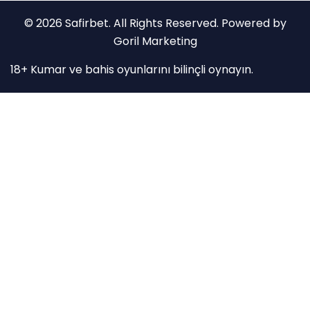
© 2026 Safirbet. All Rights Reserved. Powered by
Goril Marketing
18+ Kumar ve bahis oyunlarını bilinçli oynayın.