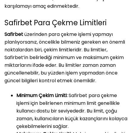
karşılamayı amaç edinmektedir.
Safirbet Para Çekme Limitleri
Safirbet
üzerinden para çekme işlemi yapmayı
planlıyorsanız, öncelikle bilmeniz gereken en önemli
noktalardan biri, çekim limitleridir. Bu limitler,
Safirbet’in belirlediği minimum ve maksimum çekim
miktarlarını ifade eder. Bu limitler zaman zaman
güncellenebilir, bu yüzden işlem yapmadan önce
güncel bilgileri kontrol etmek önemlidir.
Minimum Çekim Limiti:
Safirbet para çekme
işlemi için belirlenen minimum limit genellikle
kullanıcı dostu bir seviyededir. Bu limit, çoğu
zaman, kullanıcıların küçük kazançlarını kolayca
çekebilmelerini sağlar.