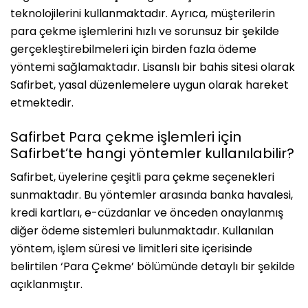
teknolojilerini kullanmaktadır. Ayrıca, müşterilerin
para çekme işlemlerini hızlı ve sorunsuz bir şekilde
gerçekleştirebilmeleri için birden fazla ödeme
yöntemi sağlamaktadır. Lisanslı bir bahis sitesi olarak
Safirbet, yasal düzenlemelere uygun olarak hareket
etmektedir.
Safirbet Para çekme işlemleri için
Safirbet’te hangi yöntemler kullanılabilir?
Safirbet, üyelerine çeşitli para çekme seçenekleri
sunmaktadır. Bu yöntemler arasında banka havalesi,
kredi kartları, e-cüzdanlar ve önceden onaylanmış
diğer ödeme sistemleri bulunmaktadır. Kullanılan
yöntem, işlem süresi ve limitleri site içerisinde
belirtilen ‘Para Çekme’ bölümünde detaylı bir şekilde
açıklanmıştır.