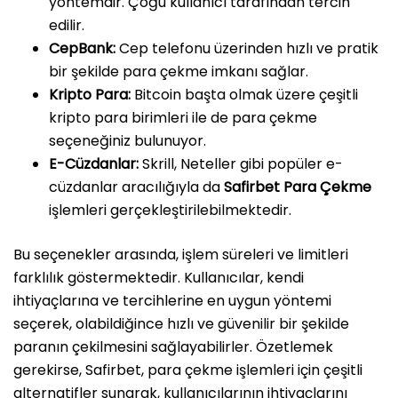
yöntemdir. Çoğu kullanıcı tarafından tercih
edilir.
CepBank:
Cep telefonu üzerinden hızlı ve pratik
bir şekilde para çekme imkanı sağlar.
Kripto Para:
Bitcoin başta olmak üzere çeşitli
kripto para birimleri ile de para çekme
seçeneğiniz bulunuyor.
E-Cüzdanlar:
Skrill, Neteller gibi popüler e-
cüzdanlar aracılığıyla da
Safirbet Para Çekme
işlemleri gerçekleştirilebilmektedir.
Bu seçenekler arasında, işlem süreleri ve limitleri
farklılık göstermektedir. Kullanıcılar, kendi
ihtiyaçlarına ve tercihlerine en uygun yöntemi
seçerek, olabildiğince hızlı ve güvenilir bir şekilde
paranın çekilmesini sağlayabilirler. Özetlemek
gerekirse, Safirbet, para çekme işlemleri için çeşitli
alternatifler sunarak, kullanıcılarının ihtiyaçlarını