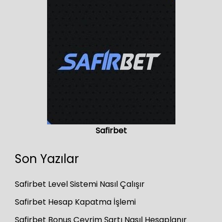
Safirbet
Son Yazılar
Safirbet Level Sistemi Nasıl Çalışır
Safirbet Hesap Kapatma İşlemi
Safirbet Bonus Çevrim Şartı Nasıl Hesaplanır