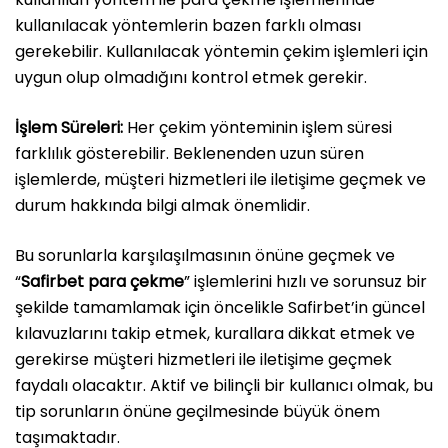
kullanılacak yöntemlerin bazen farklı olması
gerekebilir. Kullanılacak yöntemin çekim işlemleri için
uygun olup olmadığını kontrol etmek gerekir.
İşlem Süreleri:
Her çekim yönteminin işlem süresi
farklılık gösterebilir. Beklenenden uzun süren
işlemlerde, müşteri hizmetleri ile iletişime geçmek ve
durum hakkında bilgi almak önemlidir.
Bu sorunlarla karşılaşılmasının önüne geçmek ve
“
Safirbet para çekme
” işlemlerini hızlı ve sorunsuz bir
şekilde tamamlamak için öncelikle Safirbet’in güncel
kılavuzlarını takip etmek, kurallara dikkat etmek ve
gerekirse müşteri hizmetleri ile iletişime geçmek
faydalı olacaktır. Aktif ve bilinçli bir kullanıcı olmak, bu
tip sorunların önüne geçilmesinde büyük önem
taşımaktadır.