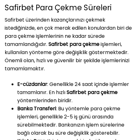
Safirbet Para Çekme Süreleri
Safirbet üzerinden kazançlarınızı çekmek
istediğinizde, en çok merak edilen konulardan biri de
para çekme işlemlerinin ne kadar sürede
tamamlandığıdır.
Safirbet para çekme
işlemleri,
kullanılan yönteme göre değişiklik göstermektedir.
Önemli olan, hızlı ve güvenilir bir şekilde işlemlerinizi
tamamlamaktır.
E-cüzdanlar
: Genellikle 24 saat içinde işlemler
tamamlanır. En hızlı
Safirbet para çekme
yöntemlerinden biridir.
Banka Transferi
: Bu yöntemle para çekme
işlemleri, genellikle 2-5 iş günü arasında
sürebilmektedir. Bankanızın işlem sürelerine
bağlı olarak bu süre değişiklik gösterebilir.