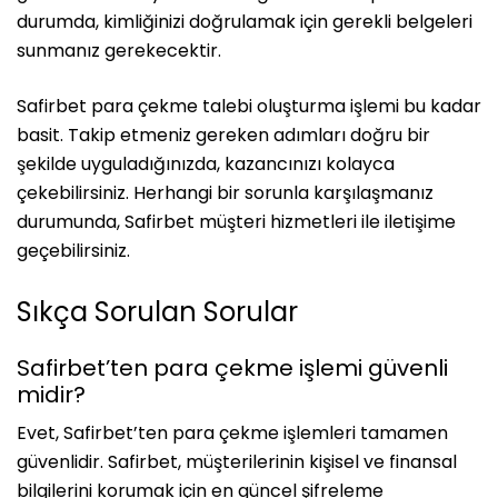
durumda, kimliğinizi doğrulamak için gerekli belgeleri
sunmanız gerekecektir.
Safirbet para çekme talebi oluşturma işlemi bu kadar
basit. Takip etmeniz gereken adımları doğru bir
şekilde uyguladığınızda, kazancınızı kolayca
çekebilirsiniz. Herhangi bir sorunla karşılaşmanız
durumunda, Safirbet müşteri hizmetleri ile iletişime
geçebilirsiniz.
Sıkça Sorulan Sorular
Safirbet’ten para çekme işlemi güvenli
midir?
Evet, Safirbet’ten para çekme işlemleri tamamen
güvenlidir. Safirbet, müşterilerinin kişisel ve finansal
bilgilerini korumak için en güncel şifreleme