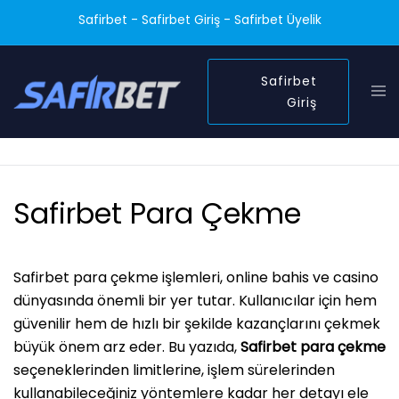
Skip
Safirbet - Safirbet Giriş - Safirbet Üyelik
to
content
Safirbet
Tog
me
Giriş
Safirbet Para Çekme
Safirbet para çekme işlemleri, online bahis ve casino
dünyasında önemli bir yer tutar. Kullanıcılar için hem
güvenilir hem de hızlı bir şekilde kazançlarını çekmek
büyük önem arz eder. Bu yazıda,
Safirbet para çekme
seçeneklerinden limitlerine, işlem sürelerinden
kullanabileceğiniz yöntemlere kadar her detayı ele