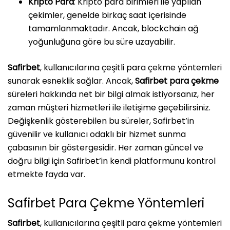
Kripto Para
: Kripto para birimleri ile yapılan
çekimler, genelde birkaç saat içerisinde
tamamlanmaktadır. Ancak, blockchain ağ
yoğunluğuna göre bu süre uzayabilir.
Safirbet
, kullanıcılarına çeşitli para çekme yöntemleri
sunarak esneklik sağlar. Ancak,
Safirbet para çekme
süreleri hakkında net bir bilgi almak istiyorsanız, her
zaman müşteri hizmetleri ile iletişime geçebilirsiniz.
Değişkenlik gösterebilen bu süreler, Safirbet’in
güvenilir ve kullanıcı odaklı bir hizmet sunma
çabasının bir göstergesidir. Her zaman güncel ve
doğru bilgi için Safirbet’in kendi platformunu kontrol
etmekte fayda var.
Safirbet Para Çekme Yöntemleri
Safirbet
, kullanıcılarına çeşitli para çekme yöntemleri