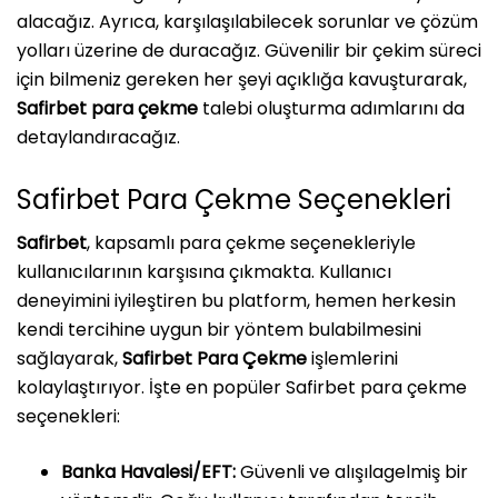
alacağız. Ayrıca, karşılaşılabilecek sorunlar ve çözüm
yolları üzerine de duracağız. Güvenilir bir çekim süreci
için bilmeniz gereken her şeyi açıklığa kavuşturarak,
Safirbet para çekme
talebi oluşturma adımlarını da
detaylandıracağız.
Safirbet Para Çekme Seçenekleri
Safirbet
, kapsamlı para çekme seçenekleriyle
kullanıcılarının karşısına çıkmakta. Kullanıcı
deneyimini iyileştiren bu platform, hemen herkesin
kendi tercihine uygun bir yöntem bulabilmesini
sağlayarak,
Safirbet Para Çekme
işlemlerini
kolaylaştırıyor. İşte en popüler Safirbet para çekme
seçenekleri:
Banka Havalesi/EFT:
Güvenli ve alışılagelmiş bir