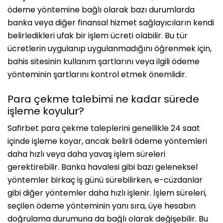
ödeme yöntemine bağlı olarak bazı durumlarda
banka veya diğer finansal hizmet sağlayıcıların kendi
belirledikleri ufak bir işlem ücreti olabilir. Bu tür
ücretlerin uygulanıp uygulanmadığını öğrenmek için,
bahis sitesinin kullanım şartlarını veya ilgili ödeme
yönteminin şartlarını kontrol etmek önemlidir.
Para çekme talebimi ne kadar sürede
işleme koyulur?
Safirbet para çekme taleplerini genellikle 24 saat
içinde işleme koyar, ancak belirli ödeme yöntemleri
daha hızlı veya daha yavaş işlem süreleri
gerektirebilir. Banka havalesi gibi bazı geleneksel
yöntemler birkaç iş günü sürebilirken, e-cüzdanlar
gibi diğer yöntemler daha hızlı işlenir. İşlem süreleri,
seçilen ödeme yönteminin yanı sıra, üye hesabın
doğrulama durumuna da bağlı olarak değişebilir. Bu