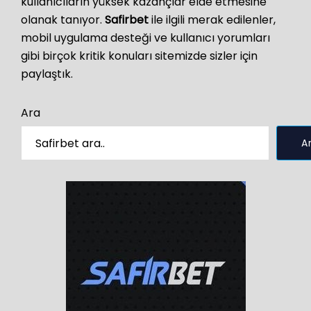
kullanıcıların yüksek kazançlar elde etmesine
olanak tanıyor.
Safirbet
ile ilgili merak edilenler,
mobil uygulama desteği ve kullanıcı yorumları
gibi birçok kritik konuları sitemizde sizler için
paylaştık.
Ara
A