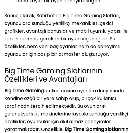
daha keyifli bir oyun deneyimi sağlar.
Sonuç olarak, Safirbet ile Big Time Gaming Slotları,
oyunculara sunduğu yenilikçi mekanikler, çekici
grafikler, avantajlı bonuslar ve mobil uyumlu yapısı ile
tercih edilmesi gereken bir oyun seçeneğidir. Bu
özellikler, hem yeni başlayanlar hem de deneyimli
oyuncular için cazip bir atmosfer oluşturuyor.
Big Time Gaming Slotlarının
Özellikleri ve Avantajları
Big Time Gaming
, online casino oyunları dünyasında
kendine özgü bir yere sahip olup, birçok kullanıcı
tarafından tercih edilmektedir. Bu oyunların
geleneksel slot makinelerine kıyasla sunduğu yenilikçi
özellikler, oyuncular için akıl almaz deneyimler
yaratmaktadır. Öncelikle,
Big Time Gaming slotlarının