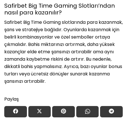
Safirbet Big Time Gaming Slotları’ndan
nasıl para kazanılır?
Safirbet Big Time Gaming slotlarında para kazanmak,
şans ve stratejiye bağlıdır. Oyunlarda kazanmak için
belirli kombinasyonlar ve özel semboller ortaya
çıkmalıdır. Bahis miktarınızı artırmak, daha yüksek
kazançlar elde etme şansınızı artırabilir ama aynı
zamanda kaybetme riskini de artırır. Bu nedenle,
dikkatli bahis yapmalısınız. Ayrıca, bazı oyunlar bonus
turları veya ücretsiz dönüşler sunarak kazanma
şansınızı artırabilir.
Paylaş