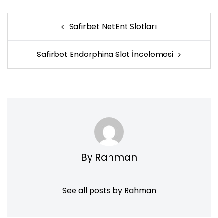
Post
Safirbet NetEnt Slotları
navigation
Safirbet Endorphina Slot İncelemesi
By Rahman
See all posts by Rahman