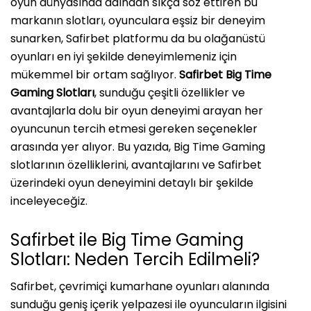
oyun dünyasında adından sıkça söz ettiren bu
markanın slotları, oyunculara eşsiz bir deneyim
sunarken, Safirbet platformu da bu olağanüstü
oyunları en iyi şekilde deneyimlemeniz için
mükemmel bir ortam sağlıyor.
Safirbet Big Time
Gaming Slotları
, sunduğu çeşitli özellikler ve
avantajlarla dolu bir oyun deneyimi arayan her
oyuncunun tercih etmesi gereken seçenekler
arasında yer alıyor. Bu yazıda, Big Time Gaming
slotlarının özelliklerini, avantajlarını ve Safirbet
üzerindeki oyun deneyimini detaylı bir şekilde
inceleyeceğiz.
Safirbet ile Big Time Gaming
Slotları: Neden Tercih Edilmeli?
Safirbet, çevrimiçi kumarhane oyunları alanında
sunduğu geniş içerik yelpazesi ile oyuncuların ilgisini