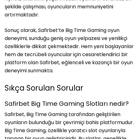
şekilde çalışması, oyuncuların memnuniyetini
artırmaktadır.
Sonuç olarak, Safirbet’te Big Time Gaming oyun
deneyimi, sunduğu geniş oyun yelpazesi ve yenilikçi
özelliklerle dikkat çekmektedir. Hem yeni başlayanlar
hem de tecrübeli oyuncular için cesaretlendirici bir
platform olan Safirbet, eğlenceli ve kazançlı bir oyun
deneyimi sunmakta.
Sıkça Sorulan Sorular
Safirbet Big Time Gaming Slotları nedir?
Safirbet, Big Time Gaming tarafından geliştirilen
oyunların bulunduğu bir çevrimiçi bahis platformudur.
Big Time Gaming, özellikle yaratıcı slot oyunlarıyla
tanınan bir oyun geliştiricisidir. Bu slotlar, genellikle