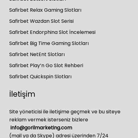
Safirbet Relax Gaming Slotları
Safirbet Wazdan Slot Serisi
Safirbet Endorphina Slot İncelemesi
Safirbet Big Time Gaming Slotları
Safirbet NetEnt Slotları
Safirbet Play’n Go Slot Rehberi
Safirbet Quickspin Slotları
İletişim
Site yöneticisi ile iletişime geçmek ve bu siteye
reklam vermek isterseniz bizlere
info@gorilmarketing.com
(mail ya da Skype) adresi üzerinden 7/24