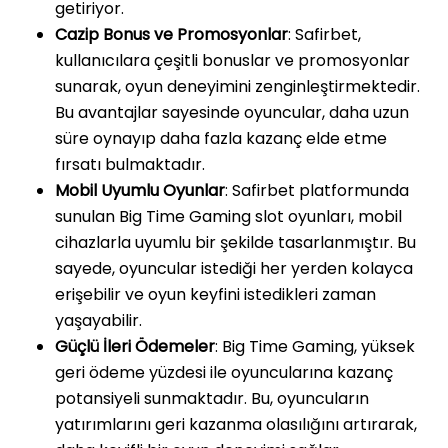
getiriyor.
Cazip Bonus ve Promosyonlar
: Safirbet,
kullanıcılara çeşitli bonuslar ve promosyonlar
sunarak, oyun deneyimini zenginleştirmektedir.
Bu avantajlar sayesinde oyuncular, daha uzun
süre oynayıp daha fazla kazanç elde etme
fırsatı bulmaktadır.
Mobil Uyumlu Oyunlar
: Safirbet platformunda
sunulan Big Time Gaming slot oyunları, mobil
cihazlarla uyumlu bir şekilde tasarlanmıştır. Bu
sayede, oyuncular istediği her yerden kolayca
erişebilir ve oyun keyfini istedikleri zaman
yaşayabilir.
Güçlü İleri Ödemeler
: Big Time Gaming, yüksek
geri ödeme yüzdesi ile oyuncularına kazanç
potansiyeli sunmaktadır. Bu, oyuncuların
yatırımlarını geri kazanma olasılığını artırarak,