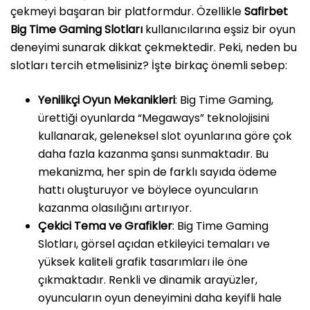
çekmeyi başaran bir platformdur. Özellikle
Safirbet
Big Time Gaming Slotları
kullanıcılarına eşsiz bir oyun
deneyimi sunarak dikkat çekmektedir. Peki, neden bu
slotları tercih etmelisiniz? İşte birkaç önemli sebep:
Yenilikçi Oyun Mekanikleri
: Big Time Gaming,
ürettiği oyunlarda “Megaways” teknolojisini
kullanarak, geleneksel slot oyunlarına göre çok
daha fazla kazanma şansı sunmaktadır. Bu
mekanizma, her spin de farklı sayıda ödeme
hattı oluşturuyor ve böylece oyuncuların
kazanma olasılığını artırıyor.
Çekici Tema ve Grafikler
: Big Time Gaming
Slotları, görsel açıdan etkileyici temaları ve
yüksek kaliteli grafik tasarımları ile öne
çıkmaktadır. Renkli ve dinamik arayüzler,
oyuncuların oyun deneyimini daha keyifli hale