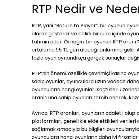
RTP Nedir ve Nede
RTP, yani “Return to Player”, bir oyunun oyu
olarak gösterilir ve belirli bir süre içinde oy
tahmin eder. Örneğin, bir oyunun RTP oranı %9
ortalama 95 TL geri alacağı anlamına gelir. 
fazla oyun oynandıkça gerçek sonuçlar değişik
RTP’nin önemi, özellikle çevrimiçi kasino oy
sahip oyunlar, oyunculara uzun vadede daha 
oyuncuların hangi oyunları seçtikleri üzerin
oranlarına sahip oyunları tercih ederek, kaz
Ayrıca, RTP oranları, oyunların adaletli olup
platformları, genellikle elde ettikleri veriler
sağlamak amacıyla bu bilgileri oyuncularıyla
oyunculara hangi oyunların daha iyi fırsatla