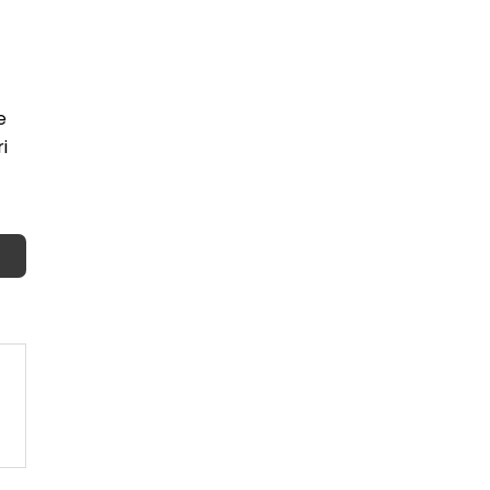
?
e
i