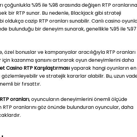
rı çoğunlukla %95 ile %98 arasında değişen RTP oranların
k bir RTP sunar. Bu nedenle, Blackjack gibi strateji
 oldukça cazip RTP oranları sunabilir. Canlı casino oyunla
imde bulunduğu bir deneyim sunarak, genellikle %95 ile %97
de, özel bonuslar ve kampanyalar aracılığıyla RTP oranları
lar için kazanma şansını artırarak oyun deneyimlerini daha
bet Casino RTP Karşılaştırması
yaparak hangi oyunların en
zlemleyebilir ve stratejik kararlar alabilir. Bu, uzun vade
mli bir fırsattır.
RTP oranları
, oyuncuların deneyimlerini önemli ölçüde
en RTP oranlarını göz önünde bulunduran oyuncular, daha
caklardır.