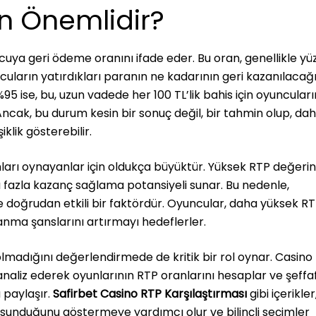
n Önemlidir?
ncuya geri ödeme oranını ifade eder. Bu oran, genellikle yü
uncuların yatırdıkları paranın ne kadarının geri kazanılacağ
5 ise, bu, uzun vadede her 100 TL’lik bahis için oyuncuları
Ancak, bu durum kesin bir sonuç değil, bir tahmin olup, da
lik gösterebilir.
unları oynayanlar için oldukça büyüktür. Yüksek RTP değeri
fazla kazanç sağlama potansiyeli sunar. Bu nedenle,
de doğrudan etkili bir faktördür. Oyuncular, daha yüksek R
anma şanslarını artırmayı hedeflerler.
 olmadığını değerlendirmede de kritik bir rol oynar. Casino
i analiz ederek oyunlarının RTP oranlarını hesaplar ve şeffaf
 paylaşır.
Safirbet Casino RTP Karşılaştırması
gibi içerikler
r sunduğunu göstermeye yardımcı olur ve bilinçli seçimler