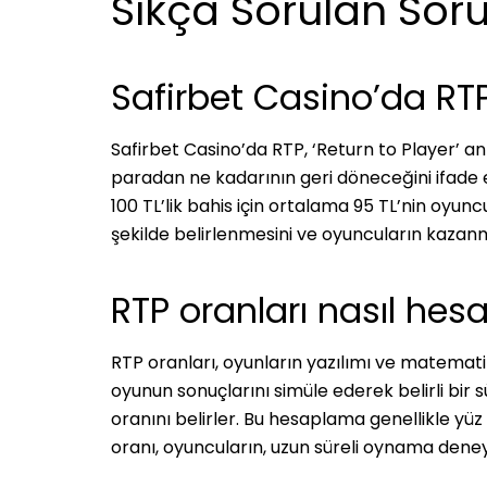
Sıkça Sorulan Soru
Safirbet Casino’da RT
Safirbet Casino’da RTP, ‘Return to Player’ a
paradan ne kadarının geri döneceğini ifade 
100 TL’lik bahis için ortalama 95 TL’nin oyunc
şekilde belirlenmesini ve oyuncuların kazanm
RTP oranları nasıl hes
RTP oranları, oyunların yazılımı ve matematiks
oyunun sonuçlarını simüle ederek belirli bir
oranını belirler. Bu hesaplama genellikle yüz
oranı, oyuncuların, uzun süreli oynama dene