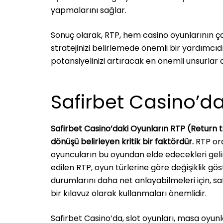
yapmalarını sağlar.
Sonuç olarak, RTP, hem casino oyunlarının ç
stratejinizi belirlemede önemli bir yardımcı
potansiyelinizi artıracak en önemli unsurlar a
Safirbet Casino’da
Safirbet
Casino’daki Oyunların RTP (Return to
dönüşü belirleyen kritik bir faktördür.
RTP ora
oyuncuların bu oyundan elde edecekleri gelir 
edilen RTP, oyun türlerine göre değişiklik 
durumlarını daha net anlayabilmeleri için, sa
bir kılavuz olarak kullanmaları önemlidir.
Safirbet Casino’da, slot oyunları, masa oyunla