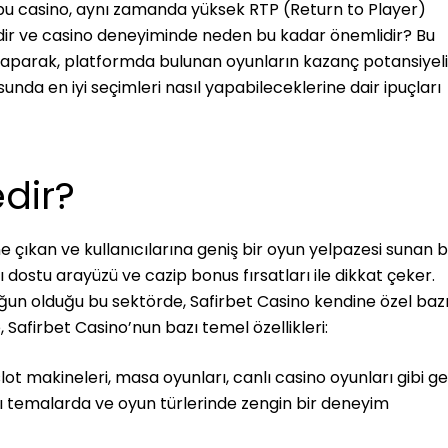
n bu casino, aynı zamanda yüksek RTP (Return to Player)
edir ve casino deneyiminde neden bu kadar önemlidir? Bu
aparak, platformda bulunan oyunların kazanç potansiyeli
unda en iyi seçimleri nasıl yapabileceklerine dair ipuçları
dir?
 çıkan ve kullanıcılarına geniş bir oyun yelpazesi sunan b
cı dostu arayüzü ve cazip bonus fırsatları ile dikkat çeker.
un olduğu bu sektörde, Safirbet Casino kendine özel baz
, Safirbet Casino’nun bazı temel özellikleri:
slot makineleri, masa oyunları, canlı casino oyunları gibi ge
rklı temalarda ve oyun türlerinde zengin bir deneyim