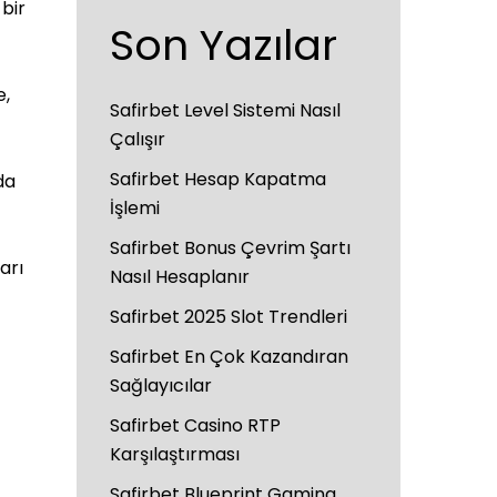
 bir
Son Yazılar
e,
Safirbet Level Sistemi Nasıl
Çalışır
Safirbet Hesap Kapatma
da
İşlemi
Safirbet Bonus Çevrim Şartı
arı
Nasıl Hesaplanır
Safirbet 2025 Slot Trendleri
Safirbet En Çok Kazandıran
Sağlayıcılar
Safirbet Casino RTP
Karşılaştırması
Safirbet Blueprint Gaming