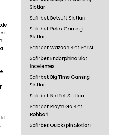
Slotları
Safirbet Betsoft Slotları
zde
Safirbet Relax Gaming
ını
Slotları
n
Safirbet Wazdan Slot Serisi
ha
Safirbet Endorphina Slot
İncelemesi
ne
Safirbet Big Time Gaming
Slotları
TP
Safirbet NetEnt Slotları
Safirbet Play’n Go Slot
Rehberi
lık
Safirbet Quickspin Slotları
,