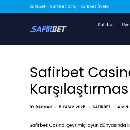
Skip
Safirbet - Safirbet Giriş - Safirbet Üyelik
to
content
Safirbet
Üyel
Safirbet Casin
Karşılaştırmas
BY
RAHMAN
5 KASIM 2025
SAFIRBET
4 MIN
Safirbet Casino, çevrimiçi oyun dünyasında 