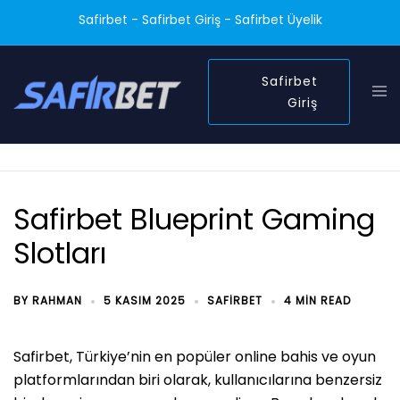
Skip
Safirbet - Safirbet Giriş - Safirbet Üyelik
to
content
Safirbet
Tog
me
Giriş
Safirbet Blueprint Gaming
Slotları
BY
RAHMAN
5 KASIM 2025
SAFIRBET
4 MIN READ
Safirbet, Türkiye’nin en popüler online bahis ve oyun
platformlarından biri olarak, kullanıcılarına benzersiz