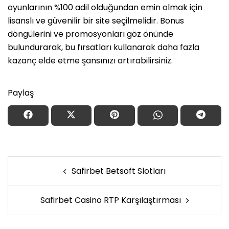
oyunlarının %100 adil olduğundan emin olmak için
lisanslı ve güvenilir bir site seçilmelidir. Bonus
döngülerini ve promosyonları göz önünde
bulundurarak, bu fırsatları kullanarak daha fazla
kazanç elde etme şansınızı artırabilirsiniz.
Paylaş
Post
Safirbet Betsoft Slotları
navigation
Safirbet Casino RTP Karşılaştırması