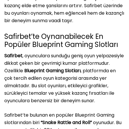
kazanç elde etme şanslarını artırır. Safirbet üzerinde
bu oyunları oynamak, hem eğlenceli hem de kazançlı
bir deneyim sunma vaadi taşır.
Safirbet’te Oynanabilecek En
Popüler Blueprint Gaming Slotları
Safirbet
, oyunculara sunduğu geniş oyun yelpazesiyle
dikkat çeken bir çevrimiçi kumar platformudur.
Özellikle
Blueprint Gaming Slotları
, platformda en
çok tercih edilen oyun kategorisi arasında yer
almaktadır. Bu slot oyunları, etkileyici grafikler,
sürükleyici temalar ve yüksek kazanç fırsatları ile
oyunculara benzersiz bir deneyim sunar.
Safirbet’te bulunan en popüler Blueprint Gaming
slotlarından biri
“Snake Rattle and Roll”
oyunudur. Bu