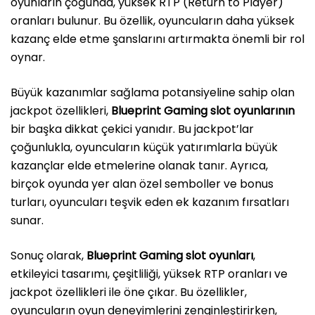
oyunların çoğunda, yüksek RTP (Return to Player)
oranları bulunur. Bu özellik, oyuncuların daha yüksek
kazanç elde etme şanslarını artırmakta önemli bir rol
oynar.
Büyük kazanımlar sağlama potansiyeline sahip olan
jackpot özellikleri,
Blueprint Gaming slot oyunlarının
bir başka dikkat çekici yanıdır. Bu jackpot’lar
çoğunlukla, oyuncuların küçük yatırımlarla büyük
kazançlar elde etmelerine olanak tanır. Ayrıca,
birçok oyunda yer alan özel semboller ve bonus
turları, oyuncuları teşvik eden ek kazanım fırsatları
sunar.
Sonuç olarak,
Blueprint Gaming slot oyunları
,
etkileyici tasarımı, çeşitliliği, yüksek RTP oranları ve
jackpot özellikleri ile öne çıkar. Bu özellikler,
oyuncuların oyun deneyimlerini zenginleştirirken,