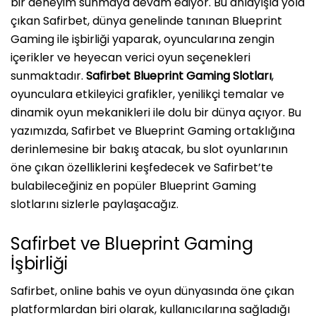
bir deneyim sunmaya devam ediyor. Bu anlayışla yola
çıkan Safirbet, dünya genelinde tanınan Blueprint
Gaming ile işbirliği yaparak, oyuncularına zengin
içerikler ve heyecan verici oyun seçenekleri
sunmaktadır.
Safirbet Blueprint Gaming Slotları
,
oyunculara etkileyici grafikler, yenilikçi temalar ve
dinamik oyun mekanikleri ile dolu bir dünya açıyor. Bu
yazımızda, Safirbet ve Blueprint Gaming ortaklığına
derinlemesine bir bakış atacak, bu slot oyunlarının
öne çıkan özelliklerini keşfedecek ve Safirbet’te
bulabileceğiniz en popüler Blueprint Gaming
slotlarını sizlerle paylaşacağız.
Safirbet ve Blueprint Gaming
İşbirliği
Safirbet, online bahis ve oyun dünyasında öne çıkan
platformlardan biri olarak, kullanıcılarına sağladığı