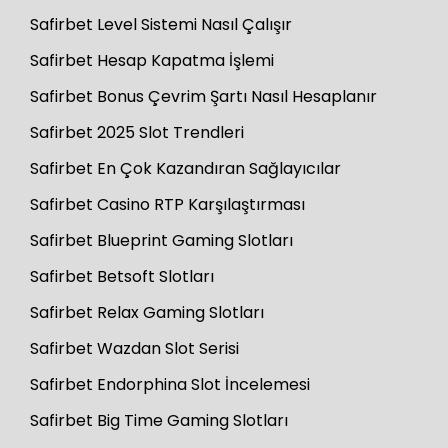
Safirbet Level Sistemi Nasıl Çalışır
Safirbet Hesap Kapatma İşlemi
Safirbet Bonus Çevrim Şartı Nasıl Hesaplanır
Safirbet 2025 Slot Trendleri
Safirbet En Çok Kazandıran Sağlayıcılar
Safirbet Casino RTP Karşılaştırması
Safirbet Blueprint Gaming Slotları
Safirbet Betsoft Slotları
Safirbet Relax Gaming Slotları
Safirbet Wazdan Slot Serisi
Safirbet Endorphina Slot İncelemesi
Safirbet Big Time Gaming Slotları