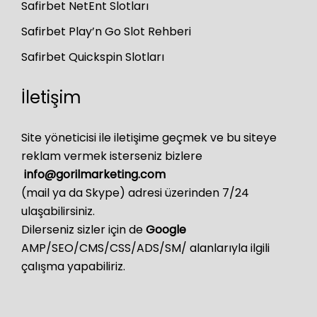
Safirbet NetEnt Slotları
Safirbet Play’n Go Slot Rehberi
Safirbet Quickspin Slotları
İletişim
Site yöneticisi ile iletişime geçmek ve bu siteye
reklam vermek isterseniz bizlere
info@gorilmarketing.com
(mail ya da Skype) adresi üzerinden 7/24
ulaşabilirsiniz.
Dilerseniz sizler için de
Google
AMP/SEO/CMS/CSS/ADS/SM/ alanlarıyla ilgili
çalışma yapabiliriz.