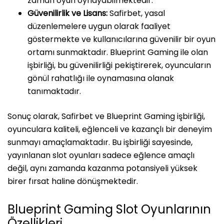
zaman oyun oynayabilmektedir.
Güvenilirlik ve Lisans:
Safirbet, yasal
düzenlemelere uygun olarak faaliyet
göstermekte ve kullanıcılarına güvenilir bir oyun
ortamı sunmaktadır. Blueprint Gaming ile olan
işbirliği, bu güvenilirliği pekiştirerek, oyuncuların
gönül rahatlığı ile oynamasına olanak
tanımaktadır.
Sonuç olarak, Safirbet ve Blueprint Gaming işbirliği,
oyunculara kaliteli, eğlenceli ve kazançlı bir deneyim
sunmayı amaçlamaktadır. Bu işbirliği sayesinde,
yayınlanan slot oyunları sadece eğlence amaçlı
değil, aynı zamanda kazanma potansiyeli yüksek
birer fırsat haline dönüşmektedir.
Blueprint Gaming Slot Oyunlarının
Özellikleri