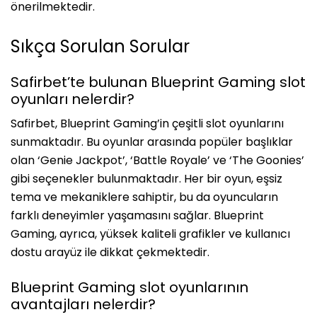
önerilmektedir.
Sıkça Sorulan Sorular
Safirbet’te bulunan Blueprint Gaming slot
oyunları nelerdir?
Safirbet, Blueprint Gaming’in çeşitli slot oyunlarını
sunmaktadır. Bu oyunlar arasında popüler başlıklar
olan ‘Genie Jackpot’, ‘Battle Royale’ ve ‘The Goonies’
gibi seçenekler bulunmaktadır. Her bir oyun, eşsiz
tema ve mekaniklere sahiptir, bu da oyuncuların
farklı deneyimler yaşamasını sağlar. Blueprint
Gaming, ayrıca, yüksek kaliteli grafikler ve kullanıcı
dostu arayüz ile dikkat çekmektedir.
Blueprint Gaming slot oyunlarının
avantajları nelerdir?