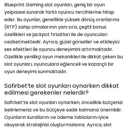
Blueprint Gaming slot oyunları, geniş bir oyun
yelpazesi sunarak farklı oyuncu tercihlerine hitap
eder. Bu oyunlar, genellikle yüksek dönüş oranlarına
(RTP) sahip olmalarının yanı sıra, çeşitli bonus
özellikleri ve jackpot fırsatları ile de oyuncuları
cezbetmektedir. Ayrıca, güzel görseller ve etkileyici
ses efektleri ile oyuncu deneyimini artırmaktadır.
Özellikle yenilikçi oyun mekanikleri ile dikkat çeken bu
slot oyunları, oyunculara eğlenceli ve kazançlı bir
oyun deneyimi sunmaktadır.
Safirbet’te slot oyunları oynarken dikkat
edilmesi gerekenler nelerdir?
Safirbet’te slot oyunları oynarken, öncelikle bütçenizi
belirlemeniz ve bu bütçeye sadık kalmanız önemlidir.
Oyunların kurallarını ve ödeme tablolarını iyice
okuyarak stratejinizi oluşturmalısınız. Ayrıca, slot