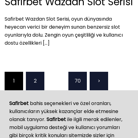
Safirbet Wazdan Slot Serisi
Safirbet Wazdan Slot Serisi, oyun dünyasında
heyecan verici bir deneyim sunan benzersiz slot
oyunlarıyla dolu. Zengin oyun çeşitliliği ve kullanıcı
dostu özellikleri […]
Yazı
1
2
…
70
>
sayfalaması
Safirbet
bahis seçenekleri ve özel oranları,
kullanıcıların yüksek kazançlar elde etmesine
olanak tanıyor.
Safirbet
ile ilgili merak edilenler,
mobil uygulama desteği ve kullanıcı yorumları
gibi birçok kritik konuları sitemizde sizler için