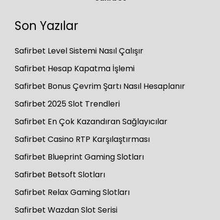
Son Yazılar
Safirbet Level Sistemi Nasıl Çalışır
Safirbet Hesap Kapatma İşlemi
Safirbet Bonus Çevrim Şartı Nasıl Hesaplanır
Safirbet 2025 Slot Trendleri
Safirbet En Çok Kazandıran Sağlayıcılar
Safirbet Casino RTP Karşılaştırması
Safirbet Blueprint Gaming Slotları
Safirbet Betsoft Slotları
Safirbet Relax Gaming Slotları
Safirbet Wazdan Slot Serisi