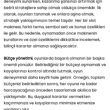
deneyimi sunarken, kazanma şansınızı artırmak için
belirli stratejilere sahip olmak oldukça önemlidir. İlk
olarak, oyunları tanımak ve onlara aşina olmak,
stratejik yaklaşımınızın temel taşıdır. Her bir slot
makinesi, farklı tema, sembol seti ve bonus özellikleri
ile gelir. Bu nedenle, oynamadan önce makinenin
kurallarını ve özel özelliklerini dikkatlice incelemek,
bilinçli kararlar almanızı sağlayacaktır.
Bütçe yönetimi
, oyunlarda başarılı olmanın bir başka
önemli yönüdür. Belirlediğiniz bir bütçeyi aşmamak ve
kayıplarınızı kontrol altında tutmak, oyun
deneyiminizi daha keyifli hale getirir. Örneğin, toplam
bütçenizi belirledikten sonra, her oyuna ne kadar
harcayacağınızı önceden tasarlamak akıllıca bir
yaklaşımdır. Bu, duygusal kararlar vermekten
kaçınmanıza ve kayıplarınızı minimize etmenize
yardımcı olur.