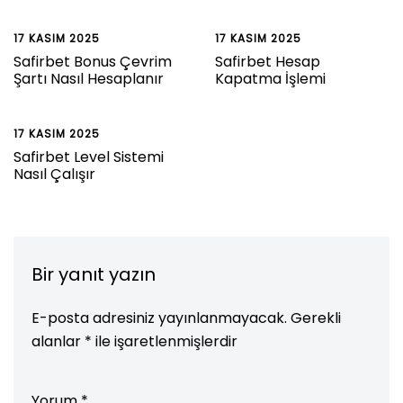
17 KASIM 2025
17 KASIM 2025
Safirbet Bonus Çevrim
Safirbet Hesap
Şartı Nasıl Hesaplanır
Kapatma İşlemi
17 KASIM 2025
Safirbet Level Sistemi
Nasıl Çalışır
Bir yanıt yazın
E-posta adresiniz yayınlanmayacak.
Gerekli
alanlar
*
ile işaretlenmişlerdir
Yorum
*