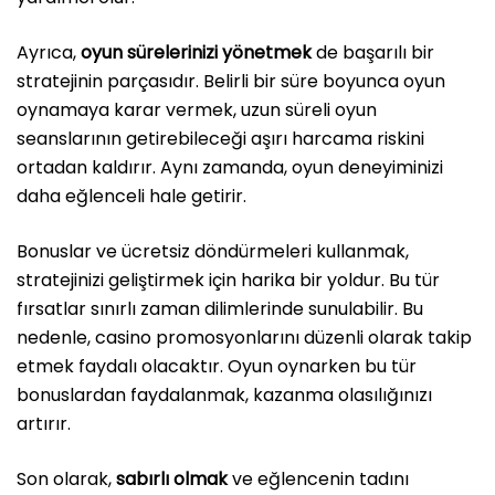
Ayrıca,
oyun sürelerinizi yönetmek
de başarılı bir
stratejinin parçasıdır. Belirli bir süre boyunca oyun
oynamaya karar vermek, uzun süreli oyun
seanslarının getirebileceği aşırı harcama riskini
ortadan kaldırır. Aynı zamanda, oyun deneyiminizi
daha eğlenceli hale getirir.
Bonuslar ve ücretsiz döndürmeleri kullanmak,
stratejinizi geliştirmek için harika bir yoldur. Bu tür
fırsatlar sınırlı zaman dilimlerinde sunulabilir. Bu
nedenle, casino promosyonlarını düzenli olarak takip
etmek faydalı olacaktır. Oyun oynarken bu tür
bonuslardan faydalanmak, kazanma olasılığınızı
artırır.
Son olarak,
sabırlı olmak
ve eğlencenin tadını