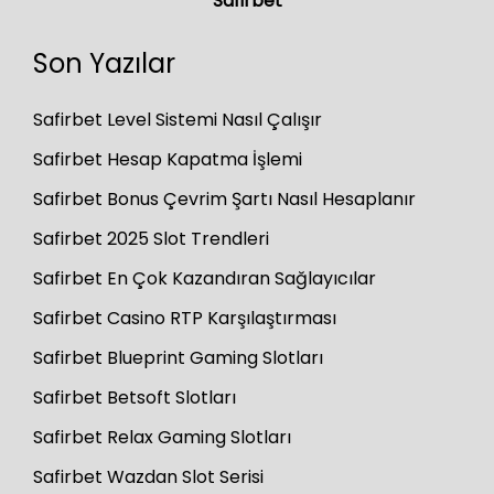
Safirbet
Son Yazılar
Safirbet Level Sistemi Nasıl Çalışır
Safirbet Hesap Kapatma İşlemi
Safirbet Bonus Çevrim Şartı Nasıl Hesaplanır
Safirbet 2025 Slot Trendleri
Safirbet En Çok Kazandıran Sağlayıcılar
Safirbet Casino RTP Karşılaştırması
Safirbet Blueprint Gaming Slotları
Safirbet Betsoft Slotları
Safirbet Relax Gaming Slotları
Safirbet Wazdan Slot Serisi