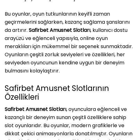
Bu oyunlar, oyun tutkunlarının keyifli zaman
geçirmelerini sağlarken, kazanç sağlama şanslarını
da artırır.
Safirbet
Amusnet Slotları
, kullanıcı dostu
arayüzü ve eğlenceli yapısıyla, online oyun
meraklıları için mükemmel bir seçenek sunmaktadır.
Oyunların çeşitli zorluk seviyeleri ve özellikleri, her
seviyeden oyuncunun kendine uygun bir deneyim
bulmasını kolaylaştırır.
Safirbet Amusnet Slotlarının
Özellikleri
Safirbet Amusnet Slotları
, oyunculara eğlenceli ve
kazançlı bir deneyim sunan çeşitli özelliklere sahip
slot oyunlarıdır. Bu oyunlar, modern grafiklerle ve
dikkat çekici animasyonlarla donatılmıştır. Oyunların