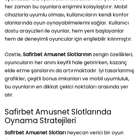
her zaman bu oyunlara erişimini kolaylaştırır. Mobil
cihazlarla uyumlu olması, kullanıcıların kendi konfor
alanlarında oyun oynayabilmelerini sağlar. Kullanıcı
dostu arayüzleri ile oyunlar, hem yeni başlayanlar
hem de deneyimli oyuncular için erişilebilir kılınmıştır.
Özetle,
Safirbet
Amusnet Slotlarının
zengin özellikleri,
oyuncuların her anını keyifli hale getirirken, kazanç
elde etme şanslarını da artırmaktadır. İyi tasarlanmış
grafikler, çeşitli bonus imkanları ve mobil uyumluluk,
bu oyunların en dikkat çekici noktaları arasında yer
alır.
Safirbet Amusnet Slotlarında
Oynama Stratejileri
Safirbet Amusnet Slotları
heyecan verici bir oyun