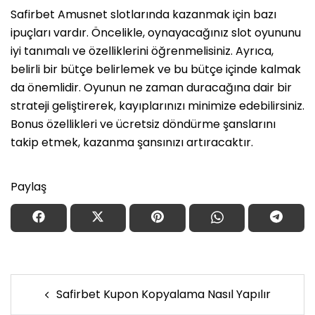
Safirbet Amusnet slotlarında kazanmak için bazı
ipuçları vardır. Öncelikle, oynayacağınız slot oyununu
iyi tanımalı ve özelliklerini öğrenmelisiniz. Ayrıca,
belirli bir bütçe belirlemek ve bu bütçe içinde kalmak
da önemlidir. Oyunun ne zaman duracağına dair bir
strateji geliştirerek, kayıplarınızı minimize edebilirsiniz.
Bonus özellikleri ve ücretsiz döndürme şanslarını
takip etmek, kazanma şansınızı artıracaktır.
Paylaş
Post
Safirbet Kupon Kopyalama Nasıl Yapılır
navigation