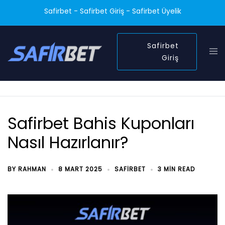
Skip
Safirbet - Safirbet Giriş - Safirbet Üyelik
to
content
Safirbet
Tog
me
Giriş
Safirbet Bahis Kuponları
Nasıl Hazırlanır?
BY
RAHMAN
8 MART 2025
SAFIRBET
3 MIN READ