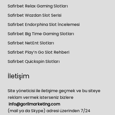
Safirbet Relax Gaming Slotları
Safirbet Wazdan Slot Serisi
Safirbet Endorphina Slot İncelemesi
Safirbet Big Time Gaming Slotları
Safirbet NetEnt Slotları
Safirbet Play’n Go Slot Rehberi
Safirbet Quickspin Slotları
İletişim
Site yöneticisi ile iletişime geçmek ve bu siteye
reklam vermek isterseniz bizlere
info@gorilmarketing.com
(mail ya da Skype) adresi üzerinden 7/24