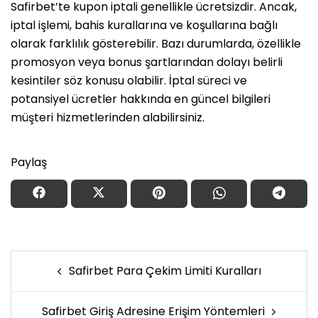
Safirbet’te kupon iptali genellikle ücretsizdir. Ancak,
iptal işlemi, bahis kurallarına ve koşullarına bağlı
olarak farklılık gösterebilir. Bazı durumlarda, özellikle
promosyon veya bonus şartlarından dolayı belirli
kesintiler söz konusu olabilir. İptal süreci ve
potansiyel ücretler hakkında en güncel bilgileri
müşteri hizmetlerinden alabilirsiniz.
Paylaş
Post
Safirbet Para Çekim Limiti Kuralları
navigation
Safirbet Giriş Adresine Erişim Yöntemleri