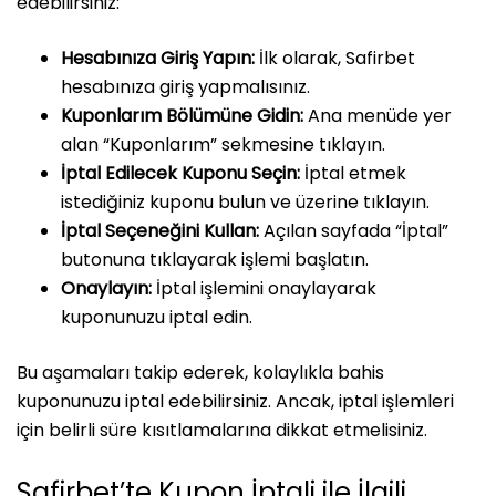
edebilirsiniz:
Hesabınıza Giriş Yapın:
İlk olarak, Safirbet
hesabınıza giriş yapmalısınız.
Kuponlarım Bölümüne Gidin:
Ana menüde yer
alan “Kuponlarım” sekmesine tıklayın.
İptal Edilecek Kuponu Seçin:
İptal etmek
istediğiniz kuponu bulun ve üzerine tıklayın.
İptal Seçeneğini Kullan:
Açılan sayfada “İptal”
butonuna tıklayarak işlemi başlatın.
Onaylayın:
İptal işlemini onaylayarak
kuponunuzu iptal edin.
Bu aşamaları takip ederek, kolaylıkla bahis
kuponunuzu iptal edebilirsiniz. Ancak, iptal işlemleri
için belirli süre kısıtlamalarına dikkat etmelisiniz.
Safirbet’te Kupon İptali ile İlgili