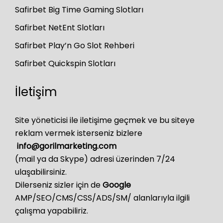
Safirbet Big Time Gaming Slotları
Safirbet NetEnt Slotları
Safirbet Play’n Go Slot Rehberi
Safirbet Quickspin Slotları
İletişim
Site yöneticisi ile iletişime geçmek ve bu siteye
reklam vermek isterseniz bizlere
info@gorilmarketing.com
(mail ya da Skype) adresi üzerinden 7/24
ulaşabilirsiniz.
Dilerseniz sizler için de
Google
AMP/SEO/CMS/CSS/ADS/SM/ alanlarıyla ilgili
çalışma yapabiliriz.