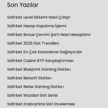
Son Yazılar
Safirbet Level Sistemi Nasıl Çalışır
Safirbet Hesap Kapatma İşlemi
Safirbet Bonus Çevrim Şartı Nasıl Hesaplanır
Safirbet 2025 Slot Trendleri
Safirbet En Çok Kazandıran Sağlayıcılar
Safirbet Casino RTP Karşılaştırması
Safirbet Blueprint Gaming Slotları
Safirbet Betsoft Slotları
Safirbet Relax Gaming Slotları
Safirbet Wazdan Slot Serisi
Safirbet Endorphina Slot İncelemesi