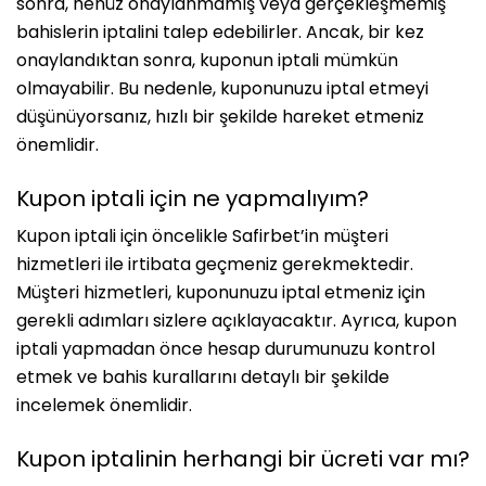
sonra, henüz onaylanmamış veya gerçekleşmemiş
bahislerin iptalini talep edebilirler. Ancak, bir kez
onaylandıktan sonra, kuponun iptali mümkün
olmayabilir. Bu nedenle, kuponunuzu iptal etmeyi
düşünüyorsanız, hızlı bir şekilde hareket etmeniz
önemlidir.
Kupon iptali için ne yapmalıyım?
Kupon iptali için öncelikle Safirbet’in müşteri
hizmetleri ile irtibata geçmeniz gerekmektedir.
Müşteri hizmetleri, kuponunuzu iptal etmeniz için
gerekli adımları sizlere açıklayacaktır. Ayrıca, kupon
iptali yapmadan önce hesap durumunuzu kontrol
etmek ve bahis kurallarını detaylı bir şekilde
incelemek önemlidir.
Kupon iptalinin herhangi bir ücreti var mı?