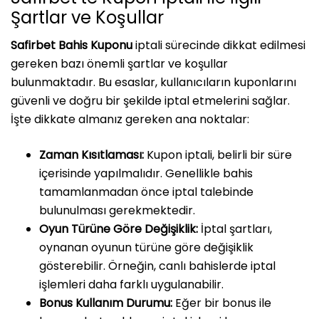
Şartlar ve Koşullar
Safirbet
Bahis Kuponu
iptali sürecinde dikkat edilmesi
gereken bazı önemli şartlar ve koşullar
bulunmaktadır. Bu esaslar, kullanıcıların kuponlarını
güvenli ve doğru bir şekilde iptal etmelerini sağlar.
İşte dikkate almanız gereken ana noktalar:
Zaman Kısıtlaması:
Kupon iptali, belirli bir süre
içerisinde yapılmalıdır. Genellikle bahis
tamamlanmadan önce iptal talebinde
bulunulması gerekmektedir.
Oyun Türüne Göre Değişiklik:
İptal şartları,
oynanan oyunun türüne göre değişiklik
gösterebilir. Örneğin, canlı bahislerde iptal
işlemleri daha farklı uygulanabilir.
Bonus Kullanım Durumu:
Eğer bir bonus ile