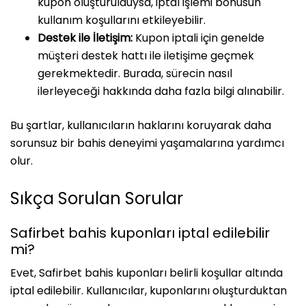
kupon oluşturulduysa, iptal işlemi bonusun
kullanım koşullarını etkileyebilir.
Destek ile İletişim:
Kupon iptali için genelde
müşteri destek hattı ile iletişime geçmek
gerekmektedir. Burada, sürecin nasıl
ilerleyeceği hakkında daha fazla bilgi alınabilir.
Bu şartlar, kullanıcıların haklarını koruyarak daha
sorunsuz bir bahis deneyimi yaşamalarına yardımcı
olur.
Sıkça Sorulan Sorular
Safirbet bahis kuponları iptal edilebilir
mi?
Evet, Safirbet bahis kuponları belirli koşullar altında
iptal edilebilir. Kullanıcılar, kuponlarını oluşturduktan