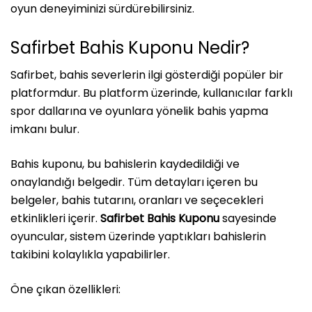
oyun deneyiminizi sürdürebilirsiniz.
Safirbet Bahis Kuponu Nedir?
Safirbet, bahis severlerin ilgi gösterdiği popüler bir
platformdur. Bu platform üzerinde, kullanıcılar farklı
spor dallarına ve oyunlara yönelik bahis yapma
imkanı bulur.
Bahis kuponu, bu bahislerin kaydedildiği ve
onaylandığı belgedir. Tüm detayları içeren bu
belgeler, bahis tutarını, oranları ve seçecekleri
etkinlikleri içerir.
Safirbet
Bahis Kuponu
sayesinde
oyuncular, sistem üzerinde yaptıkları bahislerin
takibini kolaylıkla yapabilirler.
Öne çıkan özellikleri: