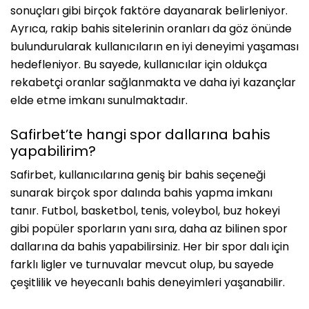
sonuçları gibi birçok faktöre dayanarak belirleniyor.
Ayrıca, rakip bahis sitelerinin oranları da göz önünde
bulundurularak kullanıcıların en iyi deneyimi yaşaması
hedefleniyor. Bu sayede, kullanıcılar için oldukça
rekabetçi oranlar sağlanmakta ve daha iyi kazançlar
elde etme imkanı sunulmaktadır.
Safirbet’te hangi spor dallarına bahis
yapabilirim?
Safirbet, kullanıcılarına geniş bir bahis seçeneği
sunarak birçok spor dalında bahis yapma imkanı
tanır. Futbol, basketbol, tenis, voleybol, buz hokeyi
gibi popüler sporların yanı sıra, daha az bilinen spor
dallarına da bahis yapabilirsiniz. Her bir spor dalı için
farklı ligler ve turnuvalar mevcut olup, bu sayede
çeşitlilik ve heyecanlı bahis deneyimleri yaşanabilir.