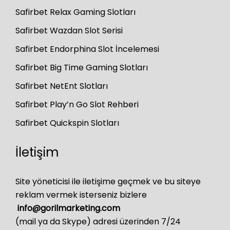
Safirbet Relax Gaming Slotları
Safirbet Wazdan Slot Serisi
Safirbet Endorphina Slot İncelemesi
Safirbet Big Time Gaming Slotları
Safirbet NetEnt Slotları
Safirbet Play’n Go Slot Rehberi
Safirbet Quickspin Slotları
İletişim
Site yöneticisi ile iletişime geçmek ve bu siteye
reklam vermek isterseniz bizlere
info@gorilmarketing.com
(mail ya da Skype) adresi üzerinden 7/24