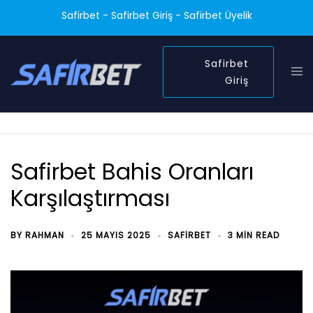
Skip
Safirbet - Safirbet Giriş - Safirbet Üyelik
to
content
Safirbet
Tog
me
Giriş
Safirbet Bahis Oranları
Karşılaştırması
BY
RAHMAN
25 MAYIS 2025
SAFIRBET
3 MIN READ