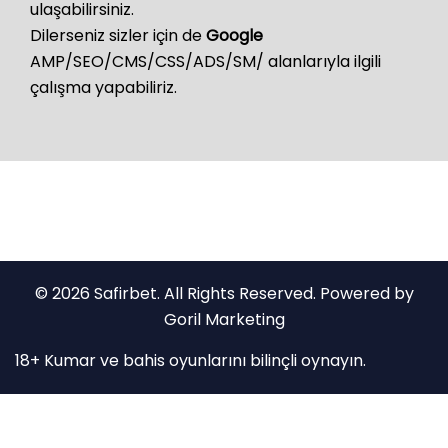
ulaşabilirsiniz.
Dilerseniz sizler için de
Google
AMP/SEO/CMS/CSS/ADS/SM/ alanlarıyla ilgili
çalışma yapabiliriz.
© 2026 Safirbet. All Rights Reserved. Powered by
Goril Marketing
18+ Kumar ve bahis oyunlarını bilinçli oynayın.