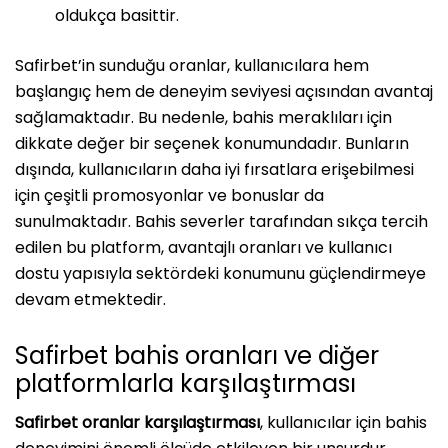
oldukça basittir.
Safirbet’in sunduğu oranlar, kullanıcılara hem
başlangıç hem de deneyim seviyesi açısından avantaj
sağlamaktadır. Bu nedenle, bahis meraklıları için
dikkate değer bir seçenek konumundadır. Bunların
dışında, kullanıcıların daha iyi fırsatlara erişebilmesi
için çeşitli promosyonlar ve bonuslar da
sunulmaktadır. Bahis severler tarafından sıkça tercih
edilen bu platform, avantajlı oranları ve kullanıcı
dostu yapısıyla sektördeki konumunu güçlendirmeye
devam etmektedir.
Safirbet bahis oranları ve diğer
platformlarla karşılaştırması
Safirbet
oranlar karşılaştırması
, kullanıcılar için bahis