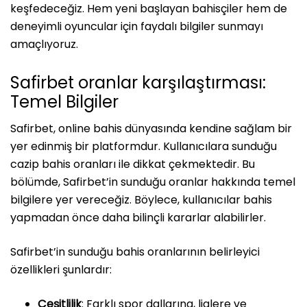
keşfedeceğiz. Hem yeni başlayan bahisçiler hem de
deneyimli oyuncular için faydalı bilgiler sunmayı
amaçlıyoruz.
Safirbet oranlar karşılaştırması:
Temel Bilgiler
Safirbet, online bahis dünyasında kendine sağlam bir
yer edinmiş bir platformdur. Kullanıcılara sunduğu
cazip bahis oranları ile dikkat çekmektedir. Bu
bölümde, Safirbet’in sunduğu oranlar hakkında temel
bilgilere yer vereceğiz. Böylece, kullanıcılar bahis
yapmadan önce daha bilinçli kararlar alabilirler.
Safirbet’in sunduğu bahis oranlarının belirleyici
özellikleri şunlardır:
Çeşitlilik
: Farklı spor dallarına, liglere ve