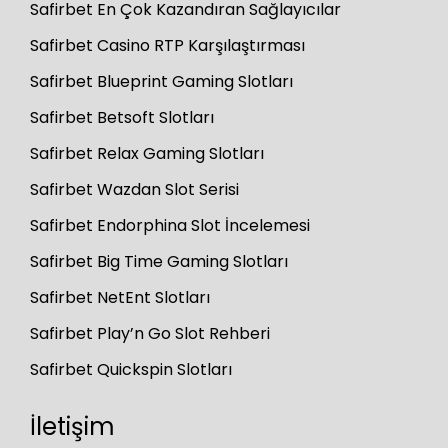
Safirbet En Çok Kazandıran Sağlayıcılar
Safirbet Casino RTP Karşılaştırması
Safirbet Blueprint Gaming Slotları
Safirbet Betsoft Slotları
Safirbet Relax Gaming Slotları
Safirbet Wazdan Slot Serisi
Safirbet Endorphina Slot İncelemesi
Safirbet Big Time Gaming Slotları
Safirbet NetEnt Slotları
Safirbet Play’n Go Slot Rehberi
Safirbet Quickspin Slotları
İletişim