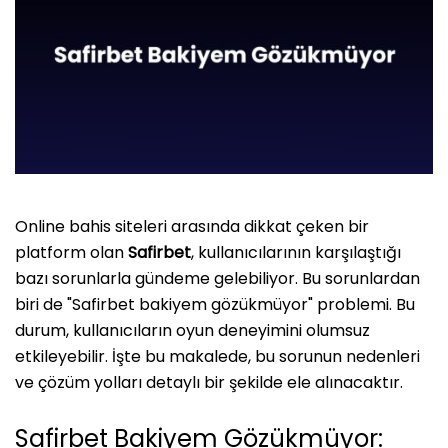
Online bahis siteleri arasında dikkat çeken bir
platform olan
Safirbet
, kullanıcılarının karşılaştığı
bazı sorunlarla gündeme gelebiliyor. Bu sorunlardan
biri de "Safirbet bakiyem gözükmüyor" problemi. Bu
durum, kullanıcıların oyun deneyimini olumsuz
etkileyebilir. İşte bu makalede, bu sorunun nedenleri
ve çözüm yolları detaylı bir şekilde ele alınacaktır.
Safirbet Bakiyem Gözükmüyor: