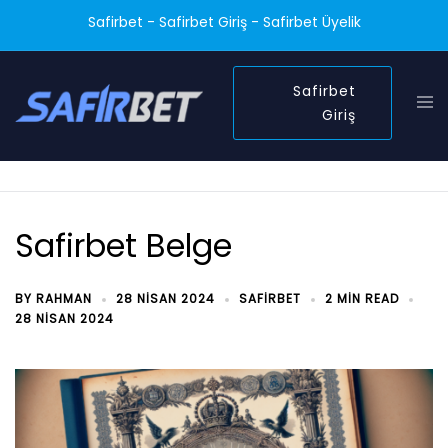
Skip
Safirbet - Safirbet Giriş - Safirbet Üyelik
to
content
Safirbet
Tog
me
Giriş
Safirbet Belge
BY
RAHMAN
28 NISAN 2024
SAFIRBET
2 MIN READ
28 NISAN 2024