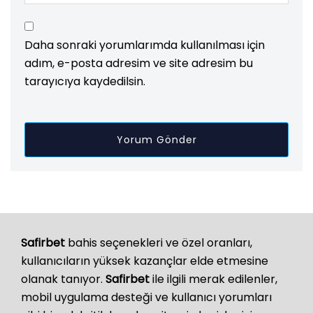
Daha sonraki yorumlarımda kullanılması için
adım, e-posta adresim ve site adresim bu
tarayıcıya kaydedilsin.
Safirbet
bahis seçenekleri ve özel oranları,
kullanıcıların yüksek kazançlar elde etmesine
olanak tanıyor.
Safirbet
ile ilgili merak edilenler,
mobil uygulama desteği ve kullanıcı yorumları