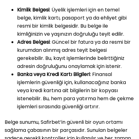
Kimlik Belgesi
: Üyelik işlemleri için en temel
belge, kimlik kartı, pasaport ya da ehliyet gibi
resmi bir kimlik belgesidir. Bu belge ile
kimliğinizin ve yaşınızın doğruluğu teyit edilir.
Adres Belgesi
: Güncel bir fatura ya da resmi bir
kurumdan alınmış adres teyit belgesi
gerekebilir. Bu, kayıt işlemlerinde belirttiğiniz
adresin doğruluğunu onaylamak için istenir.
Banka veya Kredi Kartı Bilgileri
: Finansal
işlemlerin güvenliği için, kullanacağınız banka
veya kredi kartına ait bilgilerin bir kopyası
istenebilir. Bu, hem para yatırma hem de çekme
işlemleri sırasında güvenliği artırır.
Belge sunumu, Safirbet’in güvenli bir oyun ortamı
sağlama çabasının bir parçasıdır. Sunulan belgeler
sadece gerekli kontroller için kullanılır ve her zaman