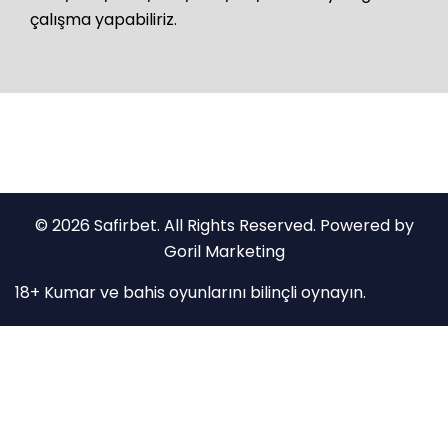
çalışma yapabiliriz.
© 2026 Safirbet. All Rights Reserved. Powered by
Goril Marketing
18+ Kumar ve bahis oyunlarını bilinçli oynayın.