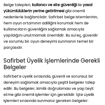
Belge talepleri,
kullanıcı ve site güvenliği
ile
yasal
yükümlülüklerin yerine getirilmesi
gibi önemli
nedenlerle bağlantılıdır.
Safirbet belge
istemlerinin,
hem oyun ortamının adilliğini korumak hem de
kullanıcıların güvenliğini sağlamak amacıyla
yapıldığını unutmamak önemlidir. Bu süreç, güvenilir
ve sorumlu bir oyun deneyimi sunmanın temel bir
parçasıdır.
Safirbet Üyelik İşlemlerinde Gerekli
Belgeler
Safirbet’e üyelik sırasında, güvenli ve sorunsuz bir
deneyim sağlamak amacıyla çeşitli belgeler talep
edilir. Bu belgeler, kimlik doğrulaması ve yaşı teyit
etme gibi önemli işlemler için gereklidir. İşte üyelik
işlemleri sırasında sunmanız gereken belgeler: