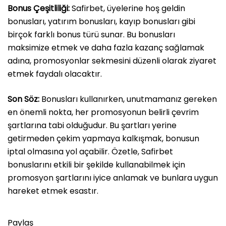
Bonus Çeşitliliği:
Safirbet, üyelerine hoş geldin
bonusları, yatırım bonusları, kayıp bonusları gibi
birçok farklı bonus türü sunar. Bu bonusları
maksimize etmek ve daha fazla kazanç sağlamak
adına, promosyonlar sekmesini düzenli olarak ziyaret
etmek faydalı olacaktır.
Son Söz:
Bonusları kullanırken, unutmamanız gereken
en önemli nokta, her promosyonun belirli çevrim
şartlarına tabi olduğudur. Bu şartları yerine
getirmeden çekim yapmaya kalkışmak, bonusun
iptal olmasına yol açabilir. Özetle,
Safirbet
bonusları
nı etkili bir şekilde kullanabilmek için
promosyon şartlarını iyice anlamak ve bunlara uygun
hareket etmek esastır.
Paylaş