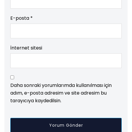
E-posta
*
İnternet sitesi
Daha sonraki yorumlarımda kullanılması için
adım, e-posta adresim ve site adresim bu
tarayıcıya kaydedilsin.