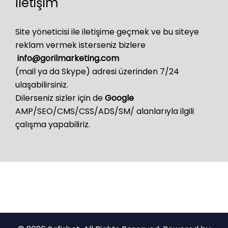
İletişim
Site yöneticisi ile iletişime geçmek ve bu siteye
reklam vermek isterseniz bizlere
info@gorilmarketing.com
(mail ya da Skype) adresi üzerinden 7/24
ulaşabilirsiniz.
Dilerseniz sizler için de
Google
AMP/SEO/CMS/CSS/ADS/SM/ alanlarıyla ilgili
çalışma yapabiliriz.