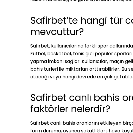
Safirbet’te hangi tür c
mevcuttur?
Safirbet, kullanıcılarına farklı spor dalların
Futbol, basketbol, tenis gibi popüler sporları
yapma imkanı sağlar. Kullanıcılar, maçın geliş
bahis türleri ile miktarları arttırabilirler. B
atacağı veya hangi devrede en çok gol atılac
Safirbet canlı bahis or
faktörler nelerdir?
Safirbet canlı bahis oranlarını etkileyen bi
form durumu, oyuncu sakatlıkları, hava koşu