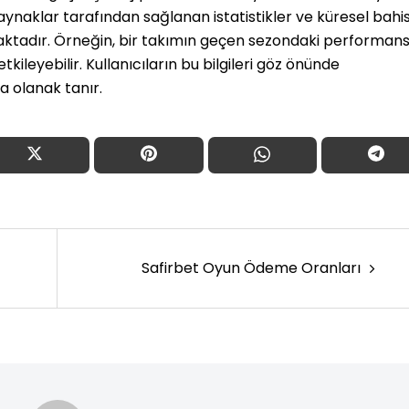
aynaklar tarafından sağlanan istatistikler ve küresel bahi
aktadır. Örneğin, bir takımın geçen sezondaki performansı
ileyebilir. Kullanıcıların bu bilgileri göz önünde
a olanak tanır.
Safirbet Oyun Ödeme Oranları