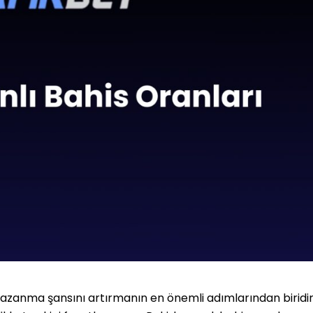
 kazanma şansını artırmanın en önemli adımlarından biridir