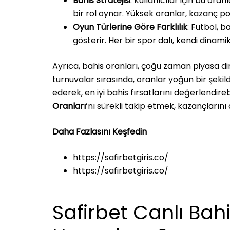
Bahis Stratejisi
: Kullanıcılar için bu ora
bir rol oynar. Yüksek oranlar, kazanç pot
Oyun Türlerine Göre Farklılık
: Futbol, b
gösterir. Her bir spor dalı, kendi dinamikle
Ayrıca, bahis oranları, çoğu zaman piyasa di
turnuvalar sırasında, oranlar yoğun bir şekild
ederek, en iyi bahis fırsatlarını değerlendireb
Oranları
’nı sürekli takip etmek, kazançlarını
Daha Fazlasını Keşfedin
https://safirbetgiris.co/
https://safirbetgiris.co/
Safirbet Canlı Bahi