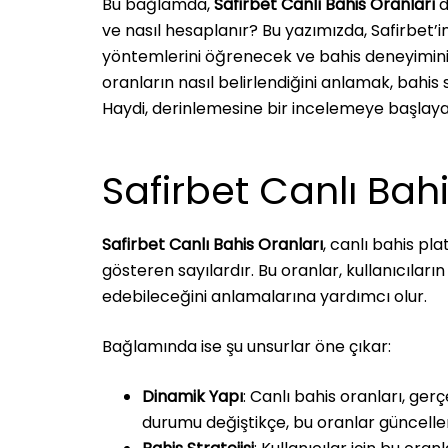
Bu bağlamda,
Safirbet Canlı Bahis Oranları
d
ve nasıl hesaplanır? Bu yazımızda, Safirbet’
yöntemlerini öğrenecek ve bahis deneyiminizi 
oranların nasıl belirlendiğini anlamak, bahis s
Haydi, derinlemesine bir incelemeye başlaya
Safirbet Canlı Bah
Safirbet Canlı Bahis Oranları
, canlı bahis pl
gösteren sayılardır. Bu oranlar, kullanıcıları
edebileceğini anlamalarına yardımcı olur.
Bağlamında ise şu unsurlar öne çıkar:
Dinamik Yapı
: Canlı bahis oranları, ger
durumu değiştikçe, bu oranlar güncellen