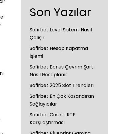
dir
Son Yazılar
el
r.
Safirbet Level Sistemi Nasıl
Çalışır
Safirbet Hesap Kapatma
İşlemi
Safirbet Bonus Çevrim Şartı
ni
Nasıl Hesaplanır
Safirbet 2025 Slot Trendleri
Safirbet En Çok Kazandıran
Sağlayıcılar
Safirbet Casino RTP
n
Karşılaştırması
Safirbet Blueprint Gaming