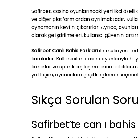
Safirbet, casino oyunlarındaki yenilikçi özell
ve diğer platformlardan ayrılmaktadır. Kullan
oynamanın keyfini çıkarırlar. Ayrıca, oyunlar
olarak geliştirilmeleri, kullanıcı güvenini artı
Safirbet Canlı Bahis Farkları
ile mukayese edi
kuruludur. Kullanıcılar, casino oyunlarıyla h
kararlar ve spor karşılaşmalarına odaklanma
yaklaşım, oyunculara çeşitli eğlence seçene
Sıkça Sorulan Soru
Safirbet’te canlı bahis