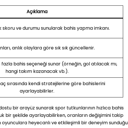
Açıklama
nlık skoru ve durumu sunularak bahis yapma imkanı.
ları, anlık olaylara göre sık sık güncellenir.
n fazla bahis seçeneği sunar (örneğin, gol atılacak mı,
hangi takım kazanacak vb.).
maç sırasında kendi stratejilerine göre bahislerini
ayarlayabilirler.
 dostu bir arayüz sunarak spor tutkunlarının hızlıca bahis
uk bir şekilde ayarlayabilirken, oranların değişimini takip
m oyunculara heyecanlı ve etkileşimli bir deneyim sunduğu