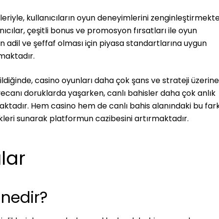
ikleriyle, kullanıcıların oyun deneyimlerini zenginleştirmekt
ıcılar, çeşitli bonus ve promosyon fırsatları ile oyun
ın adil ve şeffaf olması için piyasa standartlarına uygun
rmaktadır.
ldiğinde, casino oyunları daha çok şans ve strateji üzerine
eyecanı doruklarda yaşarken, canlı bahisler daha çok anlık
ktadır. Hem casino hem de canlı bahis alanındaki bu fark
kleri sunarak platformun cazibesini artırmaktadır.
lar
 nedir?