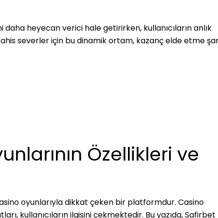
ni daha heyecan verici hale getirirken, kullanıcıların anlık
his severler için bu dinamik ortam, kazanç elde etme şa
nlarının Özellikleri ve
asino oyunlarıyla dikkat çeken bir platformdur. Casino
rı, kullanıcıların ilgisini çekmektedir. Bu yazıda, Safirbet