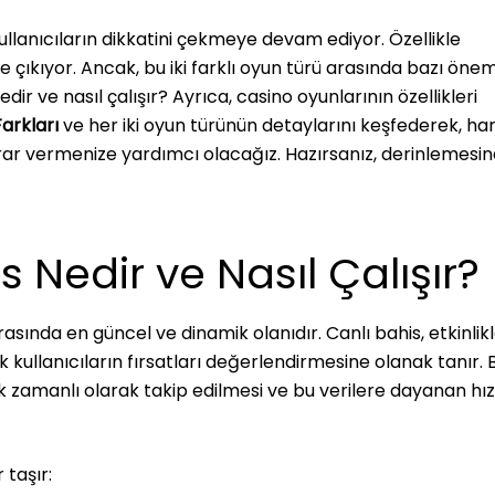
ullanıcıların dikkatini çekmeye devam ediyor. Özellikle
e çıkıyor. Ancak, bu iki farklı oyun türü arasında bazı önem
dir ve nasıl çalışır? Ayrıca, casino oyunlarının özellikleri
Farkları
ve her iki oyun türünün detaylarını keşfederek, ha
rar vermenize yardımcı olacağız. Hazırsanız, derinlemesi
s Nedir ve Nasıl Çalışır?
arasında en güncel ve dinamik olanıdır. Canlı bahis, etkinlik
llanıcıların fırsatları değerlendirmesine olanak tanır. 
ek zamanlı olarak takip edilmesi ve bu verilere dayanan hız
 taşır: