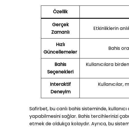
Özellik
Gerçek
Etkinliklerin a
Zamanlı
Hızlı
Bahis oran
Güncellemeler
Bahis
Kullanıcılara birde
Seçenekleri
Interaktif
Kullanıcılar, 
Deneyim
Safirbet, bu canlı bahis sisteminde, kullanıcı
yapabilmesini sağlar. Bahis tercihlerinizi çab
etmek de oldukça kolaydır. Ayrıca, bu siste