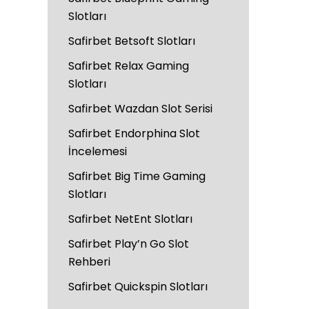
Slotları
Safirbet Betsoft Slotları
Safirbet Relax Gaming
Slotları
Safirbet Wazdan Slot Serisi
Safirbet Endorphina Slot
İncelemesi
Safirbet Big Time Gaming
Slotları
Safirbet NetEnt Slotları
Safirbet Play’n Go Slot
Rehberi
Safirbet Quickspin Slotları