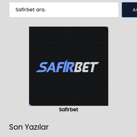
A
Safirbet
Son Yazılar