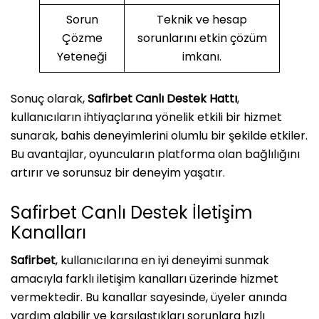
Sorun
Teknik ve hesap
Çözme
sorunlarını etkin çözüm
Yeteneği
imkanı.
Sonuç olarak,
Safirbet
Canlı Destek Hattı
,
kullanıcıların ihtiyaçlarına yönelik etkili bir hizmet
sunarak, bahis deneyimlerini olumlu bir şekilde etkiler.
Bu avantajlar, oyuncuların platforma olan bağlılığını
artırır ve sorunsuz bir deneyim yaşatır.
Safirbet Canlı Destek İletişim
Kanalları
Safirbet
, kullanıcılarına en iyi deneyimi sunmak
amacıyla farklı iletişim kanalları üzerinde hizmet
vermektedir. Bu kanallar sayesinde, üyeler anında
yardım alabilir ve karşılaştıkları sorunlara hızlı