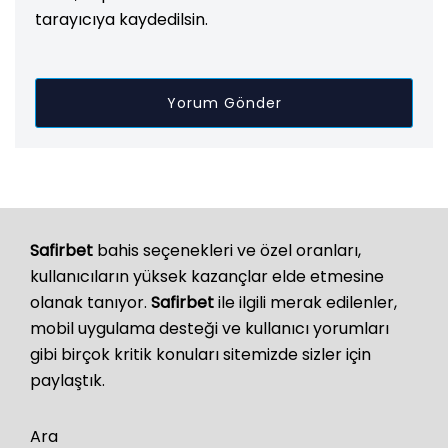
tarayıcıya kaydedilsin.
Safirbet
bahis seçenekleri ve özel oranları,
kullanıcıların yüksek kazançlar elde etmesine
olanak tanıyor.
Safirbet
ile ilgili merak edilenler,
mobil uygulama desteği ve kullanıcı yorumları
gibi birçok kritik konuları sitemizde sizler için
paylaştık.
Ara