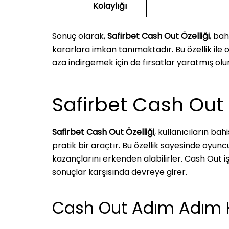
Kolaylığı
Sonuç olarak,
Safirbet Cash Out Özelliği
, bah
kararlara imkan tanımaktadır. Bu özellik ile 
aza indirgemek için de fırsatlar yaratmış olu
Safirbet Cash Out N
Safirbet
Cash Out Özelliği
, kullanıcıların ba
pratik bir araçtır. Bu özellik sayesinde oyuncu
kazançlarını erkenden alabilirler. Cash Out i
sonuçlar karşısında devreye girer.
Cash Out Adım Adım K