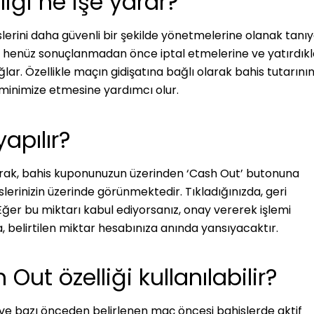
iği ne işe yarar?
hislerini daha güvenli bir şekilde yönetmelerine olanak tanı
erini henüz sonuçlanmadan önce iptal etmelerine ve yatırdıkl
lar. Özellikle maçın gidişatına bağlı olarak bahis tutarını
ı minimize etmesine yardımcı olur.
apılır?
olarak, bahis kuponunuzun üzerinden ‘Cash Out’ butonuna
lerinizin üzerinde görünmektedir. Tıkladığınızda, geri
Eğer bu miktarı kabul ediyorsanız, onay vererek işlemi
, belirtilen miktar hesabınıza anında yansıyacaktır.
ut özelliği kullanılabilir?
de ve bazı önceden belirlenen maç öncesi bahislerde aktif