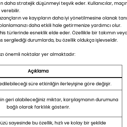
en daha stratejik düşünmeyi teşvik eder. Kullanıcılar, maçı
 verebilir.
 kazançların ve kayıpların daha iyi yönetilmesine olanak tanı
l planlamanızı daha etkili hale getirmenize yardımcı olur.
 bahis türlerinde esneklik elde eder. Özellikle bir takımın vey
ergilediği durumlarda, bu özellik oldukça işlevseldir.
 bazı önemli noktalar yer almaktadır:
Açıklama
 edilebileceği süre etkinliğin ilerleyişine göre değişir.
için geri alabileceğiniz miktar, karşılaşmanın durumuna
bağlı olarak farklılık gösterir.
üzü sayesinde bu özellik, hızlı ve kolay bir şekilde