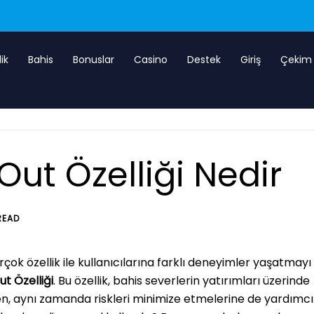
ik
Bahis
Bonuslar
Casino
Destek
Giriş
Çekim
Out Özelliği Nedir
READ
çok özellik ile kullanıcılarına farklı deneyimler yaşatmayı
t Özelliği
. Bu özellik, bahis severlerin yatırımları üzerinde
en, aynı zamanda riskleri minimize etmelerine de yardımcı