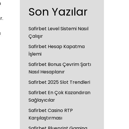
n
Son Yazılar
r.
Safirbet Level Sistemi Nasıl
a
Çalışır
Safirbet Hesap Kapatma
İşlemi
Safirbet Bonus Çevrim Şartı
Nasıl Hesaplanır
Safirbet 2025 Slot Trendleri
Safirbet En Çok Kazandıran
Sağlayıcılar
Safirbet Casino RTP
Karşılaştırması
Safirbet Blueprint Gaming