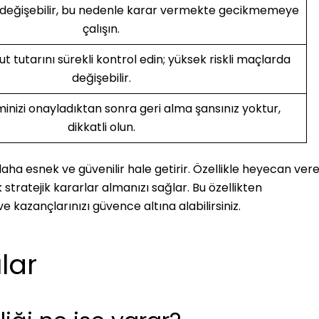
 değişebilir, bu nedenle karar vermekte gecikmemeye
çalışın.
 tutarını sürekli kontrol edin; yüksek riskli maçlarda
değişebilir.
inizi onayladıktan sonra geri alma şansınız yoktur,
dikkatli olun.
daha esnek ve güvenilir hale getirir. Özellikle heyecan ver
 stratejik kararlar almanızı sağlar. Bu özellikten
e kazançlarınızı güvence altına alabilirsiniz.
lar