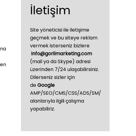
İletişim
Site yöneticisi ile iletişime
geçmek ve bu siteye reklam
vermek isterseniz bizlere
ona
info@gorilmarketing.com
(mail ya da Skype) adresi
ken
üzerinden 7/24 ulaşabilirsiniz.
Dilerseniz sizler için
de
Google
AMP/SEO/CMS/CSS/ADS/SM/
alanlarıyla ilgili çalışma
yapabiliriz.