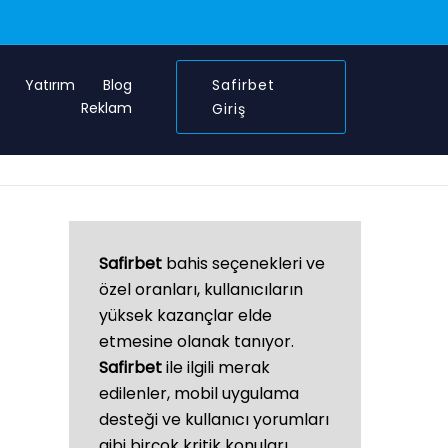
Yatırım
Blog
Safirbet
Reklam
Giriş
Safirbet
bahis seçenekleri ve
özel oranları, kullanıcıların
yüksek kazançlar elde
etmesine olanak tanıyor.
Safirbet
ile ilgili merak
edilenler, mobil uygulama
desteği ve kullanıcı yorumları
gibi birçok kritik konuları