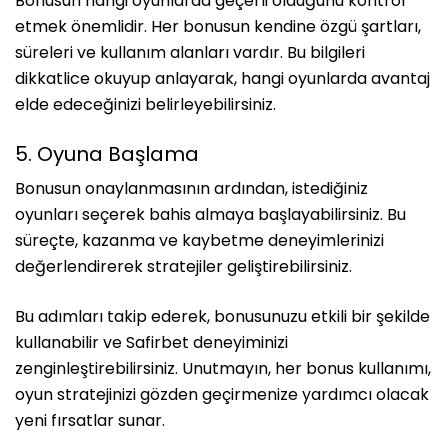
Bonusun hangi oyunlarda geçerli olduğunu kontrol
etmek önemlidir. Her bonusun kendine özgü şartları,
süreleri ve kullanım alanları vardır. Bu bilgileri
dikkatlice okuyup anlayarak, hangi oyunlarda avantaj
elde edeceğinizi belirleyebilirsiniz.
5. Oyuna Başlama
Bonusun onaylanmasının ardından, istediğiniz
oyunları seçerek bahis almaya başlayabilirsiniz. Bu
süreçte, kazanma ve kaybetme deneyimlerinizi
değerlendirerek stratejiler geliştirebilirsiniz.
Bu adımları takip ederek, bonusunuzu etkili bir şekilde
kullanabilir ve Safirbet deneyiminizi
zenginleştirebilirsiniz. Unutmayın, her bonus kullanımı,
oyun stratejinizi gözden geçirmenize yardımcı olacak
yeni fırsatlar sunar.