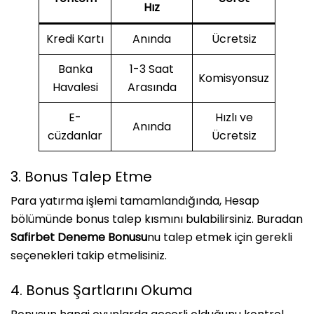
Hız
Kredi Kartı
Anında
Ücretsiz
Banka
1-3 Saat
Komisyonsuz
Havalesi
Arasında
E-
Hızlı ve
Anında
cüzdanlar
Ücretsiz
3. Bonus Talep Etme
Para yatırma işlemi tamamlandığında, Hesap
bölümünde bonus talep kısmını bulabilirsiniz. Buradan
Safirbet Deneme Bonusu
nu talep etmek için gerekli
seçenekleri takip etmelisiniz.
4. Bonus Şartlarını Okuma