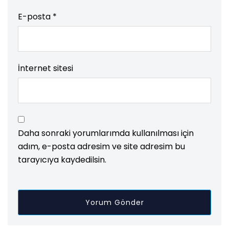
E-posta
*
İnternet sitesi
Daha sonraki yorumlarımda kullanılması için
adım, e-posta adresim ve site adresim bu
tarayıcıya kaydedilsin.