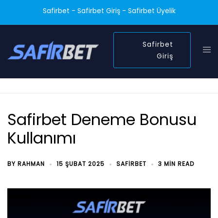
Skip
Safirbet - Safirbet Giriş - Safirbet Üyelik
to
content
Safirbet
Tog
me
Giriş
Safirbet Deneme Bonusu
Kullanımı
BY
RAHMAN
15 ŞUBAT 2025
SAFIRBET
3 MIN READ