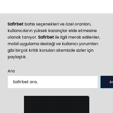
Safirbet
bahis seçenekleri ve özel oranları,
kullanıcıların yüksek kazançlar elde etmesine
olanak tanıyor.
Safirbet
ile ilgili merak edilenler,
mobil uygulama desteği ve kullanıcı yorumları
gibi birçok kritik konuları sitemizde sizler için
paylaştık.
Ara
A