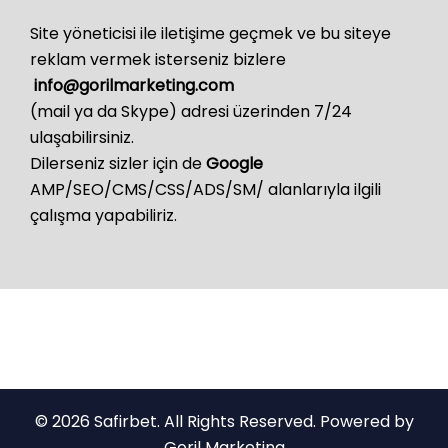
Site yöneticisi ile iletişime geçmek ve bu siteye
reklam vermek isterseniz bizlere
info@gorilmarketing.com
(mail ya da Skype) adresi üzerinden 7/24
ulaşabilirsiniz.
Dilerseniz sizler için de
Google
AMP/SEO/CMS/CSS/ADS/SM/ alanlarıyla ilgili
çalışma yapabiliriz.
© 2026 Safirbet. All Rights Reserved. Powered by
Goril Marketing