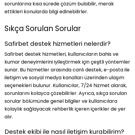
sorunlarına kısa sürede çözüm bulabilir, merak
ettikleri konularda bilgi edinebilirler.
Sıkça Sorulan Sorular
Safirbet destek hizmetleri nelerdir?
Safirbet destek hizmetleri, kullanıcıların bahis ve
kumar deneyimlerini iyileştirmek için çeşitli yöntemler
sunar. Bu hizmetler arasında canlı destek, e-posta ile
iletişim ve sosyal medya kanalları üzerinden ulaşım
seçenekleri bulunur. Kullanıcılar, 7/24 hizmet alarak,
sorunlarını kolayca çözebilirler. Ayrıca, sıkça sorulan
sorular bölümünde genel bilgiler ve kullanıcılara
kolaylık sağlayacak rehberlik içeren içerikler de yer
alır.
Destek ekibi ile nasıl iletişim kurabilirim?