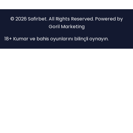
© 2026 Safirbet. All Rights Reserved. Powered by
Goril Marketing
18+ Kumar ve bahis oyunlarını bilinçli oynayın.