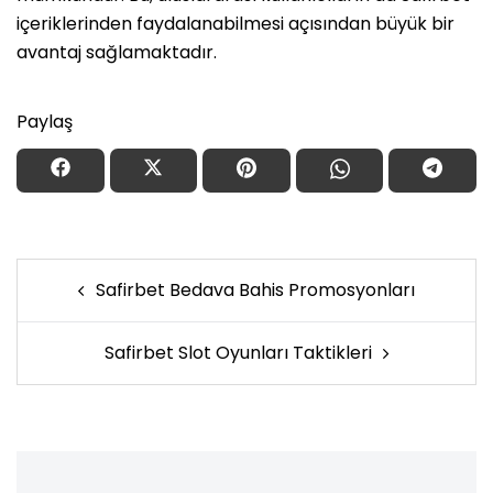
içeriklerinden faydalanabilmesi açısından büyük bir
avantaj sağlamaktadır.
Paylaş
Post
Safirbet Bedava Bahis Promosyonları
navigation
Safirbet Slot Oyunları Taktikleri