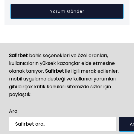
Safirbet
bahis seçenekleri ve özel oranları,
kullanıcıların yüksek kazançlar elde etmesine
olanak tanıyor.
Safirbet
ile ilgili merak edilenler,
mobil uygulama desteği ve kullanıcı yorumları
gibi birçok kritik konuları sitemizde sizler için
paylaştık.
Ara
A