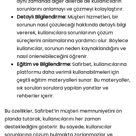
aynı zamanda diğer dillerde de kullanıcıların
sorunlarını anlamayı ve çözmeyi kolaylaştırır.
Detaylı Bilgilendirme:
Müşteri hizmetleri, bir
sorunun nasıl çözüleceği hakkında detaylı bilgi
vererek, kullanıcılara sorunlarının çözüm
süreçlerini anlamalarına yardımcı olur. Böylece
kullanıcılar, sorunun neden kaynaklandığını ve
nasıl önlenebileceğini öğrenir.
Eğitim ve Bilgilendirme:
Safirbet, kullanıcılarına
platformu daha verimli kullanabilmeleri için
çeşitli eğitim materyalleri sunar. Bu materyaller,
sık sorulan sorulara yapılan yanıtlar ve
rehberler içerir.
Bu özellikler, Safirbet’in müşteri memnuniyetini ön
planda tutarak, kullanıcılarını her zaman
desteklediğini gösterir. Bu sayede, kullanıcılar
sorunlarına çözüm bulmakta zorlanmazlar ve