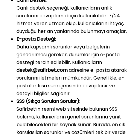
Canlı Destek:
Canlı destek seçeneği, kullanıcıların anlık
sorularını cevaplamak için kullanılabilir. 7/24
hizmet veren uzman ekip, kullanıcıların ihtiyaç
duyduğu her an yanlarında bulunmayı amaçlar.
E-posta Desteği:
Daha kapsamlı sorunlar veya belgelerin
gönderilmesi gereken durumlar için e-posta
desteği tercih edilebilir. Kullanıcıların
destek@safirbet.com
adresine e-posta atarak
sorularını iletmeleri mümkündür. Genellikle, e-
postalar kısa süre içerisinde cevaplanır ve
detaylı bilgiler sağlanır.
SSS (Sıkça Sorulan Sorular):
Safirbet’in resmi web sitesinde bulunan SSS
bölümü, kullanıcıların genel sorunlarına yanıt
bulabilecekleri bir kaynak sunar. Burada, en sık
karşılaşılan sorunlar ve çözümleri tek bir yerde