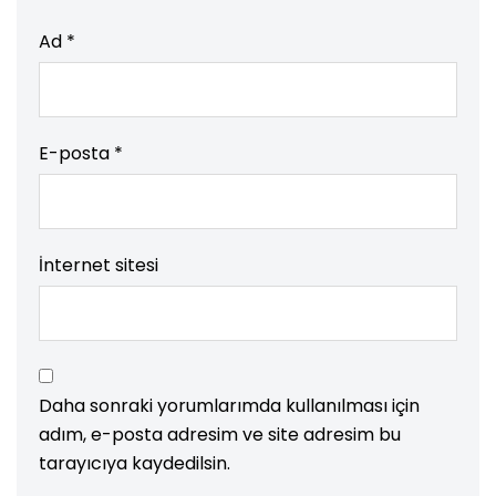
Ad
*
E-posta
*
İnternet sitesi
Daha sonraki yorumlarımda kullanılması için
adım, e-posta adresim ve site adresim bu
tarayıcıya kaydedilsin.