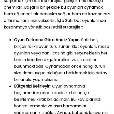
sağlamak için belirli stratejiler geliştirmek oldukça
önemlidir. Başarılı bir şekilde bu oyunları oynamak,
hem eğlenceli bir deneyim sağlar hem de kazancınızı
artırma şansınızı yükseltir. İşte Safirbet oyunlarında
kazanmaya yönelik bazı etkili stratejiler:
Oyun Türlerine Göre Analiz Yapın:
Safirbet,
birçok farklı oyun türü sunar. Slot oyunları, masa
oyunları veya canlı casino gibi seçeneklerin her
birinin kendine özgü kuralları ve stratejileri
bulunmaktadır. Oynamadan önce hangi türün
size daha uygun olduğunu belirlemek için detaylı
bir analiz yapmalısınız.
Bütçenizi Belirleyin:
Oyun oynamaya
başlamadan önce kendinize bir bütçe
belirlemek kritik bir adımdır. Bu, kayıplarınızı
kontrol etmenizi ve aşırı harcamalar
yapmamanızı sağlar. Ayrıca, bütçenizle uyumlu