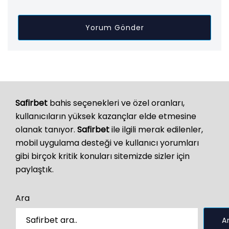
Safirbet
bahis seçenekleri ve özel oranları,
kullanıcıların yüksek kazançlar elde etmesine
olanak tanıyor.
Safirbet
ile ilgili merak edilenler,
mobil uygulama desteği ve kullanıcı yorumları
gibi birçok kritik konuları sitemizde sizler için
paylaştık.
Ara
A