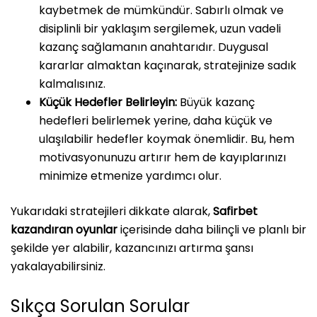
kaybetmek de mümkündür. Sabırlı olmak ve
disiplinli bir yaklaşım sergilemek, uzun vadeli
kazanç sağlamanın anahtarıdır. Duygusal
kararlar almaktan kaçınarak, stratejinize sadık
kalmalısınız.
Küçük Hedefler Belirleyin:
Büyük kazanç
hedefleri belirlemek yerine, daha küçük ve
ulaşılabilir hedefler koymak önemlidir. Bu, hem
motivasyonunuzu artırır hem de kayıplarınızı
minimize etmenize yardımcı olur.
Yukarıdaki stratejileri dikkate alarak,
Safirbet
kazandıran oyunlar
içerisinde daha bilinçli ve planlı bir
şekilde yer alabilir, kazancınızı artırma şansı
yakalayabilirsiniz.
Sıkça Sorulan Sorular