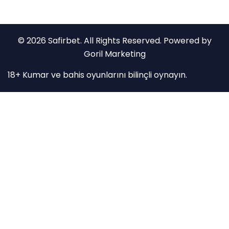
© 2026 Safirbet. All Rights Reserved. Powered by
Goril Marketing
18+ Kumar ve bahis oyunlarını bilinçli oynayın.