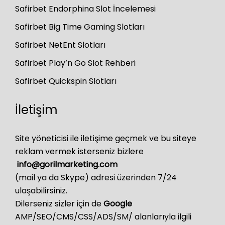
Safirbet Endorphina Slot İncelemesi
Safirbet Big Time Gaming Slotları
Safirbet NetEnt Slotları
Safirbet Play’n Go Slot Rehberi
Safirbet Quickspin Slotları
İletişim
Site yöneticisi ile iletişime geçmek ve bu siteye
reklam vermek isterseniz bizlere
info@gorilmarketing.com
(mail ya da Skype) adresi üzerinden 7/24
ulaşabilirsiniz.
Dilerseniz sizler için de
Google
AMP/SEO/CMS/CSS/ADS/SM/ alanlarıyla ilgili