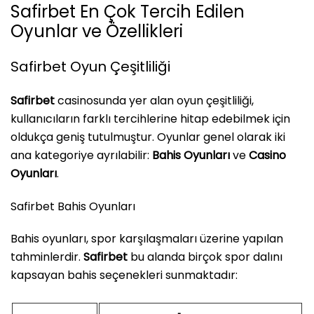
Safirbet En Çok Tercih Edilen
Oyunlar ve Özellikleri
Safirbet Oyun Çeşitliliği
Safirbet
casinosunda yer alan oyun çeşitliliği,
kullanıcıların farklı tercihlerine hitap edebilmek için
oldukça geniş tutulmuştur. Oyunlar genel olarak iki
ana kategoriye ayrılabilir:
Bahis Oyunları
ve
Casino
Oyunları
.
Safirbet Bahis Oyunları
Bahis oyunları, spor karşılaşmaları üzerine yapılan
tahminlerdir.
Safirbet
bu alanda birçok spor dalını
kapsayan bahis seçenekleri sunmaktadır: