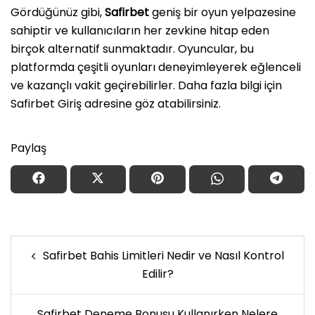
Gördüğünüz gibi,
Safirbet
geniş bir oyun yelpazesine
sahiptir ve kullanıcıların her zevkine hitap eden
birçok alternatif sunmaktadır. Oyuncular, bu
platformda çeşitli oyunları deneyimleyerek eğlenceli
ve kazançlı vakit geçirebilirler. Daha fazla bilgi için
Safirbet Giriş
adresine göz atabilirsiniz.
Paylaş
Post
Safirbet Bahis Limitleri Nedir ve Nasıl Kontrol
navigation
Edilir?
Safirbet Deneme Bonusu Kullanırken Nelere