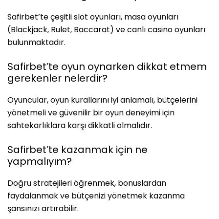
Safirbet’te çeşitli slot oyunları, masa oyunları
(Blackjack, Rulet, Baccarat) ve canlı casino oyunları
bulunmaktadır.
Safirbet’te oyun oynarken dikkat etmem
gerekenler nelerdir?
Oyuncular, oyun kurallarını iyi anlamalı, bütçelerini
yönetmeli ve güvenilir bir oyun deneyimi için
sahtekarlıklara karşı dikkatli olmalıdır.
Safirbet’te kazanmak için ne
yapmalıyım?
Doğru stratejileri öğrenmek, bonuslardan
faydalanmak ve bütçenizi yönetmek kazanma
şansınızı artırabilir.