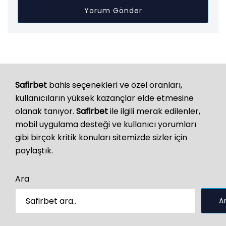
Safirbet
bahis seçenekleri ve özel oranları,
kullanıcıların yüksek kazançlar elde etmesine
olanak tanıyor.
Safirbet
ile ilgili merak edilenler,
mobil uygulama desteği ve kullanıcı yorumları
gibi birçok kritik konuları sitemizde sizler için
paylaştık.
Ara
A