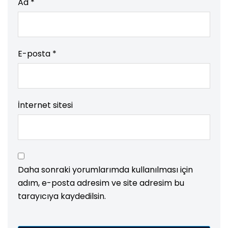
Ad
*
E-posta
*
İnternet sitesi
Daha sonraki yorumlarımda kullanılması için
adım, e-posta adresim ve site adresim bu
tarayıcıya kaydedilsin.