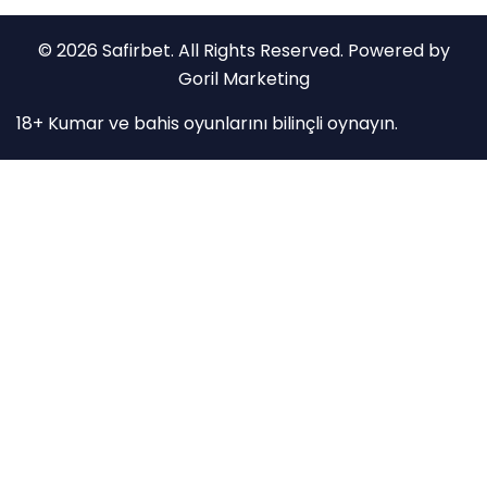
© 2026 Safirbet. All Rights Reserved. Powered by
Goril Marketing
18+ Kumar ve bahis oyunlarını bilinçli oynayın.