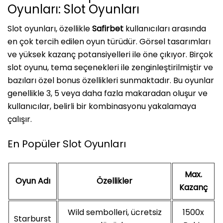
Oyunları: Slot Oyunları
Slot oyunları, özellikle
Safirbet
kullanıcıları arasında
en çok tercih edilen oyun türüdür. Görsel tasarımları
ve yüksek kazanç potansiyelleri ile öne çıkıyor. Birçok
slot oyunu, tema seçenekleri ile zenginleştirilmiştir ve
bazıları özel bonus özellikleri sunmaktadır. Bu oyunlar
genellikle 3, 5 veya daha fazla makaradan oluşur ve
kullanıcılar, belirli bir kombinasyonu yakalamaya
çalışır.
En Popüler Slot Oyunları
Max.
Oyun Adı
Özellikler
Kazanç
Wild sembolleri, ücretsiz
1500x
Starburst