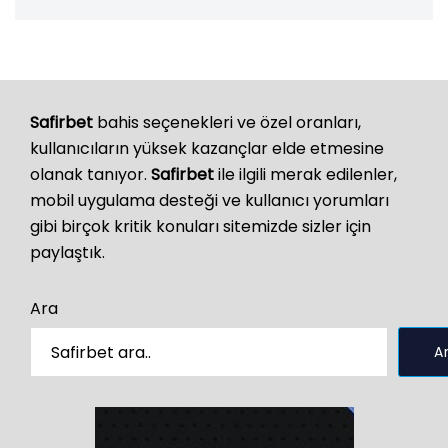
Safirbet
bahis seçenekleri ve özel oranları,
kullanıcıların yüksek kazançlar elde etmesine
olanak tanıyor.
Safirbet
ile ilgili merak edilenler,
mobil uygulama desteği ve kullanıcı yorumları
gibi birçok kritik konuları sitemizde sizler için
paylaştık.
Ara
A