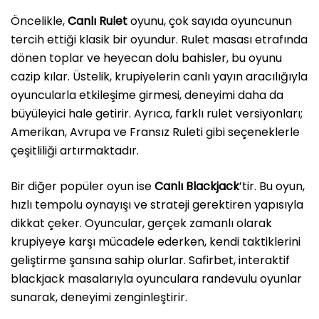
Öncelikle,
Canlı Rulet
oyunu, çok sayıda oyuncunun
tercih ettiği klasik bir oyundur. Rulet masası etrafında
dönen toplar ve heyecan dolu bahisler, bu oyunu
cazip kılar. Üstelik, krupiyelerin canlı yayın aracılığıyla
oyuncularla etkileşime girmesi, deneyimi daha da
büyüleyici hale getirir. Ayrıca, farklı rulet versiyonları;
Amerikan, Avrupa ve Fransız Ruleti gibi seçeneklerle
çeşitliliği artırmaktadır.
Bir diğer popüler oyun ise
Canlı Blackjack
’tir. Bu oyun,
hızlı tempolu oynayışı ve strateji gerektiren yapısıyla
dikkat çeker. Oyuncular, gerçek zamanlı olarak
krupiyeye karşı mücadele ederken, kendi taktiklerini
geliştirme şansına sahip olurlar. Safirbet, interaktif
blackjack masalarıyla oyunculara randevulu oyunlar
sunarak, deneyimi zenginleştirir.