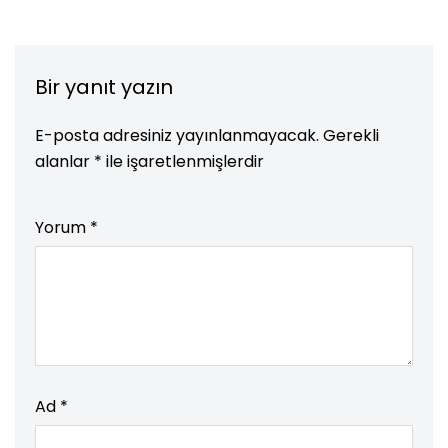
Bir yanıt yazın
E-posta adresiniz yayınlanmayacak.
Gerekli
alanlar
*
ile işaretlenmişlerdir
Yorum
*
Ad
*