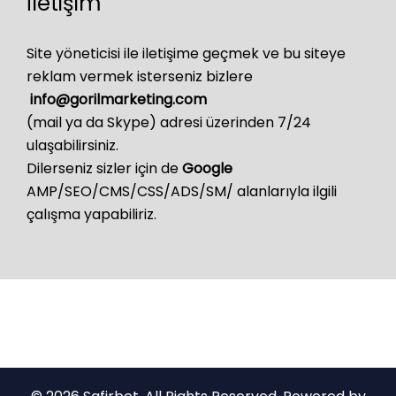
İletişim
Site yöneticisi ile iletişime geçmek ve bu siteye
reklam vermek isterseniz bizlere
info@gorilmarketing.com
(mail ya da Skype) adresi üzerinden 7/24
ulaşabilirsiniz.
Dilerseniz sizler için de
Google
AMP/SEO/CMS/CSS/ADS/SM/ alanlarıyla ilgili
çalışma yapabiliriz.