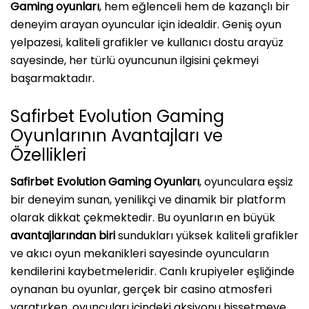
Gaming oyunları
, hem eğlenceli hem de kazançlı bir
deneyim arayan oyuncular için idealdir. Geniş oyun
yelpazesi, kaliteli grafikler ve kullanıcı dostu arayüz
sayesinde, her türlü oyuncunun ilgisini çekmeyi
başarmaktadır.
Safirbet Evolution Gaming
Oyunlarının Avantajları ve
Özellikleri
Safirbet Evolution Gaming Oyunları
, oyunculara eşsiz
bir deneyim sunan, yenilikçi ve dinamik bir platform
olarak dikkat çekmektedir. Bu oyunların en büyük
avantajlarından biri
sundukları yüksek kaliteli grafikler
ve akıcı oyun mekanikleri sayesinde oyuncuların
kendilerini kaybetmeleridir. Canlı krupiyeler eşliğinde
oynanan bu oyunlar, gerçek bir casino atmosferi
yaratırken, oyuncuları içindeki aksiyonu hissetmeye