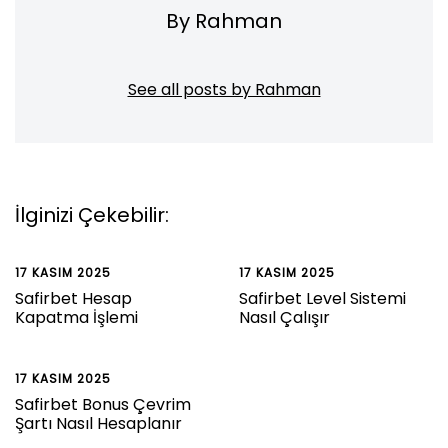
By Rahman
See all posts by Rahman
İlginizi Çekebilir:
17 KASIM 2025
17 KASIM 2025
Safirbet Hesap
Safirbet Level Sistemi
Kapatma İşlemi
Nasıl Çalışır
17 KASIM 2025
Safirbet Bonus Çevrim
Şartı Nasıl Hesaplanır