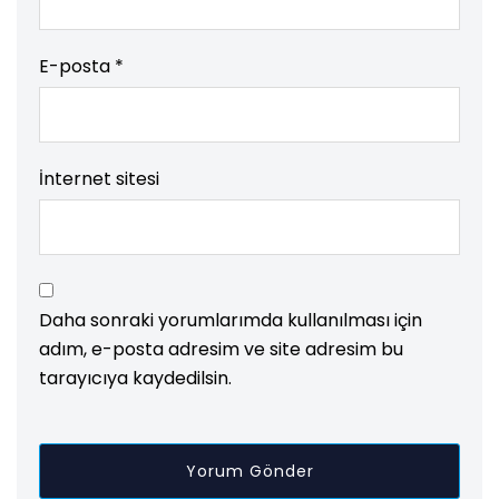
E-posta
*
İnternet sitesi
Daha sonraki yorumlarımda kullanılması için
adım, e-posta adresim ve site adresim bu
tarayıcıya kaydedilsin.