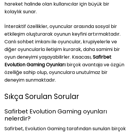
hareket halinde olan kullanıcılar için büyük bir
kolaylık sunar.
İnteraktif özellikler, oyuncular arasında sosyal bir
etkileşim oluşturarak oyunun keyfini artırmaktadır.
Canlı sohbet imkanı ile oyuncular, krupiyelerle ve
diğer oyuncularla iletişim kurarak, daha samimi bir
oyun deneyimi yaşayabilirler. Kısacası,
Safirbet
Evolution Gaming Oyunları
birçok avantaja ve özgün
özelliğe sahip olup, oyunculara unutulmaz bir
deneyim sunmaktadır.
Sıkça Sorulan Sorular
Safirbet Evolution Gaming oyunları
nelerdir?
Safirbet, Evolution Gaming tarafından sunulan birçok