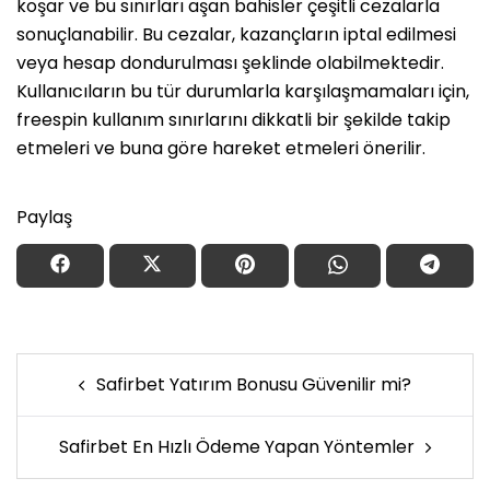
koşar ve bu sınırları aşan bahisler çeşitli cezalarla
sonuçlanabilir. Bu cezalar, kazançların iptal edilmesi
veya hesap dondurulması şeklinde olabilmektedir.
Kullanıcıların bu tür durumlarla karşılaşmamaları için,
freespin kullanım sınırlarını dikkatli bir şekilde takip
etmeleri ve buna göre hareket etmeleri önerilir.
Paylaş
Post
Safirbet Yatırım Bonusu Güvenilir mi?
navigation
Safirbet En Hızlı Ödeme Yapan Yöntemler