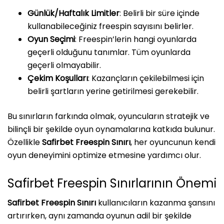
Günlük/Haftalık Limitler
: Belirli bir süre içinde
kullanabileceğiniz freespin sayısını belirler.
Oyun Seçimi
: Freespin’lerin hangi oyunlarda
geçerli olduğunu tanımlar. Tüm oyunlarda
geçerli olmayabilir.
Çekim Koşulları
: Kazançların çekilebilmesi için
belirli şartların yerine getirilmesi gerekebilir.
Bu sınırların farkında olmak, oyuncuların stratejik ve
bilinçli bir şekilde oyun oynamalarına katkıda bulunur.
Özellikle
Safirbet
Freespin Sınırı
, her oyuncunun kendi
oyun deneyimini optimize etmesine yardımcı olur.
Safirbet Freespin Sınırlarının Önemi
Safirbet
Freespin Sınırı
kullanıcıların kazanma şansını
artırırken, aynı zamanda oyunun adil bir şekilde