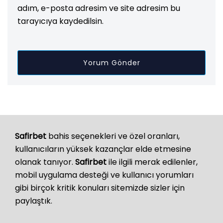
adım, e-posta adresim ve site adresim bu
tarayıcıya kaydedilsin.
Safirbet
bahis seçenekleri ve özel oranları,
kullanıcıların yüksek kazançlar elde etmesine
olanak tanıyor.
Safirbet
ile ilgili merak edilenler,
mobil uygulama desteği ve kullanıcı yorumları
gibi birçok kritik konuları sitemizde sizler için
paylaştık.