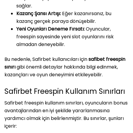
sağlar.
Kazanç Şansı Artışı:
Eğer kazanırsanız, bu
kazanç gerçek paraya dönüşebilir.
Yeni Oyunları Deneme Fırsatı:
Oyuncular,
freespin sayesinde yeni slot oyunlarını risk
almadan deneyebilir.
Bu nedenle, Safirbet kullanıcıları için
safibet freespin
sınırı
gibi önemli detaylar hakkında bilgi edinmek,
kazançları ve oyun deneyimini etkileyebilir.
Safirbet Freespin Kullanım Sınırları
Safirbet freespin kullanım sınırları, oyuncuların bonus
avantajlarından en iyi şekilde yararlanmasına
yardımcı olmak için belirlenmiştir. Bu sınırlar, şunları
içerir: