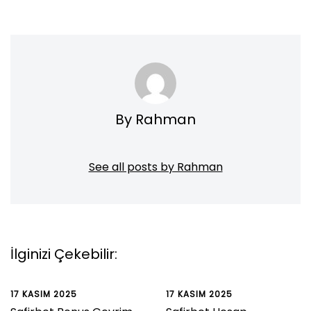
By Rahman
See all posts by Rahman
İlginizi Çekebilir:
17 KASIM 2025
17 KASIM 2025