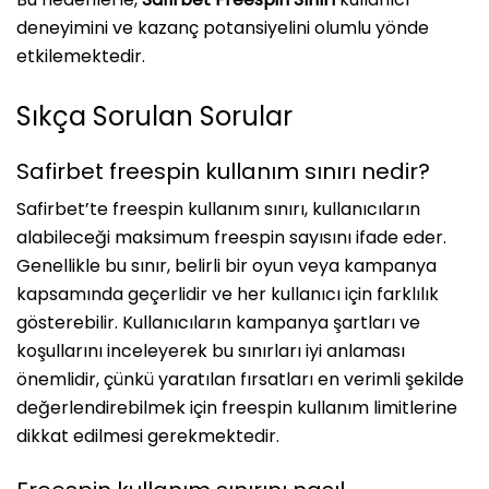
deneyimini ve kazanç potansiyelini olumlu yönde
etkilemektedir.
Sıkça Sorulan Sorular
Safirbet freespin kullanım sınırı nedir?
Safirbet’te freespin kullanım sınırı, kullanıcıların
alabileceği maksimum freespin sayısını ifade eder.
Genellikle bu sınır, belirli bir oyun veya kampanya
kapsamında geçerlidir ve her kullanıcı için farklılık
gösterebilir. Kullanıcıların kampanya şartları ve
koşullarını inceleyerek bu sınırları iyi anlaması
önemlidir, çünkü yaratılan fırsatları en verimli şekilde
değerlendirebilmek için freespin kullanım limitlerine
dikkat edilmesi gerekmektedir.