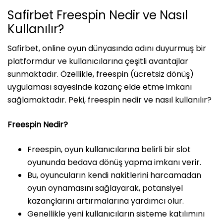
Safirbet Freespin Nedir ve Nasıl
Kullanılır?
Safirbet, online oyun dünyasında adını duyurmuş bir
platformdur ve kullanıcılarına çeşitli avantajlar
sunmaktadır. Özellikle, freespin (ücretsiz dönüş)
uygulaması sayesinde kazanç elde etme imkanı
sağlamaktadır. Peki, freespin nedir ve nasıl kullanılır?
Freespin Nedir?
Freespin, oyun kullanıcılarına belirli bir slot
oyununda bedava dönüş yapma imkanı verir.
Bu, oyuncuların kendi nakitlerini harcamadan
oyun oynamasını sağlayarak, potansiyel
kazançlarını artırmalarına yardımcı olur.
Genellikle yeni kullanıcıların sisteme katılımını