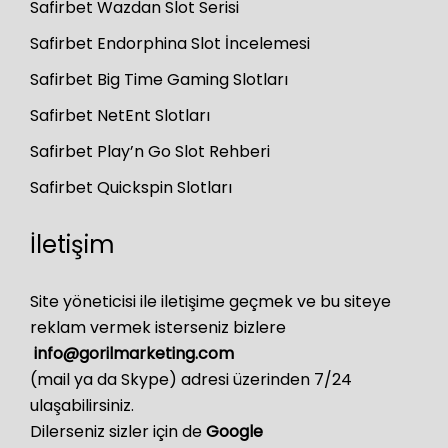
Safirbet Wazdan Slot Serisi
Safirbet Endorphina Slot İncelemesi
Safirbet Big Time Gaming Slotları
Safirbet NetEnt Slotları
Safirbet Play’n Go Slot Rehberi
Safirbet Quickspin Slotları
İletişim
Site yöneticisi ile iletişime geçmek ve bu siteye
reklam vermek isterseniz bizlere
info@gorilmarketing.com
(mail ya da Skype) adresi üzerinden 7/24
ulaşabilirsiniz.
Dilerseniz sizler için de
Google