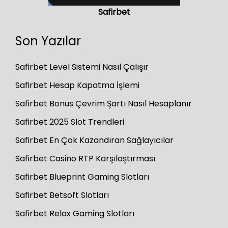
Safirbet
Son Yazılar
Safirbet Level Sistemi Nasıl Çalışır
Safirbet Hesap Kapatma İşlemi
Safirbet Bonus Çevrim Şartı Nasıl Hesaplanır
Safirbet 2025 Slot Trendleri
Safirbet En Çok Kazandıran Sağlayıcılar
Safirbet Casino RTP Karşılaştırması
Safirbet Blueprint Gaming Slotları
Safirbet Betsoft Slotları
Safirbet Relax Gaming Slotları