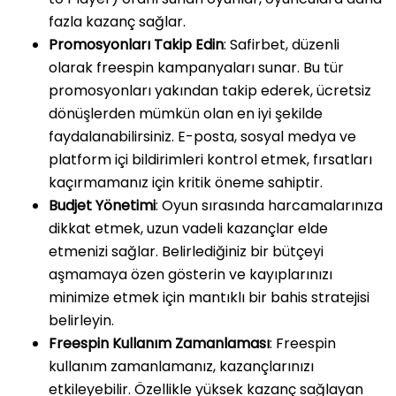
fazla kazanç sağlar.
Promosyonları Takip Edin
: Safirbet, düzenli
olarak freespin kampanyaları sunar. Bu tür
promosyonları yakından takip ederek, ücretsiz
dönüşlerden mümkün olan en iyi şekilde
faydalanabilirsiniz. E-posta, sosyal medya ve
platform içi bildirimleri kontrol etmek, fırsatları
kaçırmamanız için kritik öneme sahiptir.
Budjet Yönetimi
: Oyun sırasında harcamalarınıza
dikkat etmek, uzun vadeli kazançlar elde
etmenizi sağlar. Belirlediğiniz bir bütçeyi
aşmamaya özen gösterin ve kayıplarınızı
minimize etmek için mantıklı bir bahis stratejisi
belirleyin.
Freespin Kullanım Zamanlaması
: Freespin
kullanım zamanlamanız, kazançlarınızı
etkileyebilir. Özellikle yüksek kazanç sağlayan