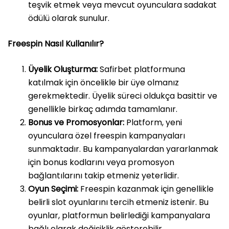
teşvik etmek veya mevcut oyunculara sadakat
ödülü olarak sunulur.
Freespin Nasıl Kullanılır?
Üyelik Oluşturma:
Safirbet platformuna
katılmak için öncelikle bir üye olmanız
gerekmektedir. Üyelik süreci oldukça basittir ve
genellikle birkaç adımda tamamlanır.
Bonus ve Promosyonlar:
Platform, yeni
oyunculara özel freespin kampanyaları
sunmaktadır. Bu kampanyalardan yararlanmak
için bonus kodlarını veya promosyon
bağlantılarını takip etmeniz yeterlidir.
Oyun Seçimi:
Freespin kazanmak için genellikle
belirli slot oyunlarını tercih etmeniz istenir. Bu
oyunlar, platformun belirlediği kampanyalara
bağlı olarak değişiklik gösterebilir.