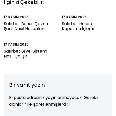
İlginizi Çekebilir:
17 KASIM 2025
17 KASIM 2025
Safirbet Bonus Çevrim
Safirbet Hesap
Şartı Nasıl Hesaplanır
Kapatma İşlemi
17 KASIM 2025
Safirbet Level Sistemi
Nasıl Çalışır
Bir yanıt yazın
E-posta adresiniz yayınlanmayacak.
Gerekli
alanlar
*
ile işaretlenmişlerdir