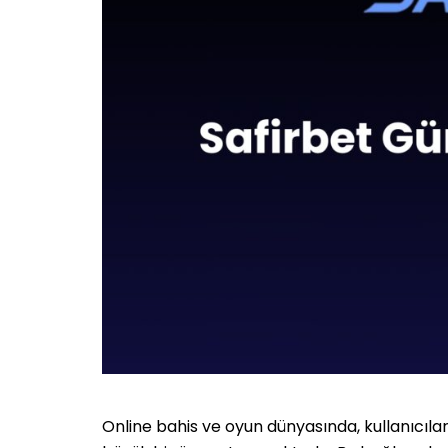
Online bahis ve oyun dünyasında, kullanıcıla