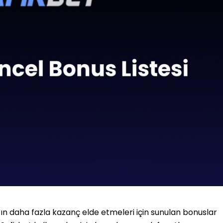
rın daha fazla kazanç elde etmeleri için sunulan bonuslar