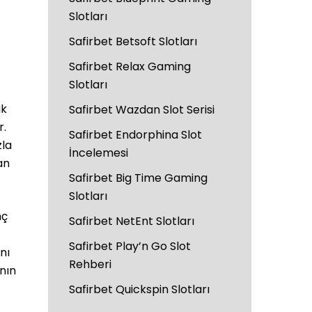
Slotları
Safirbet Betsoft Slotları
Safirbet Relax Gaming
Slotları
ak
Safirbet Wazdan Slot Serisi
r.
Safirbet Endorphina Slot
zla
İncelemesi
an
Safirbet Big Time Gaming
Slotları
nç
Safirbet NetEnt Slotları
Safirbet Play’n Go Slot
nı
Rehberi
ının
Safirbet Quickspin Slotları