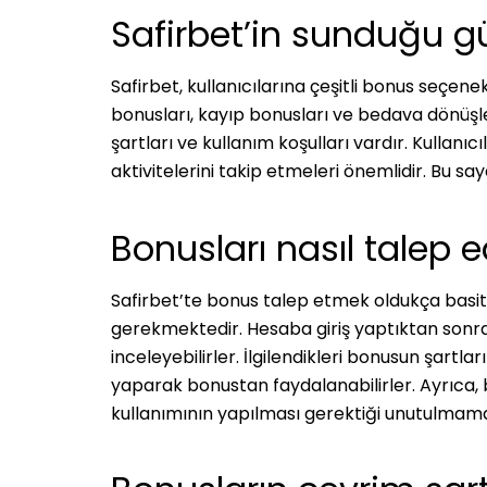
Safirbet’in sunduğu g
Safirbet, kullanıcılarına çeşitli bonus seçen
bonusları, kayıp bonusları ve bedava dönüşl
şartları ve kullanım koşulları vardır. Kullanı
aktivitelerini takip etmeleri önemlidir. Bu sa
Bonusları nasıl talep e
Safirbet’te bonus talep etmek oldukça basitti
gerekmektedir. Hesaba giriş yaptıktan son
inceleyebilirler. İlgilendikleri bonusun şartl
yaparak bonustan faydalanabilirler. Ayrıca, bo
kullanımının yapılması gerektiği unutulmamal