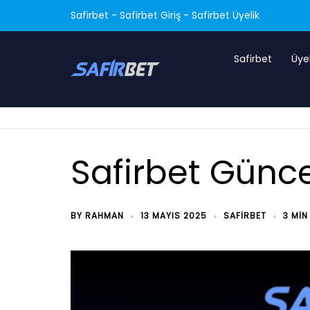
Skip
Safirbet - Safirbet Giriş - Safirbet Üyelik
to
content
Safirbet
Üyel
Safirbet Günce
BY
RAHMAN
13 MAYIS 2025
SAFIRBET
3 MIN