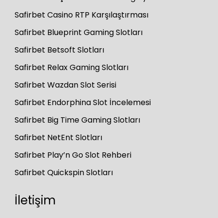
Safirbet Casino RTP Karşılaştırması
Safirbet Blueprint Gaming Slotları
Safirbet Betsoft Slotları
Safirbet Relax Gaming Slotları
Safirbet Wazdan Slot Serisi
Safirbet Endorphina Slot İncelemesi
Safirbet Big Time Gaming Slotları
Safirbet NetEnt Slotları
Safirbet Play’n Go Slot Rehberi
Safirbet Quickspin Slotları
İletişim