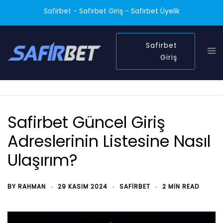
Skip
Safirbet - Safirbet Giriş - Safirbet Üyelik
to
content
Safirbet
Tog
me
Giriş
Safirbet Güncel Giriş
Adreslerinin Listesine Nasıl
Ulaşırım?
BY
RAHMAN
29 KASIM 2024
SAFIRBET
2 MIN READ