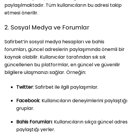
paylaşılmaktadır. Tüm kullanıcıların bu adresi takip
etmesi önerilir.
2. Sosyal Medya ve Forumlar
Safirbet’in sosyal medya hesapları ve bahis
forumları, güncel adreslerin paylaşımında önemli bir
kaynak olabilir. Kullanıcılar tarafından sık sık
güncellenen bu platformlar, en güncel ve güvenilir
bilgilere ulaşmanızı sağlar. Örneğin:
Twitter
: Safirbet ile ilgili paylaşımlar.
Facebook
: Kullanıcıların deneyimlerini paylaştığı
gruplar.
Bahis Forumları
: Kullanıcıların sıkça güncel adres
paylaştığı yerler.