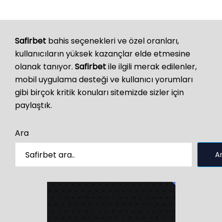
Safirbet
bahis seçenekleri ve özel oranları,
kullanıcıların yüksek kazançlar elde etmesine
olanak tanıyor.
Safirbet
ile ilgili merak edilenler,
mobil uygulama desteği ve kullanıcı yorumları
gibi birçok kritik konuları sitemizde sizler için
paylaştık.
Ara
A