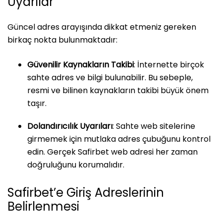
Uyarılar
Güncel adres arayışında dikkat etmeniz gereken
birkaç nokta bulunmaktadır:
Güvenilir Kaynakların Takibi
: İnternette birçok
sahte adres ve bilgi bulunabilir. Bu sebeple,
resmi ve bilinen kaynakların takibi büyük önem
taşır.
Dolandırıcılık Uyarıları
: Sahte web sitelerine
girmemek için mutlaka adres çubuğunu kontrol
edin. Gerçek Safirbet web adresi her zaman
doğruluğunu korumalıdır.
Safirbet’e Giriş Adreslerinin
Belirlenmesi