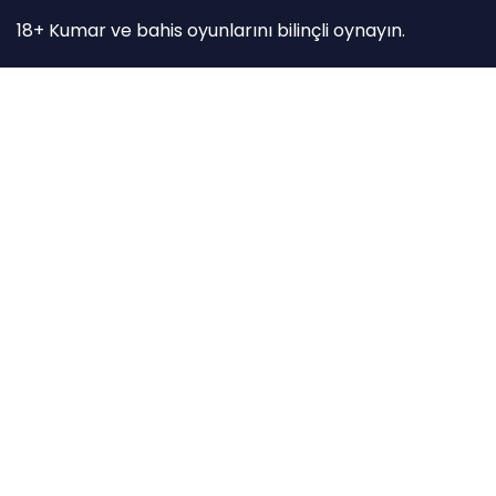
18+ Kumar ve bahis oyunlarını bilinçli oynayın.