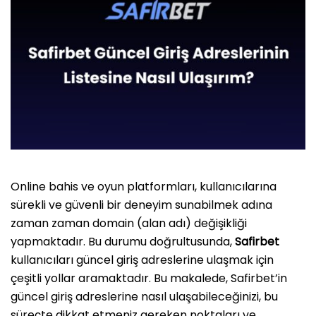
Online bahis ve oyun platformları, kullanıcılarına
sürekli ve güvenli bir deneyim sunabilmek adına
zaman zaman domain (alan adı) değişikliği
yapmaktadır. Bu durumu doğrultusunda,
Safirbet
kullanıcıları güncel giriş adreslerine ulaşmak için
çeşitli yollar aramaktadır. Bu makalede, Safirbet’in
güncel giriş adreslerine nasıl ulaşabileceğinizi, bu
süreçte dikkat etmeniz gereken noktaları ve