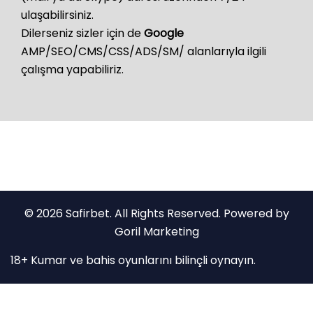
ulaşabilirsiniz.
Dilerseniz sizler için de
Google
AMP/SEO/CMS/CSS/ADS/SM/ alanlarıyla ilgili
çalışma yapabiliriz.
© 2026 Safirbet. All Rights Reserved. Powered by
Goril Marketing
18+ Kumar ve bahis oyunlarını bilinçli oynayın.