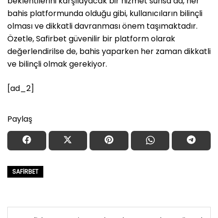
beklentilerini karşılayacak bir hizmet sunsa da, her
bahis platformunda olduğu gibi, kullanıcıların bilinçli
olması ve dikkatli davranması önem taşımaktadır.
Özetle, Safirbet güvenilir bir platform olarak
değerlendirilse de, bahis yaparken her zaman dikkatli
ve bilinçli olmak gerekiyor.
[ad_2]
Paylaş
SAFIRBET
Post