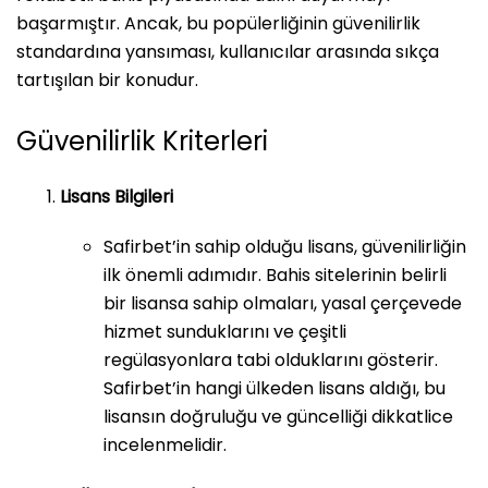
başarmıştır. Ancak, bu popülerliğinin güvenilirlik
standardına yansıması, kullanıcılar arasında sıkça
tartışılan bir konudur.
Güvenilirlik Kriterleri
Lisans Bilgileri
Safirbet’in sahip olduğu lisans, güvenilirliğin
ilk önemli adımıdır. Bahis sitelerinin belirli
bir lisansa sahip olmaları, yasal çerçevede
hizmet sunduklarını ve çeşitli
regülasyonlara tabi olduklarını gösterir.
Safirbet’in hangi ülkeden lisans aldığı, bu
lisansın doğruluğu ve güncelliği dikkatlice
incelenmelidir.