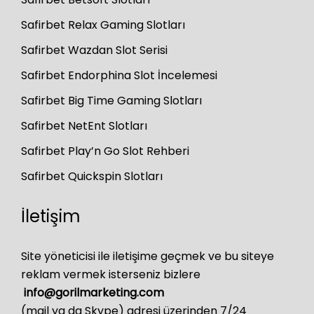
Safirbet Relax Gaming Slotları
Safirbet Wazdan Slot Serisi
Safirbet Endorphina Slot İncelemesi
Safirbet Big Time Gaming Slotları
Safirbet NetEnt Slotları
Safirbet Play’n Go Slot Rehberi
Safirbet Quickspin Slotları
İletişim
Site yöneticisi ile iletişime geçmek ve bu siteye
reklam vermek isterseniz bizlere
info@gorilmarketing.com
(mail ya da Skype) adresi üzerinden 7/24