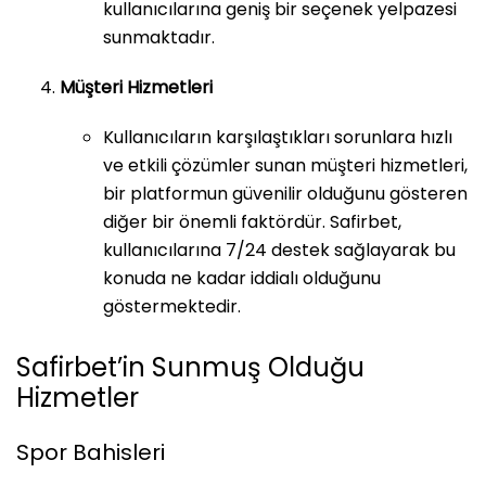
kullanıcılarına geniş bir seçenek yelpazesi
sunmaktadır.
Müşteri Hizmetleri
Kullanıcıların karşılaştıkları sorunlara hızlı
ve etkili çözümler sunan müşteri hizmetleri,
bir platformun güvenilir olduğunu gösteren
diğer bir önemli faktördür. Safirbet,
kullanıcılarına 7/24 destek sağlayarak bu
konuda ne kadar iddialı olduğunu
göstermektedir.
Safirbet’in Sunmuş Olduğu
Hizmetler
Spor Bahisleri