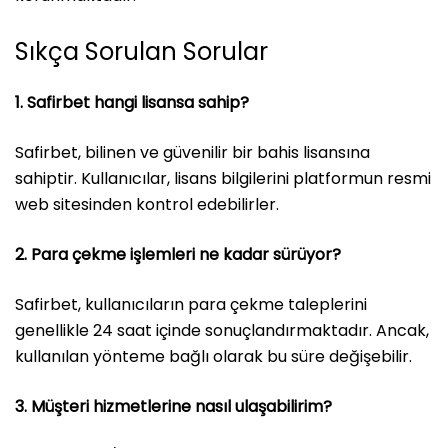
Sıkça Sorulan Sorular
1. Safirbet hangi lisansa sahip?
Safirbet, bilinen ve güvenilir bir bahis lisansına
sahiptir. Kullanıcılar, lisans bilgilerini platformun resmi
web sitesinden kontrol edebilirler.
2. Para çekme işlemleri ne kadar sürüyor?
Safirbet, kullanıcıların para çekme taleplerini
genellikle 24 saat içinde sonuçlandırmaktadır. Ancak,
kullanılan yönteme bağlı olarak bu süre değişebilir.
3. Müşteri hizmetlerine nasıl ulaşabilirim?