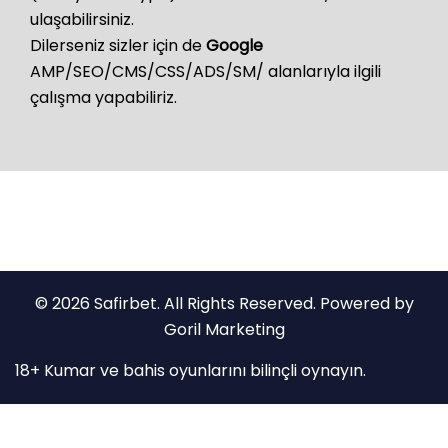
ulaşabilirsiniz.
Dilerseniz sizler için de
Google
AMP/SEO/CMS/CSS/ADS/SM/ alanlarıyla ilgili
çalışma yapabiliriz.
© 2026 Safirbet. All Rights Reserved. Powered by
Goril Marketing
18+ Kumar ve bahis oyunlarını bilinçli oynayın.