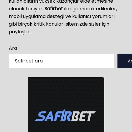
kullanıcıların yüksek kazançlar elde etmesine
olanak tanıyor.
Safirbet
ile ilgili merak edilenler,
mobil uygulama desteği ve kullanıcı yorumları
gibi birçok kritik konuları sitemizde sizler için
paylaştık.
Ara
A