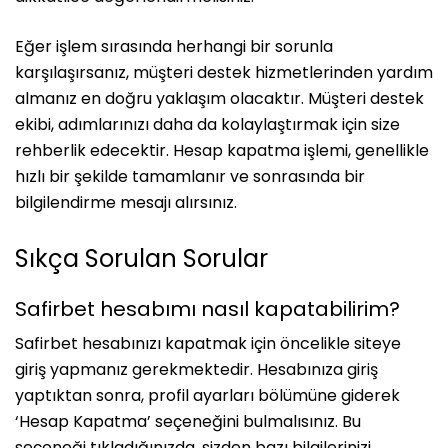
Eğer işlem sırasında herhangi bir sorunla
karşılaşırsanız, müşteri destek hizmetlerinden yardım
almanız en doğru yaklaşım olacaktır. Müşteri destek
ekibi, adımlarınızı daha da kolaylaştırmak için size
rehberlik edecektir. Hesap kapatma işlemi, genellikle
hızlı bir şekilde tamamlanır ve sonrasında bir
bilgilendirme mesajı alırsınız.
Sıkça Sorulan Sorular
Safirbet hesabımı nasıl kapatabilirim?
Safirbet hesabınızı kapatmak için öncelikle siteye
giriş yapmanız gerekmektedir. Hesabınıza giriş
yaptıktan sonra, profil ayarları bölümüne giderek
‘Hesap Kapatma’ seçeneğini bulmalısınız. Bu
seçeneği tıkladığınızda, sizden bazı bilgilerinizi