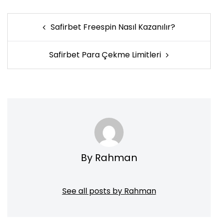
Post
Safirbet Freespin Nasıl Kazanılır?
navigation
Safirbet Para Çekme Limitleri
By Rahman
See all posts by Rahman