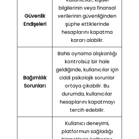
bilgilerinin veya finansal
Güvenlik
verilerinin güvenliğinden
Endişeleri
şüphe ettiklerinde
hesaplarını kapatma
kararı alabilir.
Bahis oynama alışkanlığı
kontrolsüz bir hale
geldiğinde, kullanıcılar için
Bağımlılık
ciddi psikolojik sorunlar
Sorunları
ortaya çıkabilir. Bu
durumda, kullanıcılar
hesaplarını kapatmayı
tercih edebilir.
Kullanıcı deneyimi,
platformun sağladığı