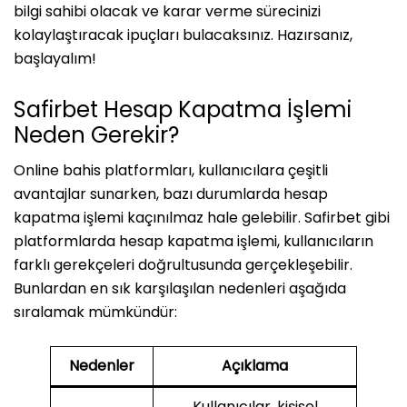
bilgi sahibi olacak ve karar verme sürecinizi
kolaylaştıracak ipuçları bulacaksınız. Hazırsanız,
başlayalım!
Safirbet Hesap Kapatma İşlemi
Neden Gerekir?
Online bahis platformları, kullanıcılara çeşitli
avantajlar sunarken, bazı durumlarda hesap
kapatma işlemi kaçınılmaz hale gelebilir. Safirbet gibi
platformlarda hesap kapatma işlemi, kullanıcıların
farklı gerekçeleri doğrultusunda gerçekleşebilir.
Bunlardan en sık karşılaşılan nedenleri aşağıda
sıralamak mümkündür:
Nedenler
Açıklama
Kullanıcılar, kişisel