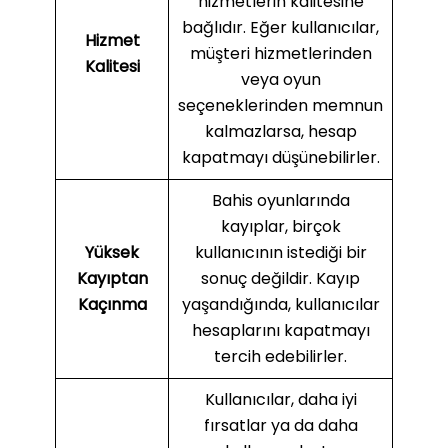
hizmetlerin kalitesine
bağlıdır. Eğer kullanıcılar,
Hizmet
müşteri hizmetlerinden
Kalitesi
veya oyun
seçeneklerinden memnun
kalmazlarsa, hesap
kapatmayı düşünebilirler.
Bahis oyunlarında
kayıplar, birçok
Yüksek
kullanıcının istediği bir
Kayıptan
sonuç değildir. Kayıp
Kaçınma
yaşandığında, kullanıcılar
hesaplarını kapatmayı
tercih edebilirler.
Kullanıcılar, daha iyi
fırsatlar ya da daha