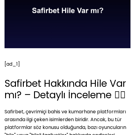
[ad_1]
Safirbet Hakkında Hile Var
mı? – Detaylı İnceleme 🕵️‍♂️
Safirbet, çevrimiçi bahis ve kumarhane platformları
arasında ilgi çeken isimlerden biridir. Ancak, bu tür
platformlar söz konusu olduğunda, bazı oyuncuların