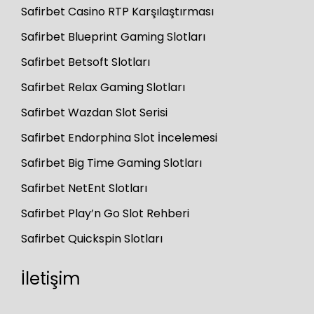
Safirbet Casino RTP Karşılaştırması
Safirbet Blueprint Gaming Slotları
Safirbet Betsoft Slotları
Safirbet Relax Gaming Slotları
Safirbet Wazdan Slot Serisi
Safirbet Endorphina Slot İncelemesi
Safirbet Big Time Gaming Slotları
Safirbet NetEnt Slotları
Safirbet Play’n Go Slot Rehberi
Safirbet Quickspin Slotları
İletişim