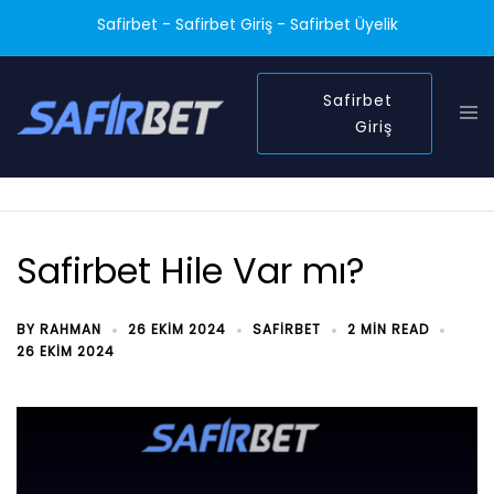
Skip
Safirbet - Safirbet Giriş - Safirbet Üyelik
to
content
Safirbet
Tog
me
Giriş
Safirbet Hile Var mı?
BY
RAHMAN
26 EKIM 2024
SAFIRBET
2 MIN READ
26 EKIM 2024