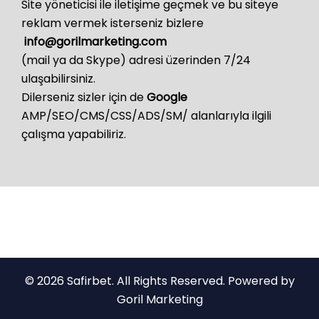
Site yöneticisi ile iletişime geçmek ve bu siteye
reklam vermek isterseniz bizlere
info@gorilmarketing.com
(mail ya da Skype) adresi üzerinden 7/24
ulaşabilirsiniz.
Dilerseniz sizler için de
Google
AMP/SEO/CMS/CSS/ADS/SM/ alanlarıyla ilgili
çalışma yapabiliriz.
© 2026 Safirbet. All Rights Reserved. Powered by
Goril Marketing