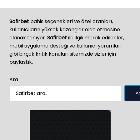
Safirbet
bahis seçenekleri ve özel oranları,
kullanıcıların yüksek kazançlar elde etmesine
olanak tanıyor.
Safirbet
ile ilgili merak edilenler,
mobil uygulama desteği ve kullanıcı yorumları
gibi birçok kritik konuları sitemizde sizler için
paylaştık.
Ara
A