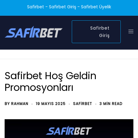
Skip
Safirbet - Safirbet Giriş - Safirbet Üyelik
to
content
Safirbet
Tog
me
Giriş
Safirbet Hoş Geldin
Promosyonları
BY
RAHMAN
19 MAYIS 2025
SAFIRBET
3 MIN READ