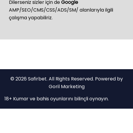
Dilerseniz sizler için de
Google
AMP/SEO/CMS/CSS/ADS/SM/ alanlarıyla ilgili
çalışma yapabiliriz.
© 2026 Safirbet. All Rights Reserved. Powered by
Goril Marketing
18+ Kumar ve bahis oyunlarını bilinçli oynayın.