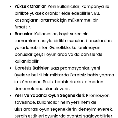
Yüksek Oranlar
: Yeni kullanıcılar, kampanya ile
birlikte yüksek oranlar elde edebilirler. Bu,
kazançlarını artırmak için mükemmel bir
fırsattır.
Bonuslar
: Kullanıcılar, kayıt sürecinin
tamamlanmasıyla birlikte sunulan bonuslardan
yararlanabilirler. Genellikle, kullanılmayan
bonuslar çeşitli oyunlarda ya da bahislerde
kullanılabilir.
Ücretsiz Bahisler
: Bazı promosyonlar, yeni
üyelere belirli bir miktarda ücretsiz bahis yapma
imkânı sunar. Bu, ilk bahislerini risk almadan
denemelerine olanak verir.
Yerli ve Yabancı Oyun Seçenekleri
: Promosyon
sayesinde, kullanıcılar hem yerli hem de
uluslararası oyun seçeneklerini deneyimleyerek,
tercih ettikleri oyunlarda avantaj sağlayabilirler.