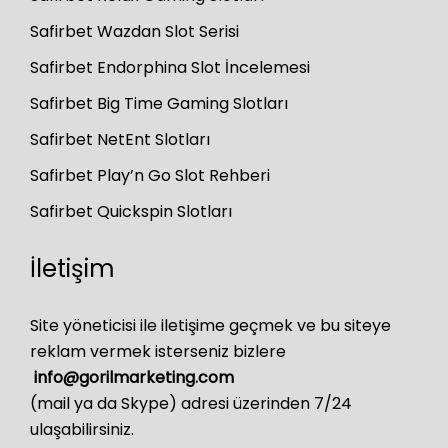
Safirbet Wazdan Slot Serisi
Safirbet Endorphina Slot İncelemesi
Safirbet Big Time Gaming Slotları
Safirbet NetEnt Slotları
Safirbet Play’n Go Slot Rehberi
Safirbet Quickspin Slotları
İletişim
Site yöneticisi ile iletişime geçmek ve bu siteye
reklam vermek isterseniz bizlere
info@gorilmarketing.com
(mail ya da Skype) adresi üzerinden 7/24
ulaşabilirsiniz.