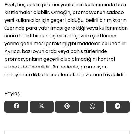
Evet, hoş geldin promosyonlarının kullanımında bazı
kısıtlamalar olabilir. Örneğin, promosyonun sadece
yeni kullanıcılar için geçerli olduğu, belirli bir miktarın
üzerinde para yatırılması gerektiği veya kullanımdan
sonra belirli bir süre içerisinde çevrim şartlarının
yerine getirilmesi gerektiği gibi maddeler bulunabilir.
Ayrıca, bazı oyunlarda veya bahis türlerinde
promosyonların geçerli olup olmadığını kontrol
etmek de önemlidir. Bu nedenle, promosyon
detaylarını dikkatle incelemek her zaman faydalıdır.
Paylaş