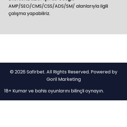
AMP/SEO/CMS/CSS/ADS/SM/ alanlarıyla ilgili
çalışma yapabiliriz.
© 2026 Safirbet. All Rights Reserved. Powered by
Goril Marketing
18+ Kumar ve bahis oyunlarını bilinçli oynayın.