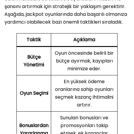
şansını artırmak için stratejik bir yaklaşım gerektirir.
Aşağıda, jackpot oyunlarında daha başarılı olmanıza
yardımcı olabilecek bazı önemli taktikleri sıraladık.
Taktik
Açıklama
Oyun öncesinde belirli bir
Bütçe
bütçe ayırmak, kayıpları
Yönetimi
minimize eder.
En yüksek ödeme
oranlarına sahip oyunları
Oyun Seçimi
seçmek kazanç ihtimalini
artırır.
Sunulan bonusları ve
Bonuslardan
promosyonları takip
Yararlanma
etmek, ek kazançlar