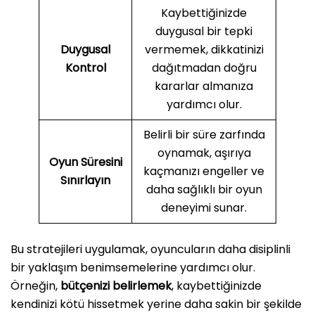
Kaybettiğinizde
duygusal bir tepki
Duygusal
vermemek, dikkatinizi
Kontrol
dağıtmadan doğru
kararlar almanıza
yardımcı olur.
Belirli bir süre zarfında
oynamak, aşırıya
Oyun Süresini
kaçmanızı engeller ve
Sınırlayın
daha sağlıklı bir oyun
deneyimi sunar.
Bu stratejileri uygulamak, oyuncuların daha disiplinli
bir yaklaşım benimsemelerine yardımcı olur.
Örneğin,
bütçenizi belirlemek
, kaybettiğinizde
kendinizi kötü hissetmek yerine daha sakin bir şekilde