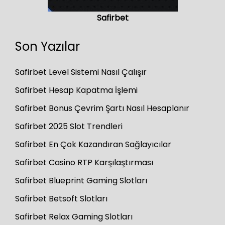
Safirbet
Son Yazılar
Safirbet Level Sistemi Nasıl Çalışır
Safirbet Hesap Kapatma İşlemi
Safirbet Bonus Çevrim Şartı Nasıl Hesaplanır
Safirbet 2025 Slot Trendleri
Safirbet En Çok Kazandıran Sağlayıcılar
Safirbet Casino RTP Karşılaştırması
Safirbet Blueprint Gaming Slotları
Safirbet Betsoft Slotları
Safirbet Relax Gaming Slotları