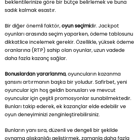
beklentilerinize göre bir bütçe belirlemek ve buna
sadık kalmak esastır.
Bir diğer önemli faktör,
oyun seçimi
dir. Jackpot
oyunları arasında seçim yaparken, ödeme tablosunu
dikkatlice incelemek gerekir. Özellikle, yüksek ödeme
oranlarına (RTP) sahip olan oyunlar, uzun vadede
daha fazla kazanç sağlar.
Bonuslardan yararlanma
, oyuncuların kazanma
şansını artırmanın başka bir yoludur. Safirbet, yeni
oyuncular için hoş geldin bonusları ve mevcut
oyuncular için çeşitli promosyonlar sunabilmektedir.
Bunları takip ederek, ek kazançlar elde edebilir ve
oyun deneyiminizi zenginleştirebilirsiniz.
Bunların yanı sıra, düzenli ve dengeli bir şekilde
oynama alışkanlığı geliştirmek, zamanla daha fazla