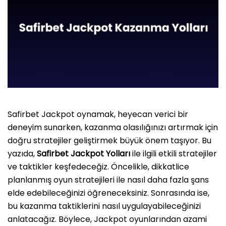
Safirbet Jackpot oynamak, heyecan verici bir
deneyim sunarken, kazanma olasılığınızı artırmak için
doğru stratejiler geliştirmek büyük önem taşıyor. Bu
yazıda,
Safirbet Jackpot Yolları
ile ilgili etkili stratejiler
ve taktikler keşfedeceğiz. Öncelikle, dikkatlice
planlanmış oyun stratejileri ile nasıl daha fazla şans
elde edebileceğinizi öğreneceksiniz. Sonrasında ise,
bu kazanma taktiklerini nasıl uygulayabileceğinizi
anlatacağız. Böylece, Jackpot oyunlarından azami