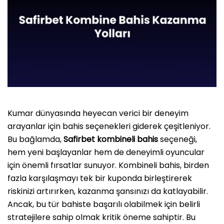
Kumar dünyasında heyecan verici bir deneyim
arayanlar için bahis seçenekleri giderek çeşitleniyor.
Bu bağlamda,
Safirbet kombineli bahis
seçeneği,
hem yeni başlayanlar hem de deneyimli oyuncular
için önemli fırsatlar sunuyor. Kombineli bahis, birden
fazla karşılaşmayı tek bir kuponda birleştirerek
riskinizi artırırken, kazanma şansınızı da katlayabilir.
Ancak, bu tür bahiste başarılı olabilmek için belirli
stratejilere sahip olmak kritik öneme sahiptir. Bu