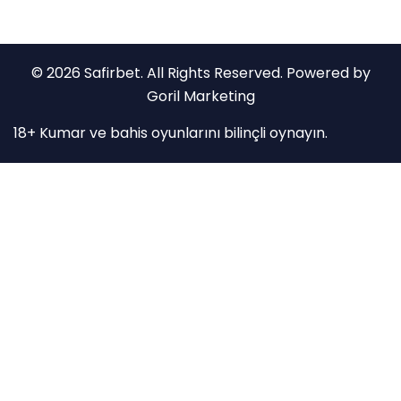
© 2026 Safirbet. All Rights Reserved. Powered by
Goril Marketing
18+ Kumar ve bahis oyunlarını bilinçli oynayın.