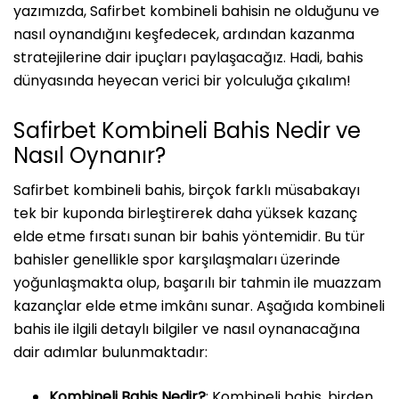
yazımızda, Safirbet kombineli bahisin ne olduğunu ve
nasıl oynandığını keşfedecek, ardından kazanma
stratejilerine dair ipuçları paylaşacağız. Hadi, bahis
dünyasında heyecan verici bir yolculuğa çıkalım!
Safirbet Kombineli Bahis Nedir ve
Nasıl Oynanır?
Safirbet
kombineli bahis, birçok farklı müsabakayı
tek bir kuponda birleştirerek daha yüksek kazanç
elde etme fırsatı sunan bir bahis yöntemidir. Bu tür
bahisler genellikle spor karşılaşmaları üzerinde
yoğunlaşmakta olup, başarılı bir tahmin ile muazzam
kazançlar elde etme imkânı sunar. Aşağıda kombineli
bahis ile ilgili detaylı bilgiler ve nasıl oynanacağına
dair adımlar bulunmaktadır:
Kombineli Bahis Nedir?
: Kombineli bahis, birden