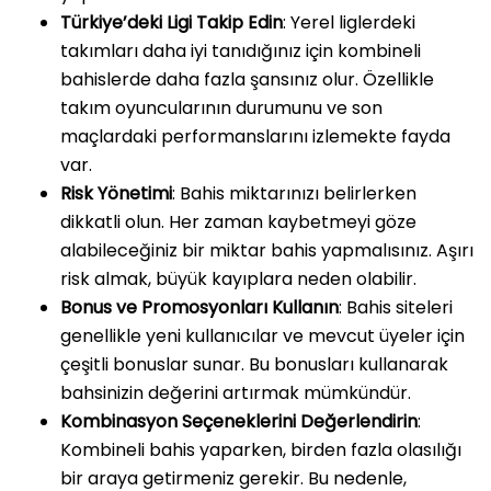
Türkiye’deki Ligi Takip Edin
: Yerel liglerdeki
takımları daha iyi tanıdığınız için kombineli
bahislerde daha fazla şansınız olur. Özellikle
takım oyuncularının durumunu ve son
maçlardaki performanslarını izlemekte fayda
var.
Risk Yönetimi
: Bahis miktarınızı belirlerken
dikkatli olun. Her zaman kaybetmeyi göze
alabileceğiniz bir miktar bahis yapmalısınız. Aşırı
risk almak, büyük kayıplara neden olabilir.
Bonus ve Promosyonları Kullanın
: Bahis siteleri
genellikle yeni kullanıcılar ve mevcut üyeler için
çeşitli bonuslar sunar. Bu bonusları kullanarak
bahsinizin değerini artırmak mümkündür.
Kombinasyon Seçeneklerini Değerlendirin
:
Kombineli bahis yaparken, birden fazla olasılığı
bir araya getirmeniz gerekir. Bu nedenle,