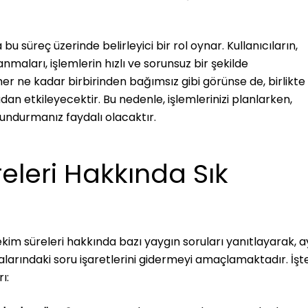
 bu süreç üzerinde belirleyici bir rol oynar. Kullanıcıların,
lanmaları, işlemlerin hızlı ve sorunsuz bir şekilde
er ne kadar birbirinden bağımsız gibi görünse de, birlikte
n etkileyecektir. Bu nedenle, işlemlerinizi planlarken,
undurmanız faydalı olacaktır.
eleri Hakkında Sık
 çekim süreleri hakkında bazı yaygın soruları yanıtlayarak, a
afalarındaki soru işaretlerini gidermeyi amaçlamaktadır. İşt
ı: