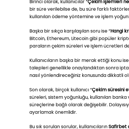
Birinci olarak, kullanıcılar “
Çekim işlemleri ne
bir süre verilebilse de, bu süre farklı faktör
kullanılan ödeme yöntemine ve işlem yoğunluğ
Başka bir sıkça karşılaşılan soru ise “
Hangi kr
Bitcoin, Ethereum, Litecoin gibi popüler krip
paraların çekim süreleri ve işlem ücretleri de 
Kullanıcıların başka bir merak ettiği konu ise
talepleri genellikle onaylandıktan sonra ipt
nasıl yönlendireceğiniz konusunda dikkatli o
Son olarak, birçok kullanıcı “
Çekim süresini e
süreleri, sistem yoğunluğu, kullanılan banka
süreçlerine bağlı olarak değişebilir. Dolayısı
ayarlamak önemlidir.
Bu sık sorulan sorular, kullanıcıların
Safirbet 