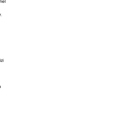
nel
r.
zi
a