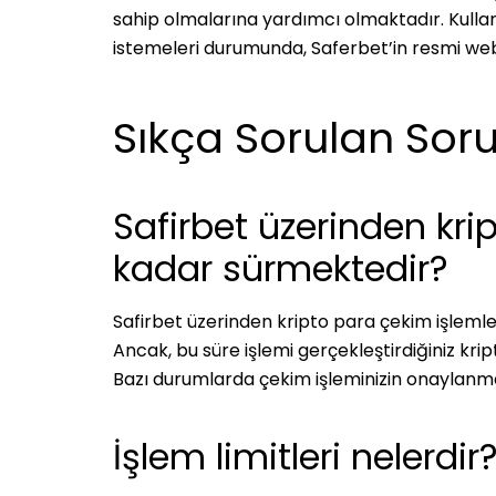
sahip olmalarına yardımcı olmaktadır. Kullan
istemeleri durumunda, Saferbet’in resmi we
Sıkça Sorulan Soru
Safirbet üzerinden kri
kadar sürmektedir?
Safirbet üzerinden kripto para çekim işlemler
Ancak, bu süre işlemi gerçekleştirdiğiniz kri
Bazı durumlarda çekim işleminizin onaylanma
İşlem limitleri nelerdir