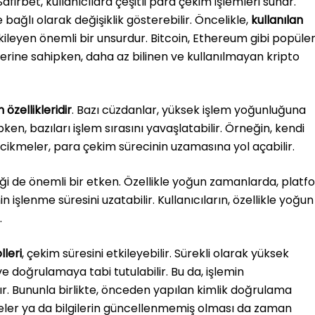
firbet, kullanıcılara çeşitli para çekim işlemleri sunar.
 bağlı olarak değişiklik gösterebilir. Öncelikle,
kullanılan
kileyen önemli bir unsurdur. Bitcoin, Ethereum gibi popüle
relerine sahipken, daha az bilinen ve kullanılmayan kripto
 özellikleridir
. Bazı cüzdanlar, yüksek işlem yoğunluğuna
n, bazıları işlem sırasını yavaşlatabilir. Örneğin, kendi
ikmeler, para çekim sürecinin uzamasına yol açabilir.
ği de önemli bir etken. Özellikle yoğun zamanlarda, platf
işlenme süresini uzatabilir. Kullanıcıların, özellikle yoğun
.
lleri
, çekim süresini etkileyebilir. Sürekli olarak yüksek
ve doğrulamaya tabi tutulabilir. Bu da, işlemin
. Bununla birlikte, önceden yapılan kimlik doğrulama
elgeler ya da bilgilerin güncellenmemiş olması da zaman