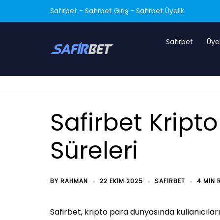
Skip
Safirbet - Safirbet Giriş - Safirbet Üyelik
to
content
Safirbet
Üyel
Safirbet Kript
Süreleri
BY
RAHMAN
22 EKIM 2025
SAFIRBET
4 MIN 
Safirbet, kripto para dünyasında kullanıcıla