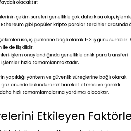
faydalı olacaktır:
mlerinin çekim süreleri genellikle çok daha kısa olup, işleml
n, Ethereum gibi popüler kripto paralar tercihler arasında 
ekimleri ise, iş günlerine bağlı olarak 1-3 iş günü sürebilir. 
e de ilişkilidir.
eri, işlem onaylandığında genellikle anlık para transferi
n işlemler hızla tamamlanmaktadır.
erin yapıldığı yöntem ve güvenlik süreçlerine bağlı olarak
eleri göz önünde bulundurarak hareket etmesi ve gerekli
i daha hızlı tamamlamalarına yardımcı olacaktır.
lerini Etkileyen Faktörle