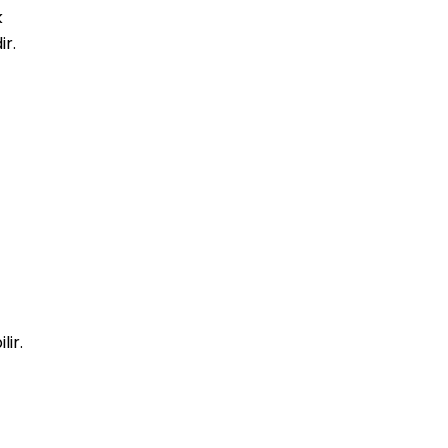
k
r.
ir.