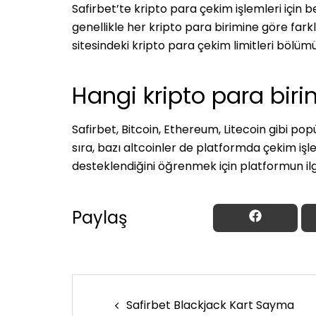
Safirbet’te kripto para çekim işlemleri için b
genellikle her kripto para birimine göre farkl
sitesindeki kripto para çekim limitleri bölümü
Hangi kripto para birim
Safirbet, Bitcoin, Ethereum, Litecoin gibi po
sıra, bazı altcoinler de platformda çekim işlem
desteklendiğini öğrenmek için platformun ilgil
Paylaş
Post
Safirbet Blackjack Kart Sayma