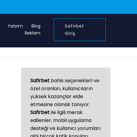
Yatırım
Blog
Safirbet
Reklam
Giriş
Safirbet
bahis seçenekleri ve
özel oranları, kullanıcıların
yüksek kazançlar elde
etmesine olanak tanıyor.
Safirbet
ile ilgili merak
edilenler, mobil uygulama
desteği ve kullanıcı yorumları
gibi birçok kritik konuları