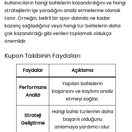
kullanıcıların hangi bahislerin kazandırdığını ve hangi
stratejilerin işe yaradığını analiz etmelerine olanak
tanır. Örneğin, belirli bir spor dalında ne kadar
kazanç sağladığınız veya hangi tür bahislerin daha
çok kazandırdığı gibi verileri toplamak oldukça
önemlidir.
Kupon Takibinin Faydaları
Faydalar
Açıklama
Yapılan bahislerin
Performans
başarısını ve kaybını analiz
Analizi
etmeyi sağlar.
Hangi bahis türlerinin daha
Strateji
başarılı olduğunu
Geliştirme
anlamaya yardımcı olur.