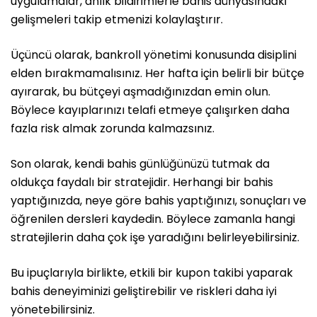
uygulamalar, anlık bildirimlerle bahis dünyasındaki
gelişmeleri takip etmenizi kolaylaştırır.
Üçüncü olarak, bankroll yönetimi konusunda disiplini
elden bırakmamalısınız. Her hafta için belirli bir bütçe
ayırarak, bu bütçeyi aşmadığınızdan emin olun.
Böylece kayıplarınızı telafi etmeye çalışırken daha
fazla risk almak zorunda kalmazsınız.
Son olarak, kendi bahis günlüğünüzü tutmak da
oldukça faydalı bir stratejidir. Herhangi bir bahis
yaptığınızda, neye göre bahis yaptığınızı, sonuçları ve
öğrenilen dersleri kaydedin. Böylece zamanla hangi
stratejilerin daha çok işe yaradığını belirleyebilirsiniz.
Bu ipuçlarıyla birlikte, etkili bir kupon takibi yaparak
bahis deneyiminizi geliştirebilir ve riskleri daha iyi
yönetebilirsiniz.