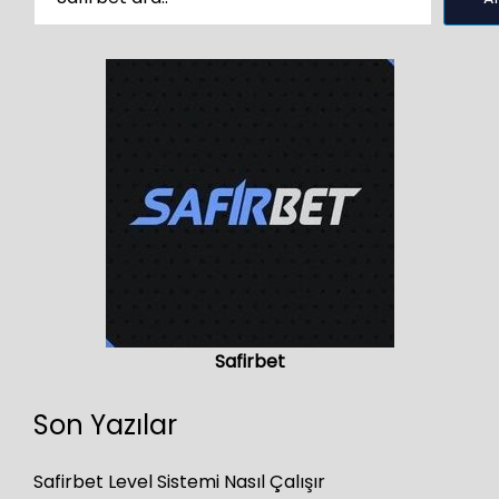
Safirbet
Son Yazılar
Safirbet Level Sistemi Nasıl Çalışır