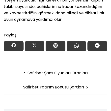
isteyen oyuncular için de etkili bir yöntemdir. Kupon
takibi sayesinde, bahislerin ne kadar kazandırdığını
ve kaybettirdiğini görmek, daha bilinçli ve dikkatli bir
oyun oynamaya yardımcı olur.
Paylaş
Post
Safirbet Şans Oyunları Oranları
navigation
Safirbet Yatırım Bonusu Şartları