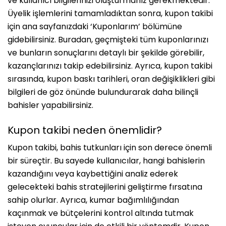
ve kullanıcı bilgilerinizi oluşturmanız gerekmektedir.
Üyelik işlemlerini tamamladıktan sonra, kupon takibi
için ana sayfanızdaki ‘Kuponlarım’ bölümüne
gidebilirsiniz. Buradan, geçmişteki tüm kuponlarınızı
ve bunların sonuçlarını detaylı bir şekilde görebilir,
kazançlarınızı takip edebilirsiniz. Ayrıca, kupon takibi
sırasında, kupon baskı tarihleri, oran değişiklikleri gibi
bilgileri de göz önünde bulundurarak daha bilinçli
bahisler yapabilirsiniz.
Kupon takibi neden önemlidir?
Kupon takibi, bahis tutkunları için son derece önemli
bir süreçtir. Bu sayede kullanıcılar, hangi bahislerin
kazandığını veya kaybettiğini analiz ederek
gelecekteki bahis stratejilerini geliştirme fırsatına
sahip olurlar. Ayrıca, kumar bağımlılığından
kaçınmak ve bütçelerini kontrol altında tutmak