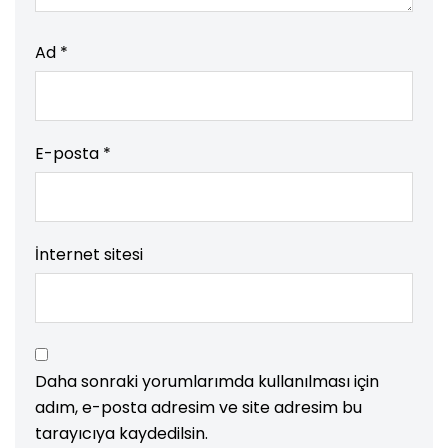
Ad
*
E-posta
*
İnternet sitesi
Daha sonraki yorumlarımda kullanılması için
adım, e-posta adresim ve site adresim bu
tarayıcıya kaydedilsin.