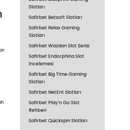
Slotları
n
Safirbet Betsoft Slotları
Safirbet Relax Gaming
Slotları
Safirbet Wazdan Slot Serisi
bir
Safirbet Endorphina Slot
İncelemesi
a
Safirbet Big Time Gaming
Slotları
Safirbet NetEnt Slotları
ih
Safirbet Play’n Go Slot
Rehberi
Safirbet Quickspin Slotları