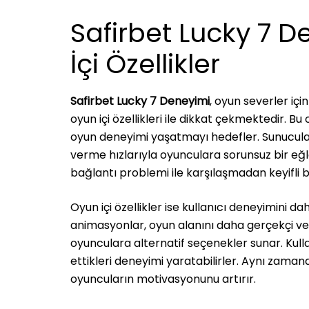
Safirbet Lucky 7 
İçi Özellikler
Safirbet Lucky 7 Deneyimi
, oyun severler içi
oyun içi özellikleri ile dikkat çekmektedir. B
oyun deneyimi yaşatmayı hedefler. Sunucular
verme hızlarıyla oyunculara sorunsuz bir eğl
bağlantı problemi ile karşılaşmadan keyifli b
Oyun içi özellikler ise kullanıcı deneyimini da
animasyonlar, oyun alanını daha gerçekçi ve ç
oyunculara alternatif seçenekler sunar. Kulla
ettikleri deneyimi yaratabilirler. Aynı zama
oyuncuların motivasyonunu artırır.