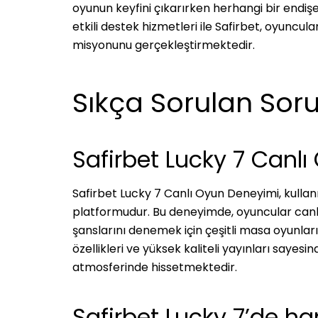
oyunun keyfini çıkarırken herhangi bir endi
etkili destek hizmetleri ile Safirbet, oyuncu
misyonunu gerçekleştirmektedir.
Sıkça Sorulan Soru
Safirbet Lucky 7 Canl
Safirbet Lucky 7 Canlı Oyun Deneyimi, kullanı
platformudur. Bu deneyimde, oyuncular canlı 
şanslarını denemek için çeşitli masa oyunları 
özellikleri ve yüksek kaliteli yayınları sayes
atmosferinde hissetmektedir.
Safirbet Lucky 7’de ha