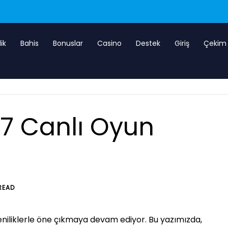
ik
Bahis
Bonuslar
Casino
Destek
Giriş
Çekim
 7 Canlı Oyun
READ
eniliklerle öne çıkmaya devam ediyor. Bu yazımızda,