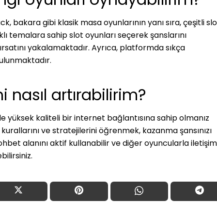
k, bakara gibi klasik masa oyunlarının yanı sıra, çeşitli slo
lı temalara sahip slot oyunları seçerek şanslarını
satını yakalamaktadır. Ayrıca, platformda sıkça
bulunmaktadır.
nasıl artırabilirim?
le yüksek kaliteli bir internet bağlantısına sahip olmanız
kurallarını ve stratejilerini öğrenmek, kazanma şansınızı
hbet alanını aktif kullanabilir ve diğer oyuncularla iletişim
lirsiniz.