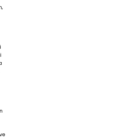
n,
i
i
a
.
an
 ve