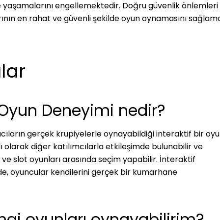
şe yaşamalarını engellemektedir. Doğru güvenlik önlemleri
larının en rahat ve güvenli şekilde oyun oynamasını sağlam
lar
ı Oyun Deneyimi nedir?
cıların gerçek krupiyelerle oynayabildiği interaktif bir oy
olarak diğer katılımcılarla etkileşimde bulunabilir ve
ve slot oyunları arasında seçim yapabilir. İnteraktif
inde, oyuncular kendilerini gerçek bir kumarhane
ngi oyunları oynayabilirim?