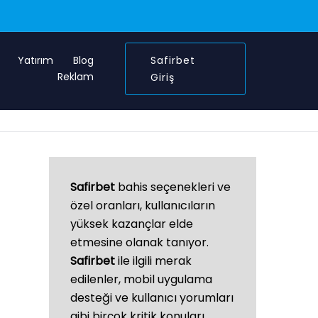
Yatırım
Blog
Safirbet
Reklam
Giriş
Safirbet
bahis seçenekleri ve
özel oranları, kullanıcıların
yüksek kazançlar elde
etmesine olanak tanıyor.
Safirbet
ile ilgili merak
edilenler, mobil uygulama
desteği ve kullanıcı yorumları
gibi birçok kritik konuları