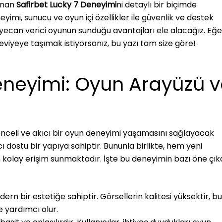
sunan
Safirbet Lucky 7 Deneyimi
ni detaylı bir biçimde
yimi, sunucu ve oyun içi özellikler ile güvenlik ve destek
heyecan verici oyunun sunduğu avantajları ele alacağız. Eğe
eviyeye taşımak istiyorsanız, bu yazı tam size göre!
Deneyimi: Oyun Arayüzü 
ğlenceli ve akıcı bir oyun deneyimi yaşamasını sağlayacak
ı dostu bir yapıya sahiptir. Bununla birlikte, hem yeni
 kolay erişim sunmaktadır. İşte bu deneyimin bazı öne çı
odern bir estetiğe sahiptir. Görsellerin kalitesi yüksektir, bu
e yardımcı olur.