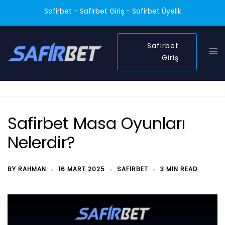
Skip
Safirbet - Safirbet Giriş - Safirbet Üyelik
to
content
Safirbet
Tog
me
Giriş
Safirbet Masa Oyunları
Nelerdir?
BY
RAHMAN
16 MART 2025
SAFIRBET
3 MIN READ