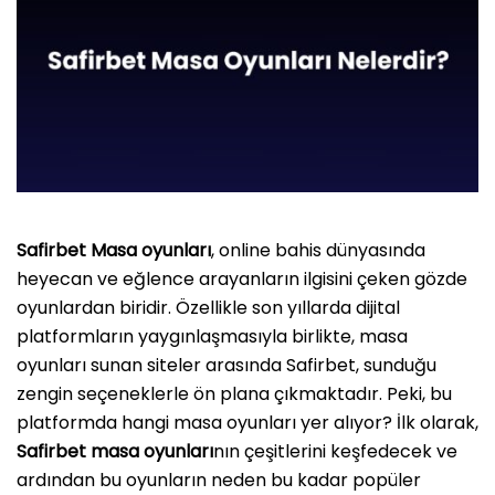
Safirbet Masa oyunları
, online bahis dünyasında
heyecan ve eğlence arayanların ilgisini çeken gözde
oyunlardan biridir. Özellikle son yıllarda dijital
platformların yaygınlaşmasıyla birlikte, masa
oyunları sunan siteler arasında Safirbet, sunduğu
zengin seçeneklerle ön plana çıkmaktadır. Peki, bu
platformda hangi masa oyunları yer alıyor? İlk olarak,
Safirbet masa oyunları
nın çeşitlerini keşfedecek ve
ardından bu oyunların neden bu kadar popüler