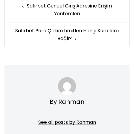
Post
Safirbet Güncel Giriş Adresine Erişim
navigation
Yöntemleri
Safirbet Para Çekim Limitleri Hangi Kurallara
Bağlı?
By Rahman
See all posts by Rahman