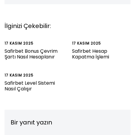
İlginizi Çekebilir:
17 KASIM 2025
17 KASIM 2025
Safirbet Bonus Çevrim
Safirbet Hesap
Şartı Nasıl Hesaplanır
Kapatma İşlemi
17 KASIM 2025
Safirbet Level Sistemi
Nasıl Çalışır
Bir yanıt yazın