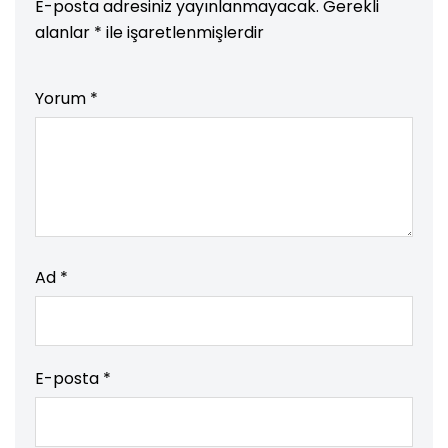
E-posta adresiniz yayınlanmayacak.
Gerekli
alanlar
*
ile işaretlenmişlerdir
Yorum
*
Ad
*
E-posta
*