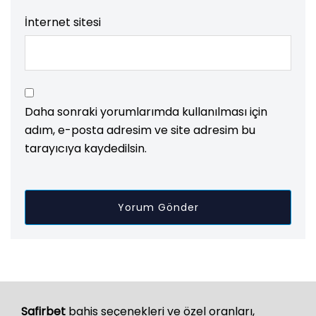
İnternet sitesi
Daha sonraki yorumlarımda kullanılması için
adım, e-posta adresim ve site adresim bu
tarayıcıya kaydedilsin.
Safirbet
bahis seçenekleri ve özel oranları,