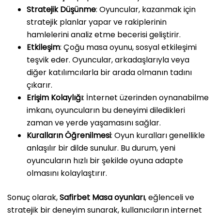
Stratejik Düşünme
: Oyuncular, kazanmak için
stratejik planlar yapar ve rakiplerinin
hamlelerini analiz etme becerisi geliştirir.
Etkileşim
: Çoğu masa oyunu, sosyal etkileşimi
teşvik eder. Oyuncular, arkadaşlarıyla veya
diğer katılımcılarla bir arada olmanın tadını
çıkarır.
Erişim Kolaylığı
: İnternet üzerinden oynanabilme
imkanı, oyuncuların bu deneyimi diledikleri
zaman ve yerde yaşamasını sağlar.
Kuralların Öğrenilmesi
: Oyun kuralları genellikle
anlaşılır bir dilde sunulur. Bu durum, yeni
oyuncuların hızlı bir şekilde oyuna adapte
olmasını kolaylaştırır.
Sonuç olarak,
Safirbet Masa oyunları
, eğlenceli ve
stratejik bir deneyim sunarak, kullanıcıların internet