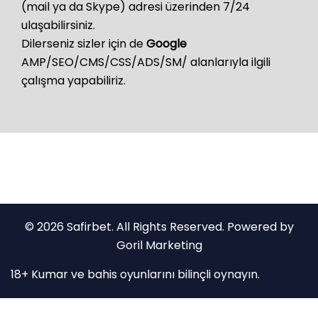
(mail ya da Skype) adresi üzerinden 7/24
ulaşabilirsiniz.
Dilerseniz sizler için de
Google
AMP/SEO/CMS/CSS/ADS/SM/ alanlarıyla ilgili
çalışma yapabiliriz.
© 2026 Safirbet. All Rights Reserved. Powered by
Goril Marketing
18+ Kumar ve bahis oyunlarını bilinçli oynayın.