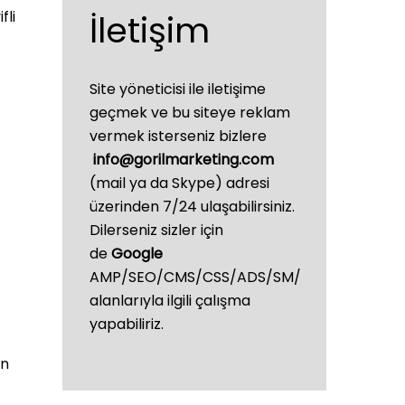
fli
İletişim
Site yöneticisi ile iletişime
geçmek ve bu siteye reklam
vermek isterseniz bizlere
info@gorilmarketing.com
(mail ya da Skype) adresi
üzerinden 7/24 ulaşabilirsiniz.
Dilerseniz sizler için
de
Google
AMP/SEO/CMS/CSS/ADS/SM/
alanlarıyla ilgili çalışma
yapabiliriz.
in