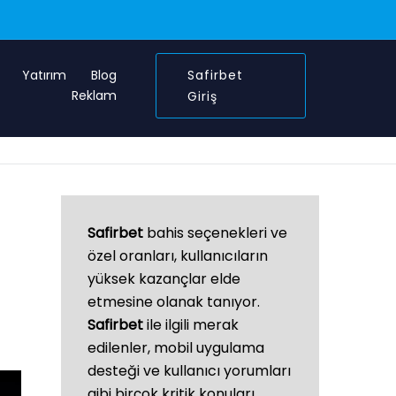
Yatırım
Blog
Safirbet
Reklam
Giriş
Safirbet
bahis seçenekleri ve
özel oranları, kullanıcıların
yüksek kazançlar elde
etmesine olanak tanıyor.
Safirbet
ile ilgili merak
edilenler, mobil uygulama
desteği ve kullanıcı yorumları
gibi birçok kritik konuları