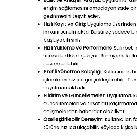
Basit ve Anlaşılır Arayüz
: Uygulama, kull
erişim sağlamasını amaçlayan sade bir t
gezinmesini teşvik eder.
Hızlı Kayıt ve Giriş
: Uygulama üzerinden
imkanı sunulmakta. Bu süreç sadece bir
başlayabilirsiniz.
Hızlı Yükleme ve Performans
: Safirbet
süresi ile dikkat çekiyor. Bu sayede kul
devam edebilir.
Profili Yönetme Kolaylığı
: Kullanıcılar,
işlemlerini hızlıca gerçekleştirebilir. T
duyulmamaktadır.
Bildirim ve Güncellemeler
: Uygulama, k
güncellemeleri ve fırsatları kaçırmamal
gelişmelerden haberdar olabiliyor.
Özelleştirilebilir Deneyim
: Kullanıcılar,
türüne hızlıca ulaşabilir. Böylece kişisel