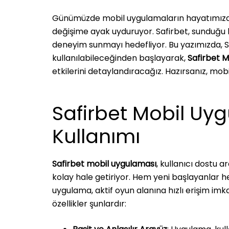
Günümüzde mobil uygulamaların hayatımızdak
değişime ayak uyduruyor. Safirbet, sunduğu k
deneyim sunmayı hedefliyor. Bu yazımızda, S
kullanılabileceğinden başlayarak,
Safirbet M
etkilerini detaylandıracağız. Hazırsanız, mob
Safirbet Mobil Uy
Kullanımı
Safirbet mobil uygulaması
, kullanıcı dostu 
kolay hale getiriyor. Hem yeni başlayanlar 
uygulama, aktif oyun alanına hızlı erişim imk
özellikler şunlardır: