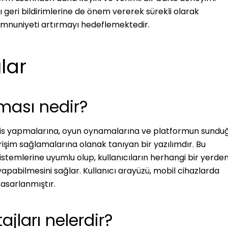
 geri bildirimlerine de önem vererek sürekli olarak
emnuniyeti artırmayı hedeflemektedir.
lar
ması nedir?
bahis yapmalarına, oyun oynamalarına ve platformun sundu
rişim sağlamalarına olanak tanıyan bir yazılımdır. Bu
stemlerine uyumlu olup, kullanıcıların herhangi bir yerde
pabilmesini sağlar. Kullanıcı arayüzü, mobil cihazlarda
tasarlanmıştır.
jları nelerdir?