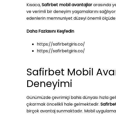
Kısaca,
Safirbet mobil avantajlar
arasında yer
ve verimli bir deneyim yaşamalarını sağlıyor.
edenlerin memnuniyet düzeyi önemli ölçüde
Daha Fazlasını Keşfedin
https://safirbetgiris.co/
https://safirbetgiris.co/
Safirbet Mobil Avan
Deneyimi
Günümüzde çevrimiçi bahis dünyası hızla gel
çıkarmak öncelikli hale gelmektedir.
Safirbe
birçok avantaj sunmaktadır. Mobil uygulama, 