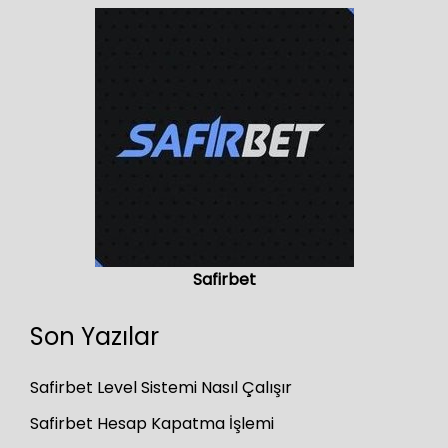
Safirbet
Son Yazılar
Safirbet Level Sistemi Nasıl Çalışır
Safirbet Hesap Kapatma İşlemi