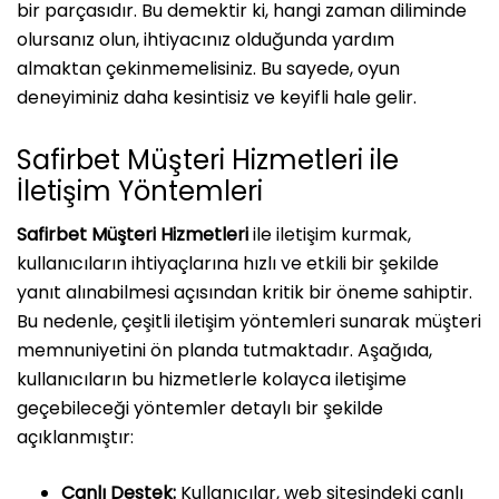
bir parçasıdır. Bu demektir ki, hangi zaman diliminde
olursanız olun, ihtiyacınız olduğunda yardım
almaktan çekinmemelisiniz. Bu sayede, oyun
deneyiminiz daha kesintisiz ve keyifli hale gelir.
Safirbet Müşteri Hizmetleri ile
İletişim Yöntemleri
Safirbet
Müşteri Hizmetleri
ile iletişim kurmak,
kullanıcıların ihtiyaçlarına hızlı ve etkili bir şekilde
yanıt alınabilmesi açısından kritik bir öneme sahiptir.
Bu nedenle, çeşitli iletişim yöntemleri sunarak müşteri
memnuniyetini ön planda tutmaktadır. Aşağıda,
kullanıcıların bu hizmetlerle kolayca iletişime
geçebileceği yöntemler detaylı bir şekilde
açıklanmıştır:
Canlı Destek:
Kullanıcılar, web sitesindeki canlı