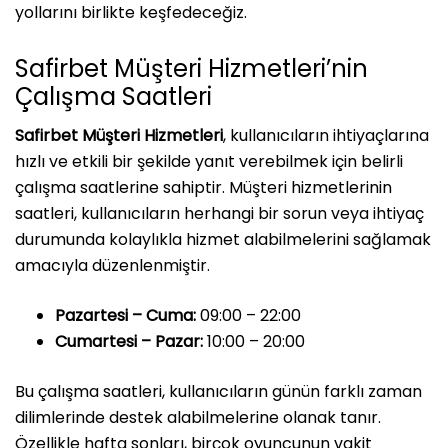
yollarını birlikte keşfedeceğiz.
Safirbet Müşteri Hizmetleri’nin
Çalışma Saatleri
Safirbet Müşteri Hizmetleri
, kullanıcıların ihtiyaçlarına
hızlı ve etkili bir şekilde yanıt verebilmek için belirli
çalışma saatlerine sahiptir. Müşteri hizmetlerinin
saatleri, kullanıcıların herhangi bir sorun veya ihtiyaç
durumunda kolaylıkla hizmet alabilmelerini sağlamak
amacıyla düzenlenmiştir.
Pazartesi – Cuma:
09:00 – 22:00
Cumartesi – Pazar:
10:00 – 20:00
Bu çalışma saatleri, kullanıcıların günün farklı zaman
dilimlerinde destek alabilmelerine olanak tanır.
Özellikle hafta sonları, birçok oyuncunun vakit