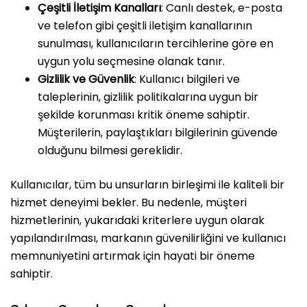
Çeşitli İletişim Kanalları
: Canlı destek, e-posta
ve telefon gibi çeşitli iletişim kanallarının
sunulması, kullanıcıların tercihlerine göre en
uygun yolu seçmesine olanak tanır.
Gizlilik ve Güvenlik
: Kullanıcı bilgileri ve
taleplerinin, gizlilik politikalarına uygun bir
şekilde korunması kritik öneme sahiptir.
Müşterilerin, paylaştıkları bilgilerinin güvende
olduğunu bilmesi gereklidir.
Kullanıcılar, tüm bu unsurların birleşimi ile kaliteli bir
hizmet deneyimi bekler. Bu nedenle, müşteri
hizmetlerinin, yukarıdaki kriterlere uygun olarak
yapılandırılması, markanın güvenilirliğini ve kullanıcı
memnuniyetini artırmak için hayati bir öneme
sahiptir.