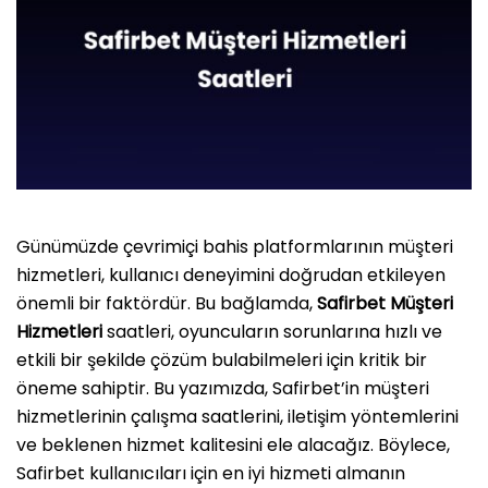
Günümüzde çevrimiçi bahis platformlarının müşteri
hizmetleri, kullanıcı deneyimini doğrudan etkileyen
önemli bir faktördür. Bu bağlamda,
Safirbet Müşteri
Hizmetleri
saatleri, oyuncuların sorunlarına hızlı ve
etkili bir şekilde çözüm bulabilmeleri için kritik bir
öneme sahiptir. Bu yazımızda, Safirbet’in müşteri
hizmetlerinin çalışma saatlerini, iletişim yöntemlerini
ve beklenen hizmet kalitesini ele alacağız. Böylece,
Safirbet kullanıcıları için en iyi hizmeti almanın