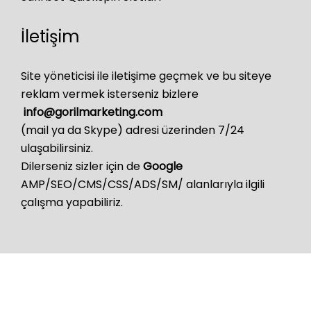
İletişim
Site yöneticisi ile iletişime geçmek ve bu siteye
reklam vermek isterseniz bizlere
info@gorilmarketing.com
(mail ya da Skype) adresi üzerinden 7/24
ulaşabilirsiniz.
Dilerseniz sizler için de
Google
AMP/SEO/CMS/CSS/ADS/SM/ alanlarıyla ilgili
çalışma yapabiliriz.