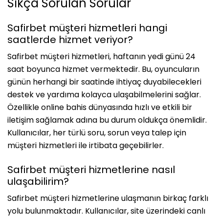
Sıkça Sorulan Sorular
Safirbet müşteri hizmetleri hangi
saatlerde hizmet veriyor?
Safirbet müşteri hizmetleri, haftanın yedi günü 24
saat boyunca hizmet vermektedir. Bu, oyuncuların
günün herhangi bir saatinde ihtiyaç duyabilecekleri
destek ve yardıma kolayca ulaşabilmelerini sağlar.
Özellikle online bahis dünyasında hızlı ve etkili bir
iletişim sağlamak adına bu durum oldukça önemlidir.
Kullanıcılar, her türlü soru, sorun veya talep için
müşteri hizmetleri ile irtibata geçebilirler.
Safirbet müşteri hizmetlerine nasıl
ulaşabilirim?
Safirbet müşteri hizmetlerine ulaşmanın birkaç farklı
yolu bulunmaktadır. Kullanıcılar, site üzerindeki canlı