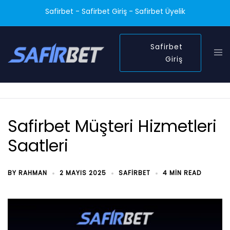
Skip
Safirbet - Safirbet Giriş - Safirbet Üyelik
to
content
Safirbet
Tog
me
Giriş
Safirbet Müşteri Hizmetleri
Saatleri
BY
RAHMAN
2 MAYIS 2025
SAFIRBET
4 MIN READ