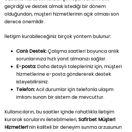
geçirdiği ve destek almak istediği bir dönem
olduğundan, müşteri hizmetlerinin açık olması son
derece önemlidir.
İletişim kurabileceğiniz birçok yöntem bulunur:
Canlı Destek:
Çalışma saatleri boyunca anlık
sorunlarınıza hızlı yanıt almanızı sağlar.
E-posta:
Daha detaylı talepleriniz için, müşteri
hizmetlerine e-posta göndererek destek
isteyebilirsiniz.
Telefon:
Acil durumlar için telefonla ulaşım
imkanı sunan bir sistem de mevcuttur.
Kullanıcıların, bu saatler içinde rahatlıkla iletişim
kurarak sorularını iletebilmeleri,
Safirbet Müşteri
Hizmetleri
‘nin kaliteli bir deneyim sunma arzusunun