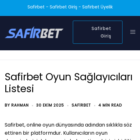
Skip
Safirbet - Safirbet Giriş - Safirbet Üyelik
to
content
Safirbet
Tog
me
Giriş
Safirbet Oyun Sağlayıcıları
Listesi
BY
RAHMAN
30 EKIM 2025
SAFIRBET
4 MIN READ
Safirbet, online oyun dünyasında adından sıklıkla söz
ettiren bir platformdur. Kullanıcıların oyun