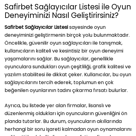
Safirbet Sağlayıcılar Listesi ile Oyun
Deneyiminizi Nasıl Geliştirirsiniz?
Safirbet
Sağlayıcılar Listesi
sayesinde oyun
deneyiminizi geliştirmenin birçok yolu bulunmaktadır.
Öncelikle, güvenilir oyun sağlayıcıları ile tanışmak,
kullanıcıların kaliteli ve kesintisiz bir oyun deneyimi
yaşamalarını sağlar. Bu sağlayıcılar, genellikle
oyunculara sundukları oyun çeşitliliği, grafik kalitesi ve
yazılım stabilitesi ile dikkat çeker. Kullanıcılar, bu oyun
sağlayıcılarını tercih ederek, toplumun en çok
beğenilen oyunlarının tadını çıkarma fırsatı bulurlar.
Ayrıca, bu listede yer alan firmalar, lisanslı ve
düzenlenmiş oldukları için oyuncuların güvenliğini ön
planda tutarlar. Bu durum, oyuncuların akıllarında
herhangi bir soru işareti kalmadan oyun oynamalarını