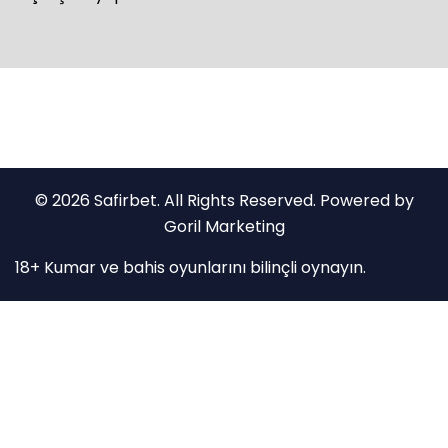
© 2026 Safirbet. All Rights Reserved. Powered by
Goril Marketing
18+ Kumar ve bahis oyunlarını bilinçli oynayın.