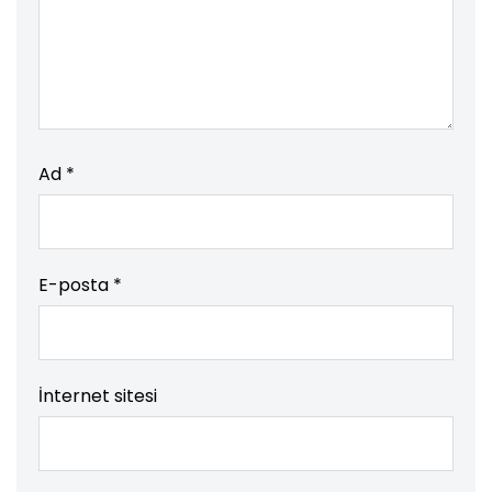
Ad
*
E-posta
*
İnternet sitesi