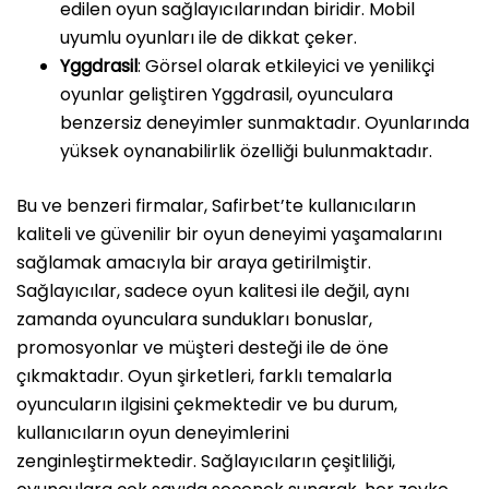
edilen oyun sağlayıcılarından biridir. Mobil
uyumlu oyunları ile de dikkat çeker.
Yggdrasil
: Görsel olarak etkileyici ve yenilikçi
oyunlar geliştiren Yggdrasil, oyunculara
benzersiz deneyimler sunmaktadır. Oyunlarında
yüksek oynanabilirlik özelliği bulunmaktadır.
Bu ve benzeri firmalar, Safirbet’te kullanıcıların
kaliteli ve güvenilir bir oyun deneyimi yaşamalarını
sağlamak amacıyla bir araya getirilmiştir.
Sağlayıcılar, sadece oyun kalitesi ile değil, aynı
zamanda oyunculara sundukları bonuslar,
promosyonlar ve müşteri desteği ile de öne
çıkmaktadır. Oyun şirketleri, farklı temalarla
oyuncuların ilgisini çekmektedir ve bu durum,
kullanıcıların oyun deneyimlerini
zenginleştirmektedir. Sağlayıcıların çeşitliliği,