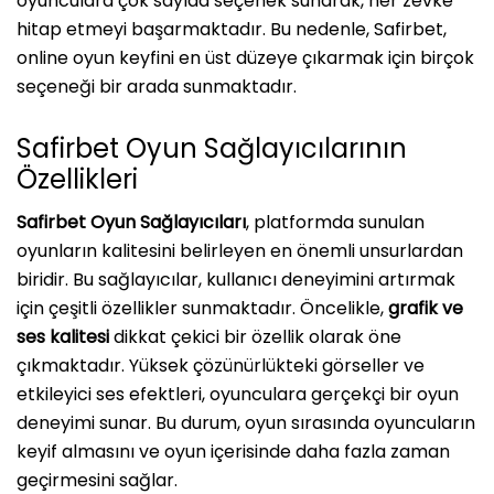
oyunculara çok sayıda seçenek sunarak, her zevke
hitap etmeyi başarmaktadır. Bu nedenle, Safirbet,
online oyun keyfini en üst düzeye çıkarmak için birçok
seçeneği bir arada sunmaktadır.
Safirbet Oyun Sağlayıcılarının
Özellikleri
Safirbet Oyun Sağlayıcıları
, platformda sunulan
oyunların kalitesini belirleyen en önemli unsurlardan
biridir. Bu sağlayıcılar, kullanıcı deneyimini artırmak
için çeşitli özellikler sunmaktadır. Öncelikle,
grafik ve
ses kalitesi
dikkat çekici bir özellik olarak öne
çıkmaktadır. Yüksek çözünürlükteki görseller ve
etkileyici ses efektleri, oyunculara gerçekçi bir oyun
deneyimi sunar. Bu durum, oyun sırasında oyuncuların
keyif almasını ve oyun içerisinde daha fazla zaman
geçirmesini sağlar.