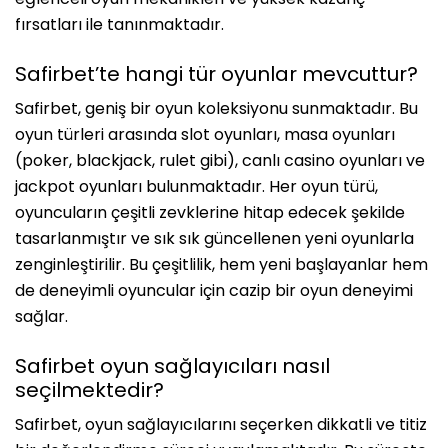
fırsatları ile tanınmaktadır.
Safirbet’te hangi tür oyunlar mevcuttur?
Safirbet, geniş bir oyun koleksiyonu sunmaktadır. Bu
oyun türleri arasında slot oyunları, masa oyunları
(poker, blackjack, rulet gibi), canlı casino oyunları ve
jackpot oyunları bulunmaktadır. Her oyun türü,
oyuncuların çeşitli zevklerine hitap edecek şekilde
tasarlanmıştır ve sık sık güncellenen yeni oyunlarla
zenginleştirilir. Bu çeşitlilik, hem yeni başlayanlar hem
de deneyimli oyuncular için cazip bir oyun deneyimi
sağlar.
Safirbet oyun sağlayıcıları nasıl
seçilmektedir?
Safirbet, oyun sağlayıcılarını seçerken dikkatli ve titiz