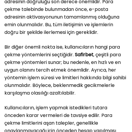
adresinin doğruluğu son derece önemlidir. Para
çekme talebinde bulunmadan önce, e-posta
adresinin aktivasyonunun tamamlanmış olduğuna
emin olunmalıdır. Bu, tüm iletişimin ve işlemlerin
doğru bir şekilde ilerlemesi için gereklidir.
Bir diğer önemli nokta ise, kullanıcıların hangi para
çekme yöntemlerini seçtiğidir.
Safirbet
, çeşitli para
çekme yöntemleri sunar; bu nedenle, en hızlı ve en
uygun olanını tercih etmek önemlidir. Ayrıca, her
yöntemin işlem süresi ve limitleri hakkında bilgi sahibi
olunmalıdır. Böylece, beklenmedik gecikmelerle
karşılaşma olasılığı azaltılabilir.
Kullanıcıların, işlem yapmak istedikleri tutara
önceden karar vermeleri de tavsiye edilir. Para
çekme limitlerini aşan talepler, genellikle
onaylanmayacağı için önceden hesap yapılması