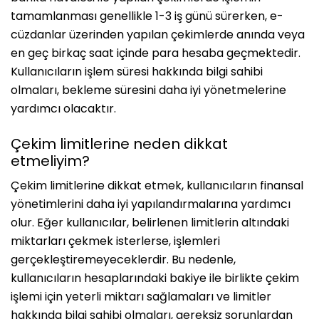
tamamlanması genellikle 1-3 iş günü sürerken, e-
cüzdanlar üzerinden yapılan çekimlerde anında veya
en geç birkaç saat içinde para hesaba geçmektedir.
Kullanıcıların işlem süresi hakkında bilgi sahibi
olmaları, bekleme süresini daha iyi yönetmelerine
yardımcı olacaktır.
Çekim limitlerine neden dikkat
etmeliyim?
Çekim limitlerine dikkat etmek, kullanıcıların finansal
yönetimlerini daha iyi yapılandırmalarına yardımcı
olur. Eğer kullanıcılar, belirlenen limitlerin altındaki
miktarları çekmek isterlerse, işlemleri
gerçekleştiremeyeceklerdir. Bu nedenle,
kullanıcıların hesaplarındaki bakiye ile birlikte çekim
işlemi için yeterli miktarı sağlamaları ve limitler
hakkında bilgi sahibi olmaları, gereksiz sorunlardan