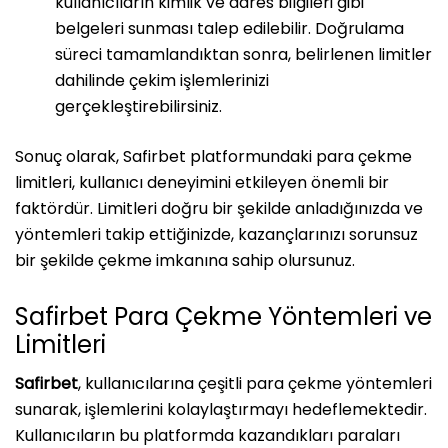
kullanıcıların kimlik ve adres bilgileri gibi
belgeleri sunması talep edilebilir. Doğrulama
süreci tamamlandıktan sonra, belirlenen limitler
dahilinde çekim işlemlerinizi
gerçekleştirebilirsiniz.
Sonuç olarak, Safirbet platformundaki para çekme
limitleri, kullanıcı deneyimini etkileyen önemli bir
faktördür. Limitleri doğru bir şekilde anladığınızda ve
yöntemleri takip ettiğinizde, kazançlarınızı sorunsuz
bir şekilde çekme imkanına sahip olursunuz.
Safirbet Para Çekme Yöntemleri ve
Limitleri
Safirbet
, kullanıcılarına çeşitli para çekme yöntemleri
sunarak, işlemlerini kolaylaştırmayı hedeflemektedir.
Kullanıcıların bu platformda kazandıkları paraları