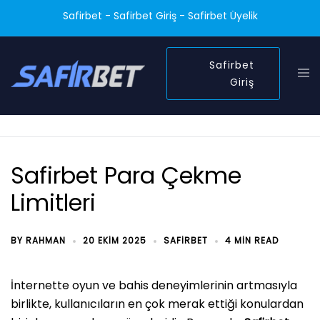
Skip
Safirbet - Safirbet Giriş - Safirbet Üyelik
to
content
Safirbet
Tog
me
Giriş
Safirbet Para Çekme
Limitleri
BY
RAHMAN
20 EKIM 2025
SAFIRBET
4 MIN READ
İnternette oyun ve bahis deneyimlerinin artmasıyla
birlikte, kullanıcıların en çok merak ettiği konulardan