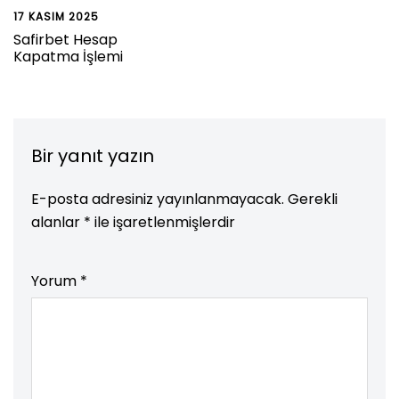
17 KASIM 2025
Safirbet Hesap
Kapatma İşlemi
Bir yanıt yazın
E-posta adresiniz yayınlanmayacak.
Gerekli
alanlar
*
ile işaretlenmişlerdir
Yorum
*