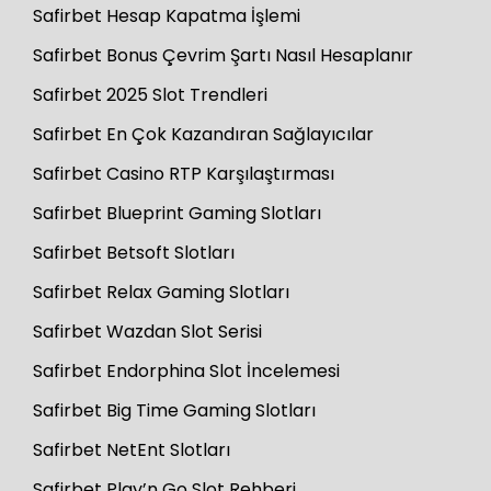
Safirbet Hesap Kapatma İşlemi
Safirbet Bonus Çevrim Şartı Nasıl Hesaplanır
Safirbet 2025 Slot Trendleri
Safirbet En Çok Kazandıran Sağlayıcılar
Safirbet Casino RTP Karşılaştırması
Safirbet Blueprint Gaming Slotları
Safirbet Betsoft Slotları
Safirbet Relax Gaming Slotları
Safirbet Wazdan Slot Serisi
Safirbet Endorphina Slot İncelemesi
Safirbet Big Time Gaming Slotları
Safirbet NetEnt Slotları
Safirbet Play’n Go Slot Rehberi