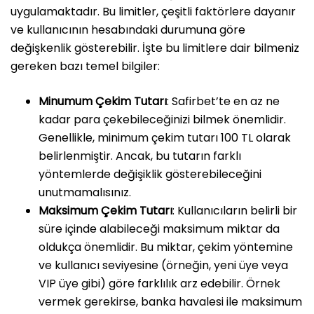
uygulamaktadır. Bu limitler, çeşitli faktörlere dayanır
ve kullanıcının hesabındaki durumuna göre
değişkenlik gösterebilir. İşte bu limitlere dair bilmeniz
gereken bazı temel bilgiler:
Minumum Çekim Tutarı
: Safirbet’te en az ne
kadar para çekebileceğinizi bilmek önemlidir.
Genellikle, minimum çekim tutarı 100 TL olarak
belirlenmiştir. Ancak, bu tutarın farklı
yöntemlerde değişiklik gösterebileceğini
unutmamalısınız.
Maksimum Çekim Tutarı
: Kullanıcıların belirli bir
süre içinde alabileceği maksimum miktar da
oldukça önemlidir. Bu miktar, çekim yöntemine
ve kullanıcı seviyesine (örneğin, yeni üye veya
VIP üye gibi) göre farklılık arz edebilir. Örnek
vermek gerekirse, banka havalesi ile maksimum