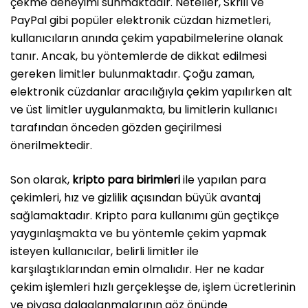
çekme deneyimi sunmaktadır. Neteller, Skrill ve
PayPal gibi popüler elektronik cüzdan hizmetleri,
kullanıcıların anında çekim yapabilmelerine olanak
tanır. Ancak, bu yöntemlerde de dikkat edilmesi
gereken limitler bulunmaktadır. Çoğu zaman,
elektronik cüzdanlar aracılığıyla çekim yapılırken alt
ve üst limitler uygulanmakta, bu limitlerin kullanıcı
tarafından önceden gözden geçirilmesi
önerilmektedir.
Son olarak,
kripto para birimleri
ile yapılan para
çekimleri, hız ve gizlilik açısından büyük avantaj
sağlamaktadır. Kripto para kullanımı gün geçtikçe
yaygınlaşmakta ve bu yöntemle çekim yapmak
isteyen kullanıcılar, belirli limitler ile
karşılaştıklarından emin olmalıdır. Her ne kadar
çekim işlemleri hızlı gerçekleşse de, işlem ücretlerinin
ve piyasa dalgalanmalarının göz önünde