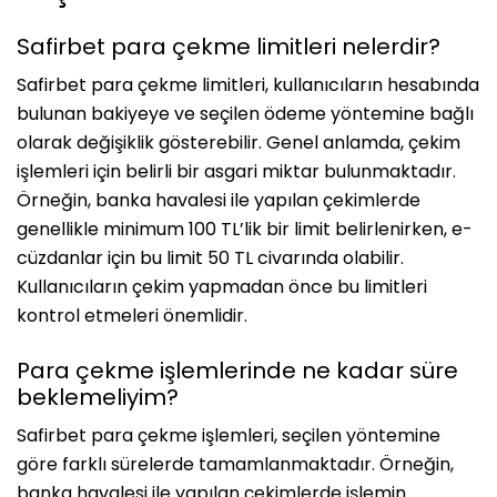
Safirbet para çekme limitleri nelerdir?
Safirbet para çekme limitleri, kullanıcıların hesabında
bulunan bakiyeye ve seçilen ödeme yöntemine bağlı
olarak değişiklik gösterebilir. Genel anlamda, çekim
işlemleri için belirli bir asgari miktar bulunmaktadır.
Örneğin, banka havalesi ile yapılan çekimlerde
genellikle minimum 100 TL’lik bir limit belirlenirken, e-
cüzdanlar için bu limit 50 TL civarında olabilir.
Kullanıcıların çekim yapmadan önce bu limitleri
kontrol etmeleri önemlidir.
Para çekme işlemlerinde ne kadar süre
beklemeliyim?
Safirbet para çekme işlemleri, seçilen yöntemine
göre farklı sürelerde tamamlanmaktadır. Örneğin,
banka havalesi ile yapılan çekimlerde işlemin