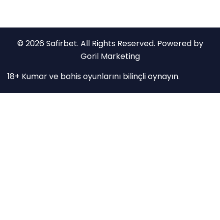
© 2026 Safirbet. All Rights Reserved. Powered by
Goril Marketing
18+ Kumar ve bahis oyunlarını bilinçli oynayın.