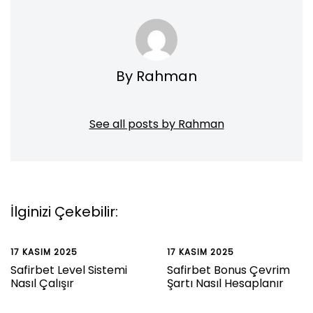
By Rahman
See all posts by Rahman
İlginizi Çekebilir:
17 KASIM 2025
17 KASIM 2025
Safirbet Level Sistemi
Safirbet Bonus Çevrim
Nasıl Çalışır
Şartı Nasıl Hesaplanır