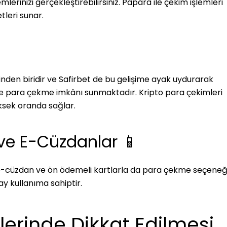
erinizi gerçekleştirebilirsiniz. Papara ile çekim işlemleri
tleri sunar.
rinden biridir ve Safirbet de bu gelişime ayak uydurarak
yle para çekme imkânı sunmaktadır. Kripto para çekimleri
yüksek oranda sağlar.
 ve E-Cüzdanlar 📱
bi e-cüzdan ve ön ödemeli kartlarla da para çekme seçeneğ
y kullanıma sahiptir.
erinde Dikkat Edilmesi