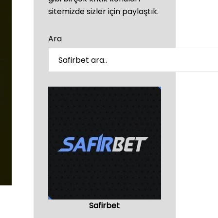
sitemizde sizler için paylaştık.
Ara
Safirbet