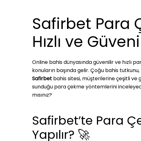
Safirbet Para
Hızlı ve Güveni
Online bahis dünyasında güvenilir ve hızlı pa
konuların başında gelir. Çoğu bahis tutkunu,
Safirbet
bahis sitesi, müşterilerine çeşitli v
sunduğu para çekme yöntemlerini inceleyece
mısınız?
Safirbet’te Para Ç
Yapılır? 🚀