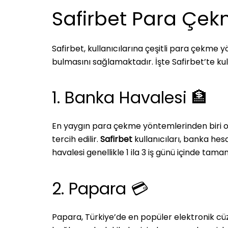
Safirbet Para Çek
Safirbet, kullanıcılarına çeşitli para çekme
bulmasını sağlamaktadır. İşte Safirbet’te k
1. Banka Havalesi 🏦
En yaygın para çekme yöntemlerinden biri ol
tercih edilir.
Safirbet
kullanıcıları, banka hes
havalesi genellikle 1 ila 3 iş günü içinde tama
2. Papara 💳
Papara, Türkiye’de en popüler elektronik cüz