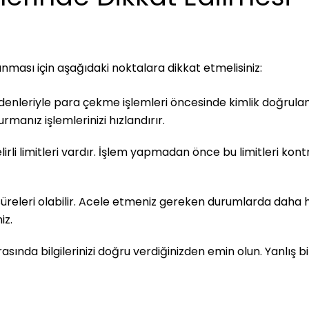
ması için aşağıdaki noktalara dikkat etmelisiniz:
edenleriyle para çekme işlemleri öncesinde kimlik doğrul
urmanız işlemlerinizi hızlandırır.
li limitleri vardır. İşlem yapmadan önce bu limitleri kont
üreleri olabilir. Acele etmeniz gereken durumlarda daha hı
iz.
sında bilgilerinizi doğru verdiğinizden emin olun. Yanlış bil