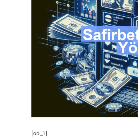
[ad_1]