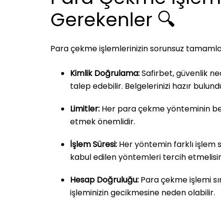
Gerekenler 🔍
Para çekme işlemlerinizin sorunsuz tamamlan
Kimlik Doğrulama:
Safirbet, güvenlik n
talep edebilir. Belgelerinizi hazır bulund
Limitler:
Her para çekme yönteminin belir
etmek önemlidir.
İşlem Süresi:
Her yöntemin farklı işlem s
kabul edilen yöntemleri tercih etmelisin
Hesap Doğruluğu:
Para çekme işlemi sıra
işleminizin gecikmesine neden olabilir.