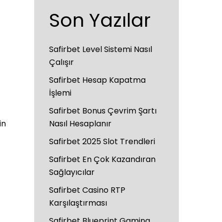
Son Yazılar
Safirbet Level Sistemi Nasıl
Çalışır
Safirbet Hesap Kapatma
İşlemi
Safirbet Bonus Çevrim Şartı
in
Nasıl Hesaplanır
Safirbet 2025 Slot Trendleri
Safirbet En Çok Kazandıran
Sağlayıcılar
Safirbet Casino RTP
Karşılaştırması
Safirbet Blueprint Gaming