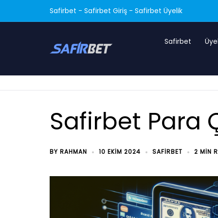
Skip
Safirbet - Safirbet Giriş - Safirbet Üyelik
to
content
Safirbet
Üyel
Safirbet Para
BY
RAHMAN
10 EKIM 2024
SAFIRBET
2 MIN 