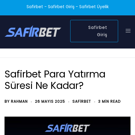
Skip
Safirbet - Safirbet Giriş - Safirbet Üyelik
to
content
Safirbet
Tog
me
Giriş
Safirbet Para Yatırma
Süresi Ne Kadar?
BY
RAHMAN
26 MAYIS 2025
SAFIRBET
3 MIN READ