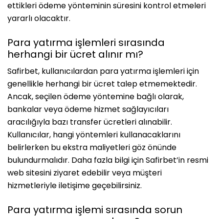
ettikleri ödeme yönteminin süresini kontrol etmeleri
yararlı olacaktır.
Para yatırma işlemleri sırasında
herhangi bir ücret alınır mı?
Safirbet, kullanıcılardan para yatırma işlemleri için
genellikle herhangi bir ücret talep etmemektedir.
Ancak, seçilen ödeme yöntemine bağlı olarak,
bankalar veya ödeme hizmet sağlayıcıları
aracılığıyla bazı transfer ücretleri alınabilir.
Kullanıcılar, hangi yöntemleri kullanacaklarını
belirlerken bu ekstra maliyetleri göz önünde
bulundurmalıdır. Daha fazla bilgi için Safirbet’in resmi
web sitesini ziyaret edebilir veya müşteri
hizmetleriyle iletişime geçebilirsiniz.
Para yatırma işlemi sırasında sorun