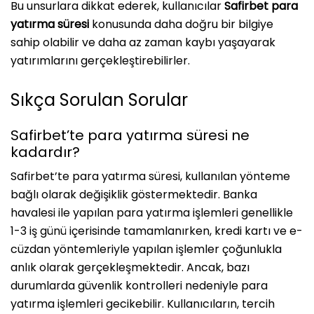
Bu unsurlara dikkat ederek, kullanıcılar
Safirbet para
yatırma süresi
konusunda daha doğru bir bilgiye
sahip olabilir ve daha az zaman kaybı yaşayarak
yatırımlarını gerçekleştirebilirler.
Sıkça Sorulan Sorular
Safirbet’te para yatırma süresi ne
kadardır?
Safirbet’te para yatırma süresi, kullanılan yönteme
bağlı olarak değişiklik göstermektedir. Banka
havalesi ile yapılan para yatırma işlemleri genellikle
1-3 iş günü içerisinde tamamlanırken, kredi kartı ve e-
cüzdan yöntemleriyle yapılan işlemler çoğunlukla
anlık olarak gerçekleşmektedir. Ancak, bazı
durumlarda güvenlik kontrolleri nedeniyle para
yatırma işlemleri gecikebilir. Kullanıcıların, tercih