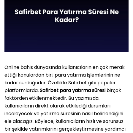
Online bahis dünyasında kullanıcıların en çok merak
ettiği konulardan biri, para yatırma işlemlerinin ne
kadar sürdüğüdür. Özellikle Safirbet gibi popüler
platformlarda,
Safirbet para yatırma süresi
birçok
faktörden etkilenmektedir. Bu yazımızda,
kullanıcıların direkt olarak etkilediği durumları
inceleyecek ve yatırma süresinin nasıl belirlendiğini
ele alacağız. Böylece, kullanıcıların hızlı ve sorunsuz
bir şekilde yatırımlarını gerçekleştirmesine yardımcı