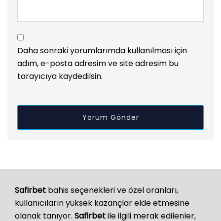
Daha sonraki yorumlarımda kullanılması için
adım, e-posta adresim ve site adresim bu
tarayıcıya kaydedilsin.
Safirbet
bahis seçenekleri ve özel oranları,
kullanıcıların yüksek kazançlar elde etmesine
olanak tanıyor.
Safirbet
ile ilgili merak edilenler,