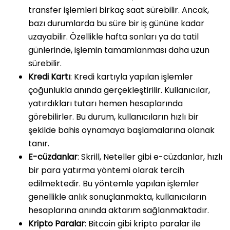
transfer işlemleri birkaç saat sürebilir. Ancak,
bazı durumlarda bu süre bir iş gününe kadar
uzayabilir. Özellikle hafta sonları ya da tatil
günlerinde, işlemin tamamlanması daha uzun
sürebilir.
Kredi Kartı
: Kredi kartıyla yapılan işlemler
çoğunlukla anında gerçekleştirilir. Kullanıcılar,
yatırdıkları tutarı hemen hesaplarında
görebilirler. Bu durum, kullanıcıların hızlı bir
şekilde bahis oynamaya başlamalarına olanak
tanır.
E-cüzdanlar
: Skrill, Neteller gibi e-cüzdanlar, hızlı
bir para yatırma yöntemi olarak tercih
edilmektedir. Bu yöntemle yapılan işlemler
genellikle anlık sonuçlanmakta, kullanıcıların
hesaplarına anında aktarım sağlanmaktadır.
Kripto Paralar
: Bitcoin gibi kripto paralar ile