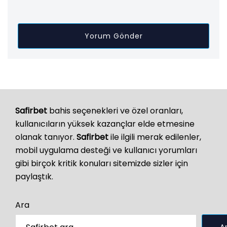
Safirbet
bahis seçenekleri ve özel oranları,
kullanıcıların yüksek kazançlar elde etmesine
olanak tanıyor.
Safirbet
ile ilgili merak edilenler,
mobil uygulama desteği ve kullanıcı yorumları
gibi birçok kritik konuları sitemizde sizler için
paylaştık.
Ara