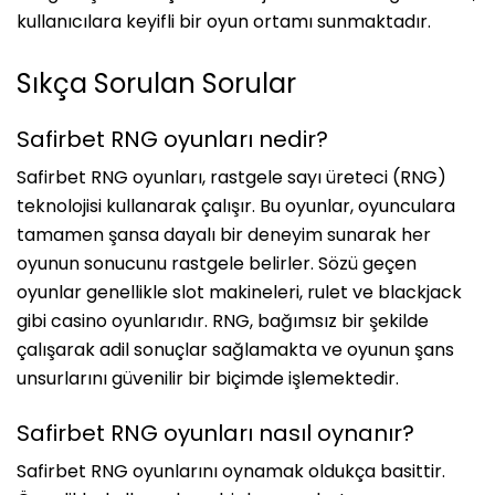
kullanıcılara keyifli bir oyun ortamı sunmaktadır.
Sıkça Sorulan Sorular
Safirbet RNG oyunları nedir?
Safirbet RNG oyunları, rastgele sayı üreteci (RNG)
teknolojisi kullanarak çalışır. Bu oyunlar, oyunculara
tamamen şansa dayalı bir deneyim sunarak her
oyunun sonucunu rastgele belirler. Sözü geçen
oyunlar genellikle slot makineleri, rulet ve blackjack
gibi casino oyunlarıdır. RNG, bağımsız bir şekilde
çalışarak adil sonuçlar sağlamakta ve oyunun şans
unsurlarını güvenilir bir biçimde işlemektedir.
Safirbet RNG oyunları nasıl oynanır?
Safirbet RNG oyunlarını oynamak oldukça basittir.