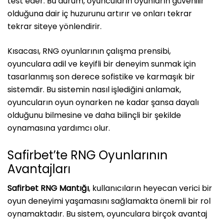
test eder. Bu durum, oyuncuların oyunların güvenilir
olduğuna dair iç huzurunu artırır ve onları tekrar
tekrar siteye yönlendirir.
Kısacası, RNG oyunlarının çalışma prensibi,
oyunculara adil ve keyifli bir deneyim sunmak için
tasarlanmış son derece sofistike ve karmaşık bir
sistemdir. Bu sistemin nasıl işlediğini anlamak,
oyuncuların oyun oynarken ne kadar şansa dayalı
olduğunu bilmesine ve daha bilinçli bir şekilde
oynamasına yardımcı olur.
Safirbet’te RNG Oyunlarının
Avantajları
Safirbet RNG Mantığı
, kullanıcıların heyecan verici bir
oyun deneyimi yaşamasını sağlamakta önemli bir rol
oynamaktadır. Bu sistem, oyunculara birçok avantaj