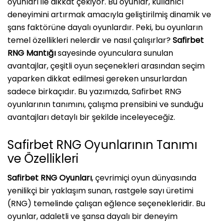
oyunları ile dikkat çekiyor. Bu oyunlar, kullanıcı
deneyimini artırmak amacıyla geliştirilmiş dinamik ve
şans faktörüne dayalı oyunlardır. Peki, bu oyunların
temel özellikleri nelerdir ve nasıl çalışırlar?
Safirbet
RNG Mantığı
sayesinde oyunculara sunulan
avantajlar, çeşitli oyun seçenekleri arasından seçim
yaparken dikkat edilmesi gereken unsurlardan
sadece birkaçıdır. Bu yazımızda, Safirbet RNG
oyunlarının tanımını, çalışma prensibini ve sunduğu
avantajları detaylı bir şekilde inceleyeceğiz.
Safirbet RNG Oyunlarının Tanımı
ve Özellikleri
Safirbet RNG Oyunları
, çevrimiçi oyun dünyasında
yenilikçi bir yaklaşım sunan, rastgele sayı üretimi
(RNG) temelinde çalışan eğlence seçenekleridir. Bu
oyunlar, adaletli ve şansa dayalı bir deneyim