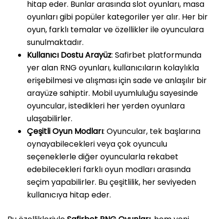
hitap eder. Bunlar arasında slot oyunları, masa
oyunları gibi popüler kategoriler yer alır. Her bir
oyun, farklı temalar ve özellikler ile oyunculara
sunulmaktadır.
Kullanıcı Dostu Arayüz
: Safirbet platformunda
yer alan RNG oyunları, kullanıcıların kolaylıkla
erişebilmesi ve alışması için sade ve anlaşılır bir
arayüze sahiptir. Mobil uyumluluğu sayesinde
oyuncular, istedikleri her yerden oyunlara
ulaşabilirler.
Çeşitli Oyun Modları
: Oyuncular, tek başlarına
oynayabilecekleri veya çok oyunculu
seçeneklerle diğer oyuncularla rekabet
edebilecekleri farklı oyun modları arasında
seçim yapabilirler. Bu çeşitlilik, her seviyeden
kullanıcıya hitap eder.