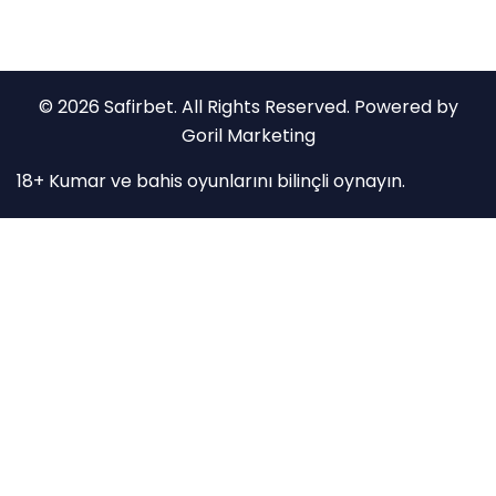
© 2026 Safirbet. All Rights Reserved. Powered by
Goril Marketing
18+ Kumar ve bahis oyunlarını bilinçli oynayın.