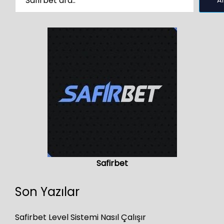
A
Safirbet
Son Yazılar
Safirbet Level Sistemi Nasıl Çalışır