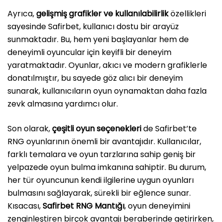
Ayrıca,
gelişmiş grafikler ve kullanılabilirlik
özellikleri
sayesinde Safirbet, kullanıcı dostu bir arayüz
sunmaktadır. Bu, hem yeni başlayanlar hem de
deneyimli oyuncular için keyifli bir deneyim
yaratmaktadır. Oyunlar, akıcı ve modern grafiklerle
donatılmıştır, bu sayede göz alıcı bir deneyim
sunarak, kullanıcıların oyun oynamaktan daha fazla
zevk almasına yardımcı olur.
Son olarak,
çeşitli oyun seçenekleri
de Safirbet’te
RNG oyunlarının önemli bir avantajıdır. Kullanıcılar,
farklı temalara ve oyun tarzlarına sahip geniş bir
yelpazede oyun bulma imkanına sahiptir. Bu durum,
her tür oyuncunun kendi ilgilerine uygun oyunları
bulmasını sağlayarak, sürekli bir eğlence sunar.
Kısacası,
Safirbet RNG Mantığı
, oyun deneyimini
zenginleştiren birçok avantajı beraberinde getirirken,