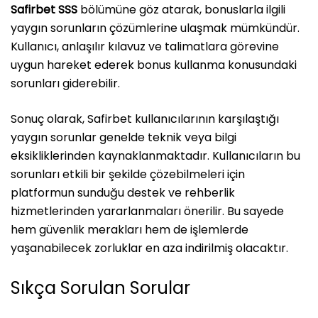
Safirbet SSS
bölümüne göz atarak, bonuslarla ilgili
yaygın sorunların çözümlerine ulaşmak mümkündür.
Kullanıcı, anlaşılır kılavuz ve talimatlara görevine
uygun hareket ederek bonus kullanma konusundaki
sorunları giderebilir.
Sonuç olarak, Safirbet kullanıcılarının karşılaştığı
yaygın sorunlar genelde teknik veya bilgi
eksikliklerinden kaynaklanmaktadır. Kullanıcıların bu
sorunları etkili bir şekilde çözebilmeleri için
platformun sunduğu destek ve rehberlik
hizmetlerinden yararlanmaları önerilir. Bu sayede
hem güvenlik merakları hem de işlemlerde
yaşanabilecek zorluklar en aza indirilmiş olacaktır.
Sıkça Sorulan Sorular