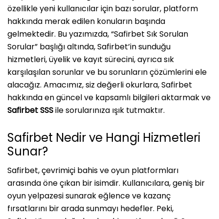
özellikle yeni kullanıcılar için bazı sorular, platform
hakkında merak edilen konuların başında
gelmektedir. Bu yazımızda, “Safirbet Sık Sorulan
Sorular” başlığı altında, Safirbet’in sunduğu
hizmetleri, üyelik ve kayıt sürecini, ayrıca sık
karşılaşılan sorunlar ve bu sorunların çözümlerini ele
alacağız. Amacımız, siz değerli okurlara, Safirbet
hakkında en güncel ve kapsamlı bilgileri aktarmak ve
Safirbet SSS
ile sorularınıza ışık tutmaktır.
Safirbet Nedir ve Hangi Hizmetleri
Sunar?
Safirbet, çevrimiçi bahis ve oyun platformları
arasında öne çıkan bir isimdir. Kullanıcılara, geniş bir
oyun yelpazesi sunarak eğlence ve kazanç
fırsatlarını bir arada sunmayı hedefler. Peki,