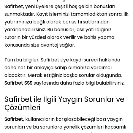
Safirbet, yeni üyelere çeşitli hoş geldin bonusları
sunmaktadır. Kayıt işleminizi tamamladıktan sonra, ilk
yatırımınıza bağlı olarak bonus fırsatlarından
yararlanabilirsiniz. Bu bonuslar, asıl yatırdığınız
tutarın bir yüzdesi olarak verilir ve bahis yapma
konusunda size avantaj sağlar.
Tüm bu bilgiler, Safirbet üye kaydı süreci hakkında
daha net bir anlayışa sahip olmanıza yardımcı
olacaktır. Merak ettiğiniz başka sorular olduğunda,
Safirbet SSS
sayfasında daha fazla bilgi bulabilirsiniz.
Safirbet ile İlgili Yaygın Sorunlar ve
Çözümleri
Safirbet
, kullanıcıların karşılaşabileceği bazı yaygın
sorunları ve bu sorunlara yönelik çözümleri kapsamlı