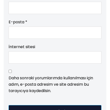
E-posta
*
İnternet sitesi
Daha sonraki yorumlarımda kullanılması için
adım, e-posta adresim ve site adresim bu
tarayıcıya kaydedilsin.