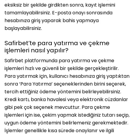
eksiksiz bir şekilde girdikten sonra, kayıt işlemini
tamamlayabilirsiniz. E-posta onayı sonrasında
hesabınıza giriş yaparak bahis yapmaya
başlayabilirsiniz.
Safirbet’te para yatırma ve çekme
işlemleri nasıl yapılır?
Safirbet platformunda para yatırma ve çekme
işlemleri hızlı ve güvenli bir şekilde gerçekleştirilir.
Para yatırmak için, kullanıcı hesabınıza giriş yaptıktan
sonra ‘Para Yatırma’ seçeneklerinden birini seçerek,
tercih ettiğiniz ödeme yöntemini belirleyebilirsiniz.
Kredi kartı, banka havalesi veya elektronik cüzdanlar
gibi pek çok seçenek mevcuttur. Para çekme
işlemleri için ise, çekim yapmak istediğiniz tutarı seçip,
uygun ödeme yöntemini belirlemeniz gerekmektedir.
İşlemler genellikle kısa sürede onaylanır ve ilgili