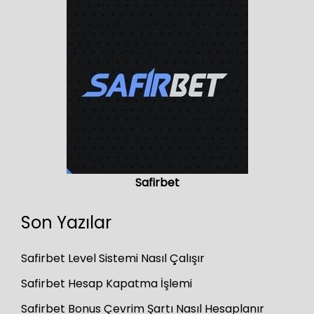
Safirbet
Son Yazılar
Safirbet Level Sistemi Nasıl Çalışır
Safirbet Hesap Kapatma İşlemi
Safirbet Bonus Çevrim Şartı Nasıl Hesaplanır