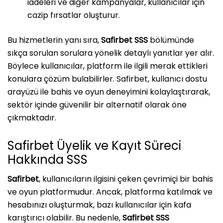
iadeleri ve diğer kampanyalar, kullanıcılar için
cazip fırsatlar oluşturur.
Bu hizmetlerin yanı sıra,
Safirbet
SSS
bölümünde
sıkça sorulan sorulara yönelik detaylı yanıtlar yer alır.
Böylece kullanıcılar, platform ile ilgili merak ettikleri
konulara çözüm bulabilirler. Safirbet, kullanıcı dostu
arayüzü ile bahis ve oyun deneyimini kolaylaştırarak,
sektör içinde güvenilir bir alternatif olarak öne
çıkmaktadır.
Safirbet Üyelik ve Kayıt Süreci
Hakkında SSS
Safirbet
, kullanıcıların ilgisini çeken çevrimiçi bir bahis
ve oyun platformudur. Ancak, platforma katılmak ve
hesabınızı oluşturmak, bazı kullanıcılar için kafa
karıştırıcı olabilir. Bu nedenle,
Safirbet SSS