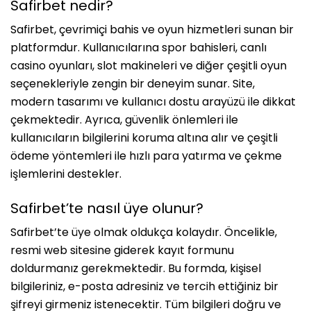
Safirbet nedir?
Safirbet, çevrimiçi bahis ve oyun hizmetleri sunan bir
platformdur. Kullanıcılarına spor bahisleri, canlı
casino oyunları, slot makineleri ve diğer çeşitli oyun
seçenekleriyle zengin bir deneyim sunar. Site,
modern tasarımı ve kullanıcı dostu arayüzü ile dikkat
çekmektedir. Ayrıca, güvenlik önlemleri ile
kullanıcıların bilgilerini koruma altına alır ve çeşitli
ödeme yöntemleri ile hızlı para yatırma ve çekme
işlemlerini destekler.
Safirbet’te nasıl üye olunur?
Safirbet’te üye olmak oldukça kolaydır. Öncelikle,
resmi web sitesine giderek kayıt formunu
doldurmanız gerekmektedir. Bu formda, kişisel
bilgileriniz, e-posta adresiniz ve tercih ettiğiniz bir
şifreyi girmeniz istenecektir. Tüm bilgileri doğru ve