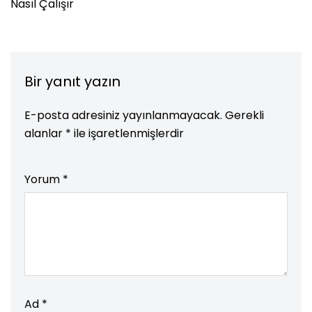
Nasıl Çalışır
Bir yanıt yazın
E-posta adresiniz yayınlanmayacak.
Gerekli
alanlar
*
ile işaretlenmişlerdir
Yorum
*
Ad
*