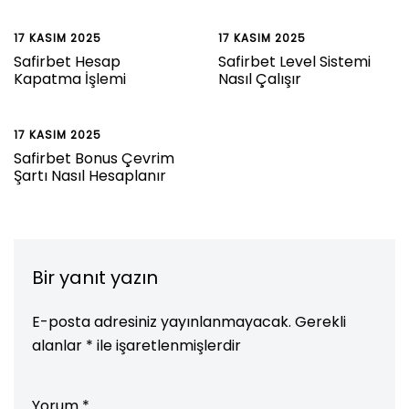
17 KASIM 2025
17 KASIM 2025
Safirbet Hesap
Safirbet Level Sistemi
Kapatma İşlemi
Nasıl Çalışır
17 KASIM 2025
Safirbet Bonus Çevrim
Şartı Nasıl Hesaplanır
Bir yanıt yazın
E-posta adresiniz yayınlanmayacak.
Gerekli
alanlar
*
ile işaretlenmişlerdir
Yorum
*