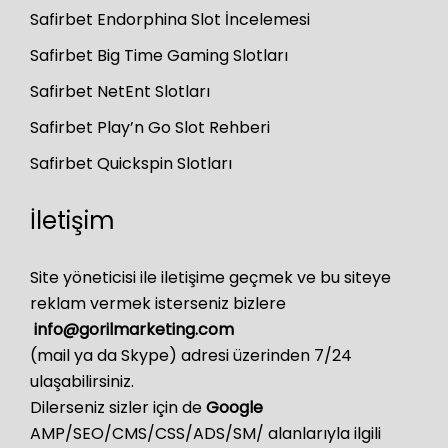
Safirbet Endorphina Slot İncelemesi
Safirbet Big Time Gaming Slotları
Safirbet NetEnt Slotları
Safirbet Play’n Go Slot Rehberi
Safirbet Quickspin Slotları
İletişim
Site yöneticisi ile iletişime geçmek ve bu siteye
reklam vermek isterseniz bizlere
info@gorilmarketing.com
(mail ya da Skype) adresi üzerinden 7/24
ulaşabilirsiniz.
Dilerseniz sizler için de
Google
AMP/SEO/CMS/CSS/ADS/SM/ alanlarıyla ilgili