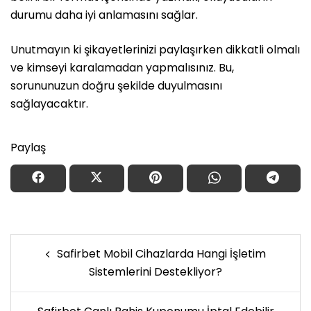
durumu daha iyi anlamasını sağlar.
Unutmayın ki şikayetlerinizi paylaşırken dikkatli olmalı
ve kimseyi karalamadan yapmalısınız. Bu,
sorununuzun doğru şekilde duyulmasını
sağlayacaktır.
Paylaş
Post
Safirbet Mobil Cihazlarda Hangi İşletim
navigation
Sistemlerini Destekliyor?