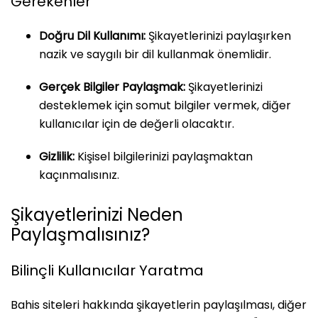
Gerekenler
Doğru Dil Kullanımı:
Şikayetlerinizi paylaşırken
nazik ve saygılı bir dil kullanmak önemlidir.
Gerçek Bilgiler Paylaşmak:
Şikayetlerinizi
desteklemek için somut bilgiler vermek, diğer
kullanıcılar için de değerli olacaktır.
Gizlilik:
Kişisel bilgilerinizi paylaşmaktan
kaçınmalısınız.
Şikayetlerinizi Neden
Paylaşmalısınız?
Bilinçli Kullanıcılar Yaratma
Bahis siteleri hakkında şikayetlerin paylaşılması, diğer