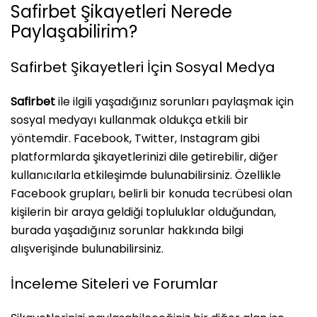
Safirbet Şikayetleri Nerede
Paylaşabilirim?
Safirbet Şikayetleri İçin Sosyal Medya
Safirbet
ile ilgili yaşadığınız sorunları paylaşmak için
sosyal medyayı kullanmak oldukça etkili bir
yöntemdir. Facebook, Twitter, Instagram gibi
platformlarda şikayetlerinizi dile getirebilir, diğer
kullanıcılarla etkileşimde bulunabilirsiniz. Özellikle
Facebook grupları, belirli bir konuda tecrübesi olan
kişilerin bir araya geldiği topluluklar olduğundan,
burada yaşadığınız sorunlar hakkında bilgi
alışverişinde bulunabilirsiniz.
İnceleme Siteleri ve Forumlar