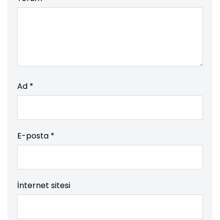
Ad
*
E-posta
*
İnternet sitesi