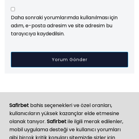
Daha sonraki yorumlarımda kullanılması için
adım, e-posta adresim ve site adresim bu
tarayıcıya kaydedilsin.
Safirbet
bahis seçenekleri ve özel oranları,
kullanıcıların yüksek kazançlar elde etmesine
olanak tanıyor.
Safirbet
ile ilgili merak edilenler,
mobil uygulama desteği ve kullanıcı yorumları
gibi birçok kritik konuları sitemizde sizler için