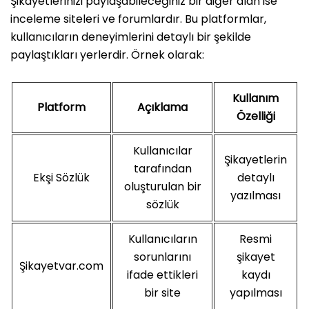
Şikayetlerinizi paylaşabileceğiniz bir diğer alan ise
inceleme siteleri ve forumlardır. Bu platformlar,
kullanıcıların deneyimlerini detaylı bir şekilde
paylaştıkları yerlerdir. Örnek olarak:
Kullanım
Platform
Açıklama
Özelliği
Kullanıcılar
Şikayetlerin
tarafından
Ekşi Sözlük
detaylı
oluşturulan bir
yazılması
sözlük
Kullanıcıların
Resmi
sorunlarını
şikayet
Şikayetvar.com
ifade ettikleri
kaydı
bir site
yapılması