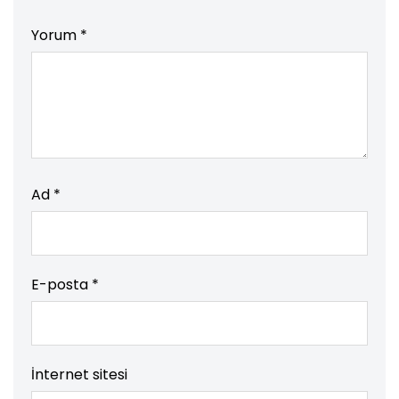
Yorum
*
Ad
*
E-posta
*
İnternet sitesi