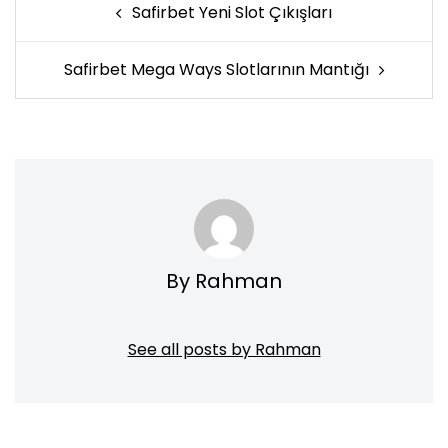
Safirbet Yeni Slot Çıkışları
navigation
Safirbet Mega Ways Slotlarının Mantığı
By Rahman
See all posts by Rahman