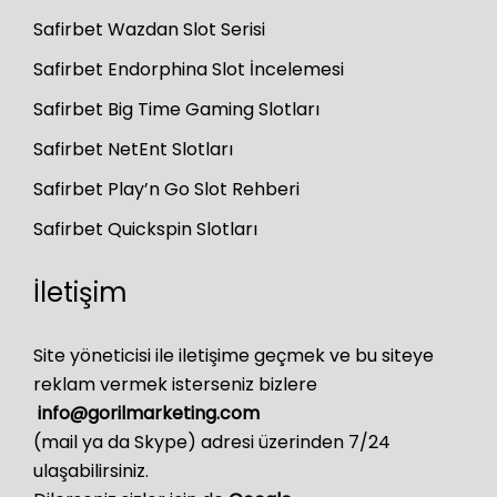
Safirbet Wazdan Slot Serisi
Safirbet Endorphina Slot İncelemesi
Safirbet Big Time Gaming Slotları
Safirbet NetEnt Slotları
Safirbet Play’n Go Slot Rehberi
Safirbet Quickspin Slotları
İletişim
Site yöneticisi ile iletişime geçmek ve bu siteye
reklam vermek isterseniz bizlere
info@gorilmarketing.com
(mail ya da Skype) adresi üzerinden 7/24
ulaşabilirsiniz.