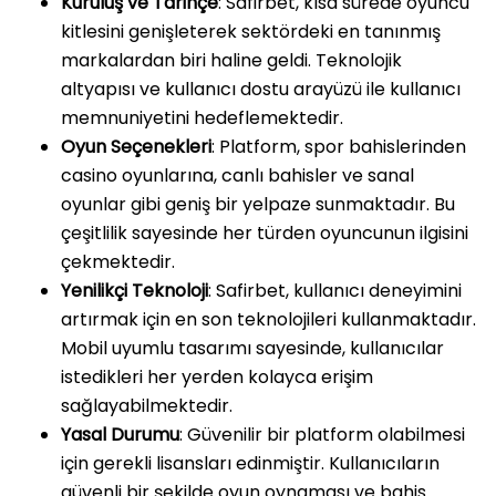
Kuruluş ve Tarihçe
: Safirbet, kısa sürede oyuncu
kitlesini genişleterek sektördeki en tanınmış
markalardan biri haline geldi. Teknolojik
altyapısı ve kullanıcı dostu arayüzü ile kullanıcı
memnuniyetini hedeflemektedir.
Oyun Seçenekleri
: Platform, spor bahislerinden
casino oyunlarına, canlı bahisler ve sanal
oyunlar gibi geniş bir yelpaze sunmaktadır. Bu
çeşitlilik sayesinde her türden oyuncunun ilgisini
çekmektedir.
Yenilikçi Teknoloji
: Safirbet, kullanıcı deneyimini
artırmak için en son teknolojileri kullanmaktadır.
Mobil uyumlu tasarımı sayesinde, kullanıcılar
istedikleri her yerden kolayca erişim
sağlayabilmektedir.
Yasal Durumu
: Güvenilir bir platform olabilmesi
için gerekli lisansları edinmiştir. Kullanıcıların
güvenli bir şekilde oyun oynaması ve bahis