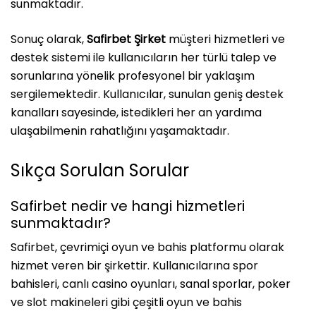
sunmaktadır.
Sonuç olarak,
Safirbet Şirket
müşteri hizmetleri ve
destek sistemi ile kullanıcıların her türlü talep ve
sorunlarına yönelik profesyonel bir yaklaşım
sergilemektedir. Kullanıcılar, sunulan geniş destek
kanalları sayesinde, istedikleri her an yardıma
ulaşabilmenin rahatlığını yaşamaktadır.
Sıkça Sorulan Sorular
Safirbet nedir ve hangi hizmetleri
sunmaktadır?
Safirbet, çevrimiçi oyun ve bahis platformu olarak
hizmet veren bir şirkettir. Kullanıcılarına spor
bahisleri, canlı casino oyunları, sanal sporlar, poker
ve slot makineleri gibi çeşitli oyun ve bahis