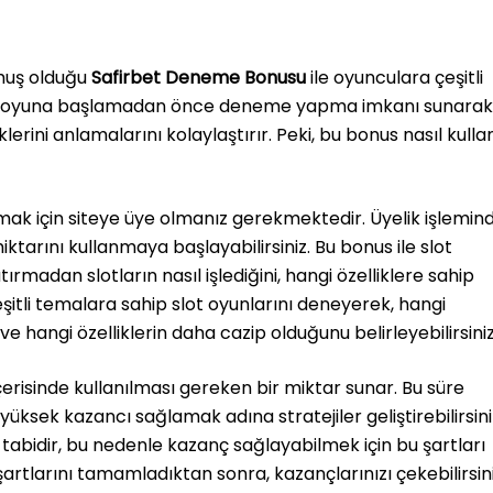
nmuş olduğu
Safirbet Deneme Bonusu
ile oyunculara çeşitli
bir oyuna başlamadan önce deneme yapma imkanı sunarak
klerini anlamalarını kolaylaştırır. Peki, bu bonus nasıl kullan
ak için siteye üye olmanız gerekmektedir. Üyelik işlemin
tarını kullanmaya başlayabilirsiniz. Bu bonus ile slot
ırmadan slotların nasıl işlediğini, hangi özelliklere sahip
şitli temalara sahip slot oyunlarını deneyerek, hangi
e hangi özelliklerin daha cazip olduğunu belirleyebilirsiniz
içerisinde kullanılması gereken bir miktar sunar. Bu süre
 yüksek kazancı sağlamak adına stratejiler geliştirebilirsini
 tabidir, bu nedenle kazanç sağlayabilmek için bu şartları
tlarını tamamladıktan sonra, kazançlarınızı çekebilirsini