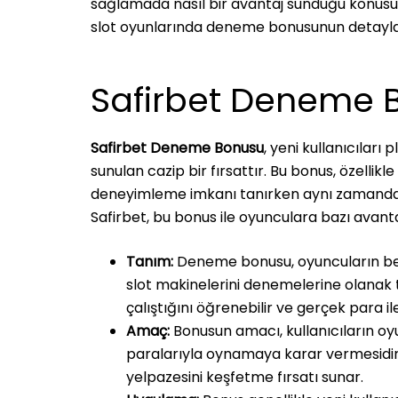
sağlamada nasıl bir avantaj sunduğu konusund
slot oyunlarında deneme bonusunun detayları
Safirbet Deneme 
Safirbet Deneme Bonusu
, yeni kullanıcıla
sunulan cazip bir fırsattır. Bu bonus, özelli
deneyimleme imkanı tanırken aynı zamanda
Safirbet, bu bonus ile oyunculara bazı avanta
Tanım:
Deneme bonusu, oyuncuların belir
slot makinelerini denemelerine olanak ta
çalıştığını öğrenebilir ve gerçek para 
Amaç:
Bonusun amacı, kullanıcıların oy
paralarıyla oynamaya karar vermesidir. 
yelpazesini keşfetme fırsatı sunar.