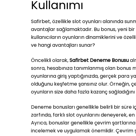
Kullanımı
Safirbet, özellikle slot oyunları alanında su
avantajlar sağlamaktadır. Bu bonus, yeni 
kullanıcıların oyunların dinamiklerini ve özelli
ve hangi avantajları sunar?
Öncelikli olarak,
Safirbet Deneme Bonusu
alm
sonra, hesabınıza tanımlanmış olan bonus mik
oyunlarına giriş yaptığınızda, gerçek para yat
olduğunu keşfetme şansınız olur. Örneğin, çe
oyunların size daha fazla kazanç sağladığını v
Deneme bonusları genellikle belirli bir süre 
zarfında, farklı slot oyunlarını deneyerek, en
Ayrıca, bonuslar genellikle çevrim şartlarına
incelemek ve uygulamak önemlidir. Çevrim şar