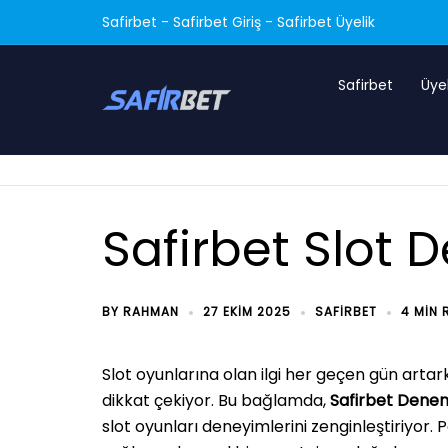
Skip
Safirbet - Safirbet Giriş - Safirbet Üyelik
to
content
Safirbet
Üyel
Safirbet Slot
BY
RAHMAN
27 EKIM 2025
SAFIRBET
4 MIN 
Slot oyunlarına olan ilgi her geçen gün artar
dikkat çekiyor. Bu bağlamda,
Safirbet Dene
slot oyunları deneyimlerini zenginleştiriyor. 