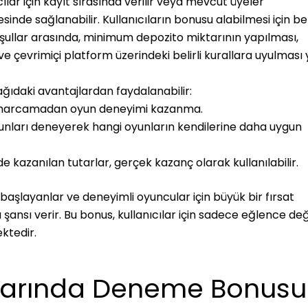
ılar için kayıt sırasında verilir veya mevcut üyeler
nde sağlanabilir. Kullanıcıların bonusu alabilmesi için beli
koşullar arasında, minimum depozito miktarının yapılması,
e çevrimiçi platform üzerindeki belirli kurallara uyulması 
şağıdaki avantajlardan faydalanabilir:
harcamadan oyun deneyimi kazanma.
yunları deneyerek hangi oyunların kendilerine daha uygun
 kazanılan tutarlar, gerçek kazanç olarak kullanılabilir.
i başlayanlar ve deneyimli oyuncular için büyük bir fırsat
nsı verir. Bu bonus, kullanıcılar için sadece eğlence deği
ktedir.
nlarında Deneme Bonusu