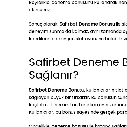
Böylelikle, deneme bonusunu kullanarak he
olursunuz.
Sonuç olarak,
Safirbet
Deneme Bonusu
ile s
deneyim sunmakla kalmaz, aynı zamanda oyun
kendilerine en uygun slot oyununu bulabilir v
Safirbet Deneme B
Sağlanır?
Safirbet Deneme Bonusu
, kullanıcıların slo
sağlayan büyük bir fırsattır. Bu bonusun sun
keşfetmelerine imkan tanırken aynı zamanda 
Kullanıcılar, bu bonus sayesinde gerçek par
Öncelikle,
deneme bonusu
ile kazanç sağlam