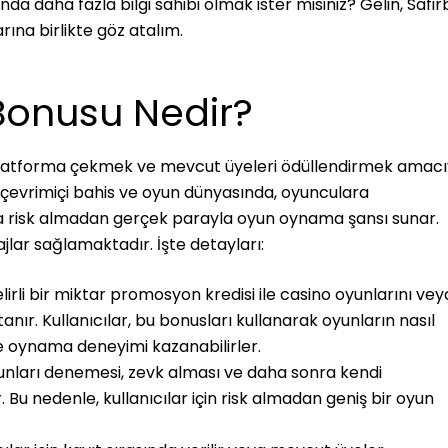
a daha fazla bilgi sahibi olmak ister misiniz? Gelin, Safir
na birlikte göz atalım.
Bonusu Nedir?
rı platforma çekmek ve mevcut üyeleri ödüllendirmek amacı
kle çevrimiçi bahis ve oyun dünyasında, oyunculara
 risk almadan gerçek parayla oyun oynama şansı sunar.
jlar sağlamaktadır. İşte detayları:
li bir miktar promosyon kredisi ile casino oyunlarını vey
nır. Kullanıcılar, bu bonusları kullanarak oyunların nasıl
ile oynama deneyimi kazanabilirler.
unları denemesi, zevk alması ve daha sonra kendi
Bu nedenle, kullanıcılar için risk almadan geniş bir oyun